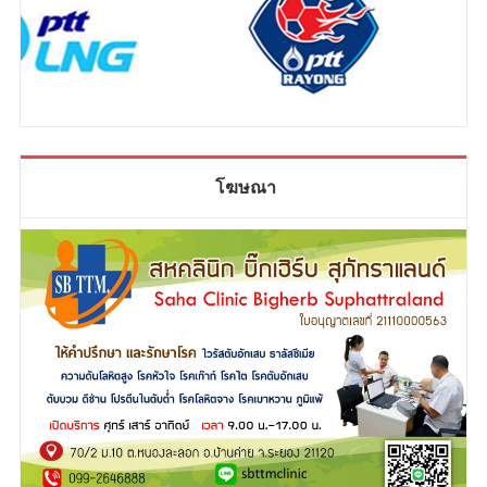
โฆษณา