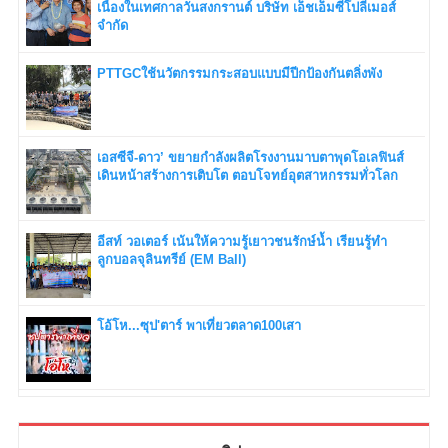
เนื่องในเทศกาลวันสงกรานต์ บริษัท เอ็ชเอ็มซีโปลีเมอส์
จำกัด
PTTGCใช้นวัตกรรมกระสอบแบบมีปีกป้องกันตลิ่งพัง
เอสซีจี-ดาว’ ขยายกำลังผลิตโรงงานมาบตาพุดโอเลฟินส์
เดินหน้าสร้างการเติบโต ตอบโจทย์อุตสาหกรรมทั่วโลก
อีสท์ วอเตอร์ เน้นให้ความรู้เยาวชนรักษ์น้ำ เรียนรู้ทำ
ลูกบอลจุลินทรีย์ (EM Ball)
โอ้โห...ซุป'ตาร์ พาเที่ยวตลาด100เสา