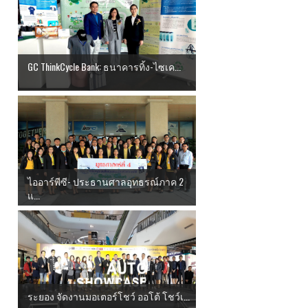
GC ThinkCycle Bank: ธนาคารทิ้ง-ไซเค...
ไออาร์พีซี- ประธานศาลอุทธรณ์ภาค 2
แ...
ระยอง จัดงานมอเตอร์โชว์ ออโต้ โชว์เ...