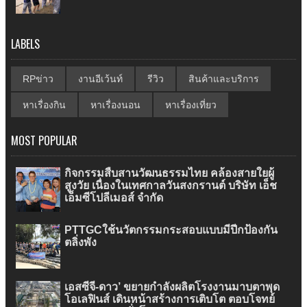
LABELS
RPข่าว
งานอีเว้นท์
รีวิว
สินค้าและบริการ
หาเรื่องกิน
หาเรื่องนอน
หาเรื่องเที่ยว
MOST POPULAR
กิจกรรมสืบสานวัฒนธรรมไทย คล้องสายใยผู้
สูงวัย เนื่องในเทศกาลวันสงกรานต์ บริษัท เอ็ช
เอ็มซีโปลีเมอส์ จำกัด
PTTGCใช้นวัตกรรมกระสอบแบบมีปีกป้องกัน
ตลิ่งพัง
เอสซีจี-ดาว’ ขยายกำลังผลิตโรงงานมาบตาพุด
โอเลฟินส์ เดินหน้าสร้างการเติบโต ตอบโจทย์