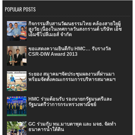
POPULAR POSTS
กิจกรรมสืบสานวัฒนธรรมไทย คล้องสายใยผู้
สูงวัย เนื่องในเทศกาลวันสงกรานต์ บริษัท เอ็ช
เอ็มซีโปลีเมอส์ จำกัด
ขอแสดงความยินดีกับ HMC… รับรางวัล
CSR-DIW Award 2013
ระยอง สมาคมฯจัดประชุมผลงานที่ผ่านมา
พร้อมจัดตั้งคณะกรรมการบริหารสมาคมฯ
HMC ร่วมต้อนรับ รองนายกรัฐมนตรีและ
รัฐมนตรีว่าการกระทรวงพาณิชย์
GC ร่วมกับ ทม.มาบตาพุด และ มจธ. จัดทำ
ธนาคารน้ำใต้ดิน