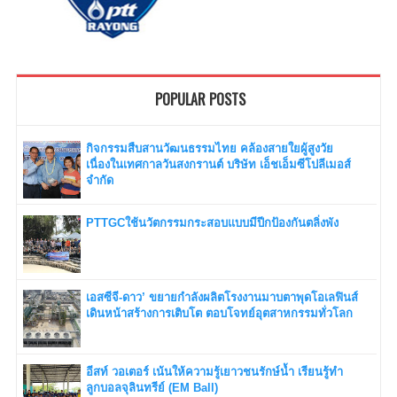
POPULAR POSTS
กิจกรรมสืบสานวัฒนธรรมไทย คล้องสายใยผู้สูงวัย
เนื่องในเทศกาลวันสงกรานต์ บริษัท เอ็ชเอ็มซีโปลีเมอส์
จำกัด
PTTGCใช้นวัตกรรมกระสอบแบบมีปีกป้องกันตลิ่งพัง
เอสซีจี-ดาว’ ขยายกำลังผลิตโรงงานมาบตาพุดโอเลฟินส์
เดินหน้าสร้างการเติบโต ตอบโจทย์อุตสาหกรรมทั่วโลก
อีสท์ วอเตอร์ เน้นให้ความรู้เยาวชนรักษ์น้ำ เรียนรู้ทำ
ลูกบอลจุลินทรีย์ (EM Ball)