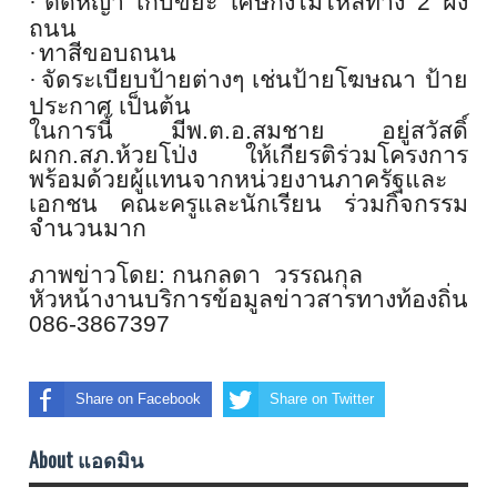
·
ตัดหญ้า เก็บขยะ เศษกิ่งไม้ไหล่ทาง
2
ฝั่ง
ถนน
·
ทาสีขอบถนน
·
จัดระเบียบป้ายต่างๆ เช่นป้ายโฆษณา ป้าย
ประกาศ เป็นต้น
ในการนี้ มีพ.ต.อ.สมชาย อยู่สวัสดิ์
ผกก.สภ.ห้วยโป่ง ให้เกียรติร่วมโครงการ
พร้อมด้วยผู้แทนจากหน่
วยงานภาครัฐและ
เอกชน คณะครูและนักเรียน ร่วมกิจกรรม
จำนวนมาก
ภาพข่าวโดย: กนกลดา วรรณกุล
หัวหน้างานบริการข้อมูลข่
าวสารทางท้องถิ่น
086-3867397
Share on Facebook
Share on Twitter
About แอดมิน