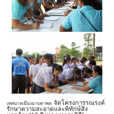
จัดโครงการรณรงค์
เทศบาลเมืองมาบตาพุด
รั
กษาความสะอาดและพิทักษ์สิ่
ง