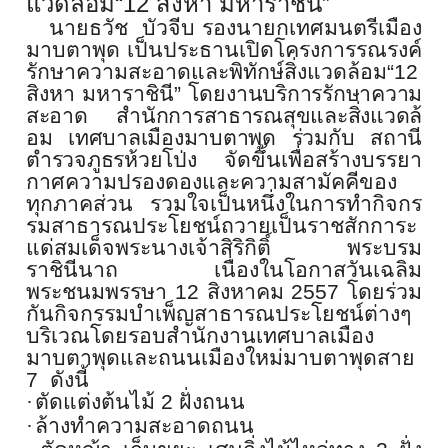
แวดล้อม“12 สิงหา มหาราชินี”
นายธวัช บัวจีบ รองนายกเทศมนตรีเมือง
มาบตาพุด เป็นประธานเปิดโครงการรณรงค์
รั
กษาความสะอาดและพิทักษ์สิ่
งแวดล้อม“12
สิงหา มหาราชินี” โดยง
านบริการรั
กษาความ
สะอาด สำนักการสาธารณสุขและสิ่งแวดล้
อม เทศบาลเมืองมาบตาพุด ร่วมกับ สถานี
ตำรวจภูธรห้วยโป่ง
จัดขึ้นเพื่อสร้
างบรรยา
กาศความปรองดองและความสา
มัคคีของ
ทุกภาคส่วน รวมใจเป็นหนึ่งในการทำกิ
จกร
รมสาธารณประโยชน์ถวายเป็
นราชสักการะ
แด่สมเด็จพระนางเจ้
าสิริกิติ์ พระบรม
ราชินีนาถ เนื่องในโอกาสวันเฉลิ
ม
พระชนมพรรษา 12 สิงหาคม 2557 โดยร่วม
กันกิจกรรมบำเพ็
ญสาธารณประโยชน์ต่างๆ
บริเวณโดยรอบสำนักงานเทศบาลเมื
อง
มาบตาพุดและถนนเมืองใหม่
มาบตาพุดสาย
7
ดังนี้
·
ตัดแต่งต้นไม้
2
ฝั่งถนน
·
ล้างทำความสะอาดถนน