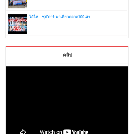
โอ้โห...ซุป'ตาร์ พาเที่ยวตลาด100เสา
คลิป