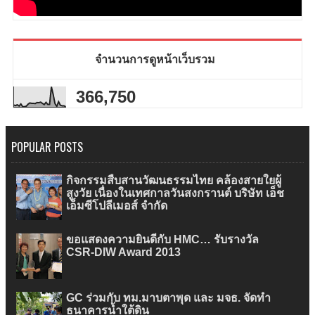
จำนวนการดูหน้าเว็บรวม
366,750
POPULAR POSTS
กิจกรรมสืบสานวัฒนธรรมไทย คล้องสายใยผู้
สูงวัย เนื่องในเทศกาลวันสงกรานต์ บริษัท เอ็ช
เอ็มซีโปลีเมอส์ จำกัด
ขอแสดงความยินดีกับ HMC… รับรางวัล
CSR-DIW Award 2013
GC ร่วมกับ ทม.มาบตาพุด และ มจธ. จัดทำ
ธนาคารน้ำใต้ดิน