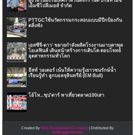
สูงวัย เนื่องในเทศกาลวันสงกรานต์ บริษัท เอ็ช
เอ็มซีโปลีเมอส์ จำกัด
PTTGCใช้นวัตกรรมกระสอบแบบมีปีกป้องกัน
ตลิ่งพัง
เอสซีจี-ดาว’ ขยายกำลังผลิตโรงงานมาบตาพุด
โอเลฟินส์ เดินหน้าสร้างการเติบโต ตอบโจทย์
อุตสาหกรรมทั่วโลก
อีสท์ วอเตอร์ เน้นให้ความรู้เยาวชนรักษ์น้ำ
เรียนรู้ทำ ลูกบอลจุลินทรีย์ (EM Ball)
โอ้โห...ซุป'ตาร์ พาเที่ยวตลาด100เสา
Created By
Web Development Company
| Distributed By
MyBloggerThemes