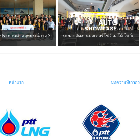
ี- ประธานศาลอุทธรณ์ภาค 2
ระยอง จัดงานมอเตอร์โชว์ ออโต้ โชว์เ...
หน้าแรก
บทความที่เก่ากว