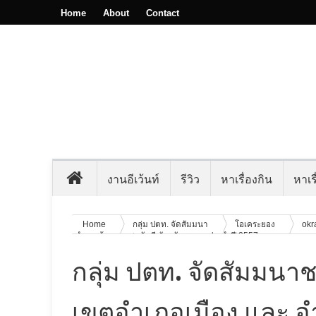
Home
About
Contact
งานอีเว้นท์
รีวิว
หาเรื่องกิน
หาเรื
Home
กลุ่ม ปตท. จัดสัมมนา
โอเคระยอง
ok
อำเภอบ้านฉางสามัคคี จังหวัดระยอง ประจำปี 2557
กลุ่ม ปตท. จัดสัมมนา
เขตอำเภอเมือง และ อำ