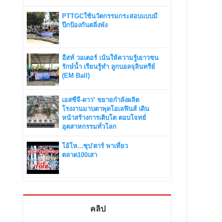
PTTGCใช้นวัตกรรมกระสอบแบบมี
ปีกป้องกันตลิ่งพัง
อีสท์ วอเตอร์ เน้นให้ความรู้เยาวชน
รักษ์น้ำ เรียนรู้ทำ ลูกบอลจุลินทรีย์
(EM Ball)
เอสซีจี-ดาว’ ขยายกำลังผลิต
โรงงานมาบตาพุดโอเลฟินส์ เดิน
หน้าสร้างการเติบโต ตอบโจทย์
อุตสาหกรรมทั่วโลก
โอ้โห...ซุป'ตาร์ พาเที่ยว
ตลาด100เสา
คลิป