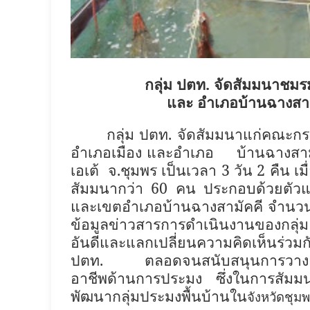
กลุ่ม ปตท. จัดสัมมนาชมรม
และ อำเภอบ้านฉางสาม
กลุ่ม ปตท. จัดสัมมนาแก่คณะก
อำเภอเมือง และอำเภอ บ้านฉางสา
เอเต้ จ.ชุมพร เป็นเวลา
3
วัน
2
คืน เมื
สัมมนากว่า
60
คน ประกอบด้วยตัวแ
และเขตอำเภอบ้านฉางสามัคคี จำน
ข้อมูลข่าวสารการดำเนินงานของกลุ่
อันดีและแลกเปลี่ยนความคิดเห็นร่วมกั
ปตท. ตลอดจนสนับสนุนการวางแผน
อาชีพด้านการประมง ซึ่งในการสัมมนา
พัฒนากลุ่มประมงพื้นบ้านใน
จังหวัดชุม