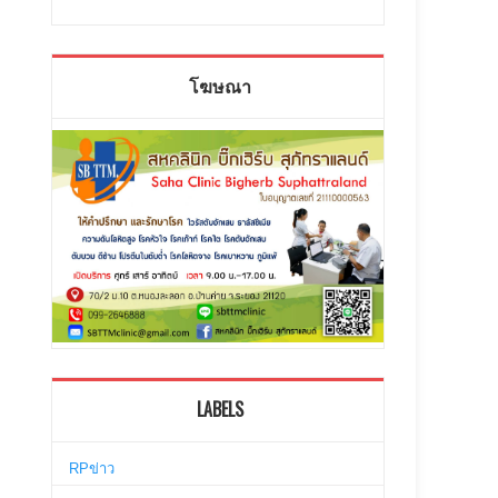
โฆษณา
LABELS
RPข่าว