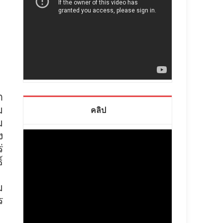
ต
ม
คลิป
ม
ง
่
์
ม
ม
ร