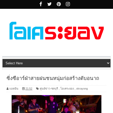
ซิ่งซีอาร์ฝ่าสายฝนชนหนุ่มก่อสร้างดับอนาถ
แอดมิน
21:52
ศูนย์ข่าว-ชลบุรี
,
โอเคระยอง
,
okrayong