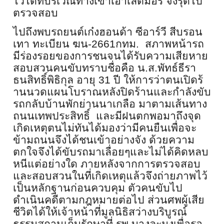
ไว้ได้ที่บริเวณทางเข้าเอ้
าเล็ตมอร์ จึงรุดไป
ตรวจสอบ
ไปถึงพบรถยนต์เก๋งฮอนด้า ซีอาร์วี สีบรอน
เทา ทะเบียน ฆน-
2661
กทม. สภาพหน้ารถ
มีร่
องรอยของการชนจนได้รับความเสี
ยหาย
สอบสวนคนขับทราบชื่อคือ น.ส.พัทธ์ธีรา
ธนสิทธิ์พิธิกุล อายุ
31
ปี ให้การว่าตนเปิดร้
านนวดแผนโบราณหลังปิดร้
านและกำลังขับ
รถกลับบ้านพักย่
านนาเกลือ มาตามเส้นทาง
ถนนเทพประสิทธิ์ และมีฝนตกพอมาถึงจุด
เกิดเหตุ
ตนไม่ทันได้มองว่ามีคนยืนเพื่
อจะ
ข้ามถนนจึงได้ชนเข้าอย่างจัง ด้วยความ
ตกใจจึงได้ขับรถมาเลื่
อยๆและไม่ได้คิดหลบ
หนีแต่อย่
างใด ภายหลังจากการตรวจสอบ
และสอบสวนในที่เกิดเหตุแล้วจึ
งถ่ายภาพไว้
เป็นหลักฐานก่
อนควบคุม ตัวคนขับไป
ดำเนินคดีตามกฎหมายต่
อไป ส่วนศพผู้เสีย
ชีวิตได้ให้เจ้
าหน้าที่มูลนิธิสว่างบริบูรณ์
ธรรมสถานเก็บรักษาที่ รพ.บางละมุงเพื่อรอ