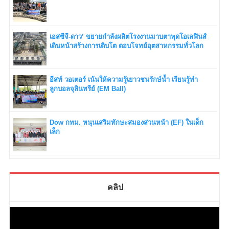
เอสซีจี-ดาว’ ขยายกำลังผลิตโรงงานมาบตาพุดโอเลฟินส์
เดินหน้าสร้างการเติบโต ตอบโจทย์อุตสาหกรรมทั่วโลก
อีสท์ วอเตอร์ เน้นให้ความรู้เยาวชนรักษ์น้ำ เรียนรู้ทำ
ลูกบอลจุลินทรีย์ (EM Ball)
Dow กทม. หนุนเสริมทักษะสมองส่วนหน้า (EF) ในเด็ก
เล็ก
คลิป