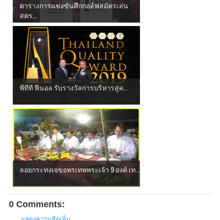
ตารางการแข่งขันศึกกอล์ฟสมัครเล่น
สตร...
พีทีที ฟีนอล รับรางวัลการบริหารสู่ค...
ลอยกระทงเจขอพรเทพพระเจ้า 9 องค์ เท...
0 Comments:
แสดงความคิดเห็น