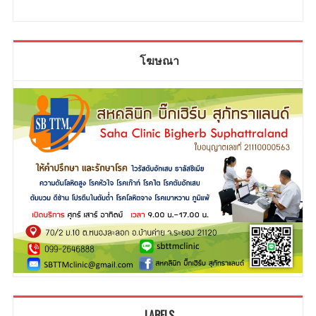
โฆษณา
LABELS