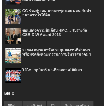
GC ร่วมกับ ทม.มาบตาพุด และ มจธ. จัดทำ
ธนาคารน้ำใต้ดิน
ขอแสดงความยินดีกับ HMC… รับรางวัล
CSR-DIW Award 2013
ระยอง สมาคมฯจัดประชุมผลงานที่ผ่านมา
พร้อมจัดตั้งคณะกรรมการบริหารสมาคมฯ
โอ้โห...ซุป'ตาร์ พาเที่ยวตลาด100เสา
LABELS
RPข่าว
งานอีเว้นท์
รีวิว
สินค้าและบริการ