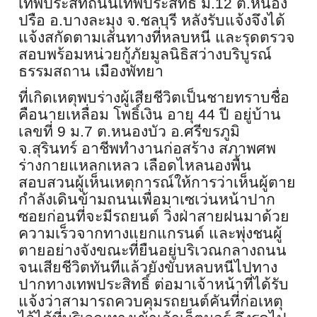
เทพประสิท
ถนนเทพประสิทธิ์ ม.
12
ต.หนอง
ปรือ อ.บางละมุง จ.ชลบุรี หลังรับแจ้งจึงได้
แจ้งสกั
ดตามเส้นทางที่หลบหนี และรุดตรวจ
สอบพร้อมหน่วยกู้ภั
ยมูลนิธิสว่างบริบูรณ์
ธรรมสถาน เมืองพัทยา
ที่เกิดเหตุพบร่างผู้เสียชีวิ
ตเป็นชายทราบชื่อ
คือนายเหลื่อม โพธิ์เงิน อายุ
44
ปี อยู่บ้าน
เลขที่
9
ม.
7
ต.หนองบัว อ.ศรีขรภูมิ
จ.สุรินทร์ อาชีพทำงานก่อสร้าง สภาพศพ
ร่างกายแหลกเหลว เลือดไหลนองพื้น
สอบสวนผู้เห็นเหตุการณ์ให้การว่
าเห็นผู้ตาย
กำลังเดินข้ามถนนเพื่อมาเซเว่นหน้าปาก
ซอย
ก่อนที่จะมีรถยนต์ วิ่งฝ่าสายฝนมาด้วย
ความเร็
วจากทางแยกแกรนด์ และพุ่งชนผู้
ตายอย่างจังขณะที่
ยืนอยู่บริเวณกลางถนน
จนเสียชีวิตทันทีแล้วยังขั
บหลบหนีไปทาง
ปากทางเทพประสิทธิ์ ต่อมาเจ้าหน้าที่ได้รับ
แจ้งว่
าสามารถควบคุมรถยนต์คันที่ก่
อเหตุ