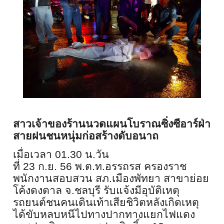
สาวเจ้าของร้านนวดแผนโบราณซิ่
งซีอาร์ฝ่า
สายฝนชนหนุ่มก่อสร้
างดับอนาถ
เมื่อเวลา 01.30 น.วัน
ที่
23
ก.ย.
56
พ.ต.ท.อรรถรส ครองราช
พนักงานสอบสวน สภ.เมืองพัทยา สาขาย่อย
โค้งดงตาล จ.ชลบุรี รับแจ้งมีอุบัติเหตุ
รถยนต์
ชนคนเดินเท้าเสียชิวิตหลังเกิ
ดเหตุ
ได้ขับหลบหนี
ไปทางปากทางแยกไฟแดง