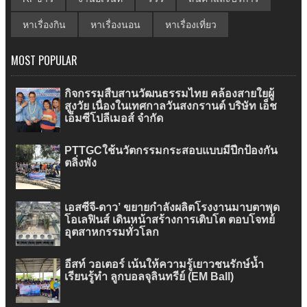
หาเรื่องกิน
หาเรื่องนอน
หาเรื่องเที่ยว
MOST POPULAR
กิจกรรมสืบสานวัฒนธรรมไทย คล้องสายใยผู้
สูงวัย เนื่องในเทศกาลวันสงกรานต์ บริษัท เอ็ช
เอ็มซีโปลีเมอส์ จำกัด
PTTGCใช้นวัตกรรมกระสอบแบบมีปีกป้องกัน
ตลิ่งพัง
เอสซีจี-ดาว’ ขยายกำลังผลิตโรงงานมาบตาพุด
โอเลฟินส์ เดินหน้าสร้างการเติบโต ตอบโจทย์
อุตสาหกรรมทั่วโลก
อีสท์ วอเตอร์ เน้นให้ความรู้เยาวชนรักษ์น้ำ
เรียนรู้ทำ ลูกบอลจุลินทรีย์ (EM Ball)