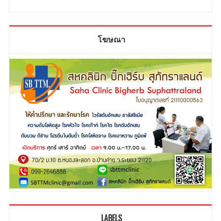
โฆษณา
LABELS