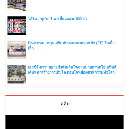
โอ้โห...ซุป'ตาร์ พาเที่ยวตลาด100เสา
Dow กทม. หนุนเสริมทักษะสมองส่วนหน้า (EF) ในเด็ก
เล็ก
เอสซีจี-ดาว’ ขยายกำลังผลิตโรงงานมาบตาพุดโอเลฟินส์
เดินหน้าสร้างการเติบโต ตอบโจทย์อุตสาหกรรมทั่วโลก
คลิป