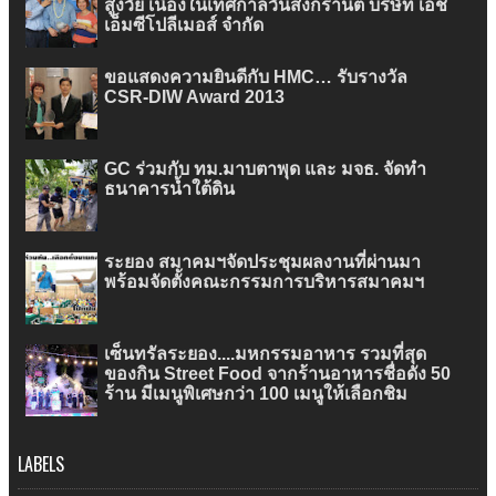
สูงวัย เนื่องในเทศกาลวันสงกรานต์ บริษัท เอ็ช
เอ็มซีโปลีเมอส์ จำกัด
ขอแสดงความยินดีกับ HMC… รับรางวัล
CSR-DIW Award 2013
GC ร่วมกับ ทม.มาบตาพุด และ มจธ. จัดทำ
ธนาคารน้ำใต้ดิน
ระยอง สมาคมฯจัดประชุมผลงานที่ผ่านมา
พร้อมจัดตั้งคณะกรรมการบริหารสมาคมฯ
เซ็นทรัลระยอง....มหกรรมอาหาร รวมที่สุด
ของกิน Street Food จากร้านอาหารชื่อดัง 50
ร้าน มีเมนูพิเศษกว่า 100 เมนูให้เลือกชิม
LABELS