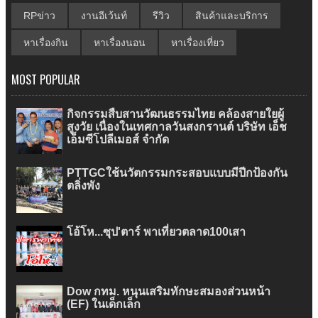
RPข่าว
งานอีเว้นท์
รีวิว
สินค้าและบริการ
หาเรื่องกิน
หาเรื่องนอน
หาเรื่องเที่ยว
MOST POPULAR
กิจกรรมสืบสานวัฒนธรรมไทย คล้องสายใยผู้
สูงวัย เนื่องในเทศกาลวันสงกรานต์ บริษัท เอ็ช
เอ็มซีโปลีเมอส์ จำกัด
PTTGCใช้นวัตกรรมกระสอบแบบมีปีกป้องกัน
ตลิ่งพัง
โอ้โห...ซุป'ตาร์ พาเที่ยวตลาด100เสา
Dow กทม. หนุนเสริมทักษะสมองส่วนหน้า
(EF) ในเด็กเล็ก