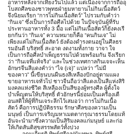
อาหารหลังจากเที่
ยงวันไปแล้ว แต่เนื่องจากการถืออุ
โบสถศี
ลของชาวพุทธฝ่ายมหายานไม่กินเนื
้อสัตว์
จึงนิยมเรียก “การไม่กินเนื้อสัตว์” ไปรวมกับคำว่า
“กินเจ” ซึ่งเป็นการถือศีลไปด้วย ในปัจจุบันผู้ที่รั
บ
ประทานอาหารทั้ง 3 มื้อ แต่ไม่กินเนื้อสัตว์ก็ยังคงเรี
ยกกันว่า “กินเจ” ความหมายก็คือ “คนกินเจ” ไม่
เพียงแต่ไม่กินเนื้อสัตว์ ยังต้องดำรงตนอยู่ในศีลธร
รมอั
นดี บริสุทธิ์ สะอาด งดงามทั้งกาย วาจา ใจ
เป็นการถือศีลบำเพ็ญธรรมไปด้
วยพร้อมกัน จึงเรียก
ว่า “กินเจที่แท้จริง” และในช่วงเทศกาลกินเจจะเห็น
อั
กษรจีนสีแดงคำว่า “ไจ (เจ)” แปลว่า “ไม่มี
ของคาว” นี้เขียนบนผืนธงสีเหลืองปักอยู่
ตามแผง
ขายอาหารเจทั่วไป ชาวจีนถือว่าสีแดงเป็นสีแห่งสิ
ริ
มงคลแห่งชีวิต สีเหลืองเป็นสีของผู้ทรงศีล ผู้ตั้งใจ
บำเพ็ญตนให้บริสุทธิ์ ตัวอักษรนี้ย่อมเป็นเครื่องเตื
อนสติให้ผู้ที่กินเจระลึกไว้
เสมอว่า การไม่กินเนื้อ
สัตว์ คือการปฏิบัติธรรม รักษาศีลของความเป็น
มนุษย์ เป็นการเจริญมหาเมตตากรุ
ณาธรรมโดยแท้
อันจะนำมาซึ่งความเป็นสิริ
มงคลแก่มนุษย์ และก่อ
ให้เกิดสันติสุขสรรพสัตว์
ทั้งปวง
อุดมเกียรติ ทิพย์ศรีกุล/นันทพล ทิพย์ศรี