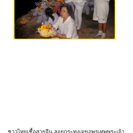
ชาวไทยเชื้อสายจีน ลอยกระทงเจขอพรเทพพระเจ้า