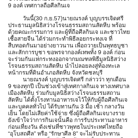
9 องค์ เทศกาลถือศีลกินเจ
วันนี้(30 ก.ย.57)นายณรงค์ บุญบรรเจิดศรี
ประธานมูลนิธิสว่
างโรจนธรรมสถานสัตหีบ พร้อม
ด้วยคณะกรรมการ และผู้ที่ถือศีลกินเจ และชาวไทย
เชื้อสายจีน ได้ร่วมกระทำพิธีลอยกระทงเจ ที่
สืบทอดกันมาอย่างยาวนาน เพื่อถวายเป็นพุทธบูชา
และสักการบูชา ขอพรจากองค์เทพทั้ง 9 องค์ ก่อน
จะร่วมกันแห่
กระทงออกจากมณฑลพิธีมูลนิธิสว่
าง
โรจนธรรมสถานสัตหีบ นำไปลอยลงสู่ท้องทะเล
หน้ากรมที่ดินอำเภอสัตหีบ จังหวัดชลบุรี
นายณรงค์ บุญบรรเจิดศรี กล่าวว่า ทุกเดือน
9 ของทุกปี เป็นช่วงเข้าสู่เทศกาลกินเจ ทางเทศบาล
เมืองสัตหีบ ร่วมกับมูลนิธิสว่
างโรจนธรรมสถาน
สัตหีบ ได้ตั้งโรงทานอาหารเจไว้ให้กั
บผู้ถือศีลกินเจ
และบุคคลทั่วไป ได้รับทานกัน 3 มื้อ เช้า กลางวัน
เย็น โดยไม่เสียค่าใช้จ่าย ซึ่งผู้ถือศีลกินเจบางราย
ยังเข้าใจว่าการกินเจนั้นคือ การรับประทานอาหาร
ก่อนเที่ยงวัน ดังเช่นที่ชาวพุทธในประเทศไทยถื
อ
“อุโบสถศีล” หรือ “รักษาศีล 8” จะไม่รับประทาน