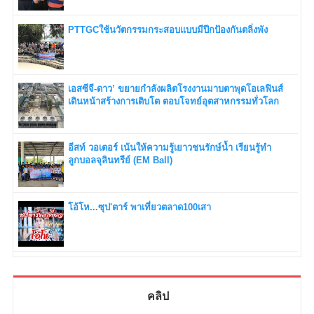
PTTGCใช้นวัตกรรมกระสอบแบบมีปีกป้องกันตลิ่งพัง
เอสซีจี-ดาว’ ขยายกำลังผลิตโรงงานมาบตาพุดโอเลฟินส์
เดินหน้าสร้างการเติบโต ตอบโจทย์อุตสาหกรรมทั่วโลก
อีสท์ วอเตอร์ เน้นให้ความรู้เยาวชนรักษ์น้ำ เรียนรู้ทำ
ลูกบอลจุลินทรีย์ (EM Ball)
โอ้โห...ซุป'ตาร์ พาเที่ยวตลาด100เสา
คลิป