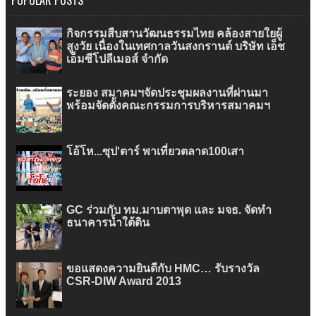
กิจกรรมสืบสานวัฒนธรรมไทย คล้องสายใยผู้
สูงวัย เนื่องในเทศกาลวันสงกรานต์ บริษัท เอ็ช
เอ็มซีโปลีเมอส์ จำกัด
ระยอง สมาคมฯจัดประชุมผลงานที่ผ่านมา
พร้อมจัดตั้งคณะกรรมการบริหารสมาคมฯ
โอ้โห...ซุป'ตาร์ พาเที่ยวตลาด100เสา
GC ร่วมกับ ทม.มาบตาพุด และ มจธ. จัดทำ
ธนาคารน้ำใต้ดิน
ขอแสดงความยินดีกับ HMC… รับรางวัล
CSR-DIW Award 2013