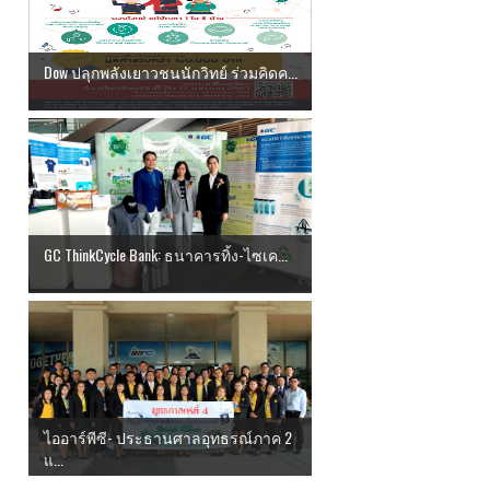
Dow ปลุกพลังเยาวชนนักวิทย์ ร่วมคิดค...
GC ThinkCycle Bank: ธนาคารทิ้ง-ไซเค...
ไออาร์พีซี- ประธานศาลอุทธรณ์ภาค 2
แ...