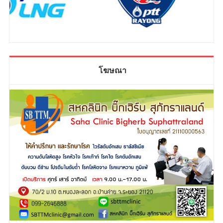
โฆษณา