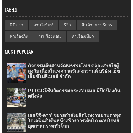
LABELS
RPข่าว
งานอีเว้นท์
รีวิว
สินค้าและบริการ
หาเรื่องกิน
หาเรื่องนอน
หาเรื่องเที่ยว
MOST POPULAR
กิจกรรมสืบสานวัฒนธรรมไทย คล้องสายใยผู้
สูงวัย เนื่องในเทศกาลวันสงกรานต์ บริษัท เอ็ช
เอ็มซีโปลีเมอส์ จำกัด
PTTGCใช้นวัตกรรมกระสอบแบบมีปีกป้องกัน
ตลิ่งพัง
เอสซีจี-ดาว’ ขยายกำลังผลิตโรงงานมาบตาพุด
โอเลฟินส์ เดินหน้าสร้างการเติบโต ตอบโจทย์
อุตสาหกรรมทั่วโลก