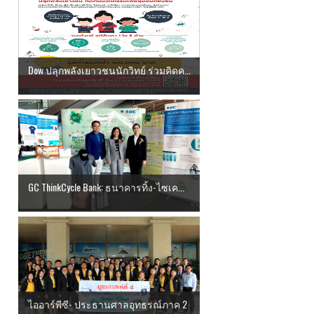
Dow ปลุกพลังเยาวชนนักวิทย์ ร่วมคิดค...
GC ThinkCycle Bank: ธนาคารทิ้ง-ไซเค...
ไออาร์พีซี- ประธานศาลอุทธรณ์ภาค 2