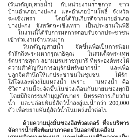
(วันกตัญญูสายน้ำ) กับหน่วยงานราชการ ชาว
บ้านอำเภอบางปะกง และอำเภอบ้านโพธิ์ จังหวัด
ฉะเชิงเทรา โดยได้รับเกียรติจากนายอำเภอ
บางปะกง จังหวัดฉะเชิงเทรา เป็นประธานในพิธี
ในงานนี้ได้รับการผลการตอบรับจากประชาชน
เข้าร่วมงานจำนวนมาก
วันกตัญญูสายน้ำ จัดขึ้นเพื่อเป็นการน้อม
รำลึกถึงพระมหากรุณาธิคุณ ในสมเด็จพระเทพ
รัตนราชสุดา สยามบรมราชกุมารี ที่พระองค์ทรงให้
ความสำคัญกับการอนุรักษ์ทรัพยากรน้ำ และเพื่อ
ปลูกจิตสำนึกให้แก่ประชาชนในชุมชน ให้รัก
ใส่ใจและห่วงใยแหล่งน้ำ เพราะ
“
แหล่งน้ำ คือ
ชีวิต
”
งานนี้จะจัดขึ้นในช่วงเดือนกันยายนของทุกปี
โดยมีกิจกรรมทำบุญตักบาตร นิทรรศการเกี่ยวกับ
น้ำ และปล่อยพันธ์สัตว์น้ำลงสู่แม่น้ำกว่า
200,000
ตัว เพื่อขยายพันธุ์สัตว์น้ำในแหล่งน้ำต่อไป
ด้วยความมุ่งมั่นของอีสท์วอเตอร์ ที่จะบริหาร
จัดการน้ำเพื่อพัฒนาภาคตะวันออกขับเคลื่อน
เศรษฐกิจของประเทศ และมุ่งพัฒนาชีวิตความเป็น