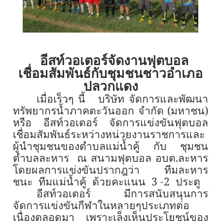
อีสท์วอเตอร์จัดงานฟุตบอล
เชื่อมสัมพันธ์กับชุมชนชาวอำเภอ
ปลวกแดง
เมื่อเร็วๆ นี้ บริษัท จัดการและพัฒนา
ทรัพยากรน้ำภาคตะวันออก จำกัด (มหาชน)
หรือ อีสท์วอเตอร์ จัดการแข่งขันฟุตบอล
เชื่อมสัมพันธ์ระหว่างหน่วยงานราชการและ
ผู้นำชุมชนของตำบลแม่น้ำคู้ กับ ชุมชน
ตำบลละหาร ณ สนามฟุตบอล อบต.ละหาร
โดยผลการแข่งขันปรากฎว่า ทีมละหาร
ชนะ ทีมแม่น้ำคู้ ด้วยคะแนน
3 -2
ประตู
อีสท์วอเตอร์ มีการสนับสนุนการ
จัดการแข่งขันกีฬาในหลายๆประเภทต่อ
เนื่องตลอดมา เพราะเล็งเห็นประโยชน์ของ