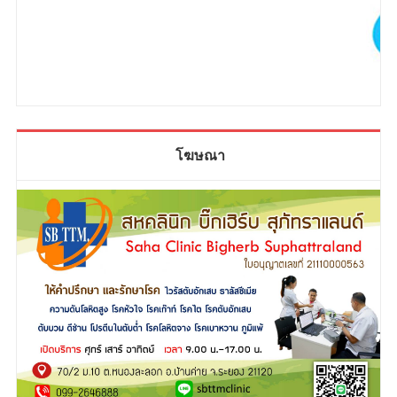
โฆษณา