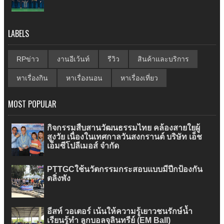
LABELS
RPข่าว
งานอีเว้นท์
รีวิว
สินค้าและบริการ
หาเรื่องกิน
หาเรื่องนอน
หาเรื่องเที่ยว
MOST POPULAR
กิจกรรมสืบสานวัฒนธรรมไทย คล้องสายใยผู้
สูงวัย เนื่องในเทศกาลวันสงกรานต์ บริษัท เอ็ช
เอ็มซีโปลีเมอส์ จำกัด
PTTGCใช้นวัตกรรมกระสอบแบบมีปีกป้องกัน
ตลิ่งพัง
อีสท์ วอเตอร์ เน้นให้ความรู้เยาวชนรักษ์น้ำ
เรียนรู้ทำ ลูกบอลจุลินทรีย์ (EM Ball)