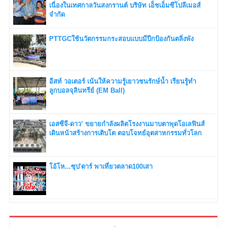
เนื่องในเทศกาลวันสงกรานต์ บริษัท เอ็ชเอ็มซีโปลีเมอส์
จำกัด
PTTGCใช้นวัตกรรมกระสอบแบบมีปีกป้องกันตลิ่งพัง
อีสท์ วอเตอร์ เน้นให้ความรู้เยาวชนรักษ์น้ำ เรียนรู้ทำ
ลูกบอลจุลินทรีย์ (EM Ball)
เอสซีจี-ดาว’ ขยายกำลังผลิตโรงงานมาบตาพุดโอเลฟินส์
เดินหน้าสร้างการเติบโต ตอบโจทย์อุตสาหกรรมทั่วโลก
โอ้โห...ซุป'ตาร์ พาเที่ยวตลาด100เสา