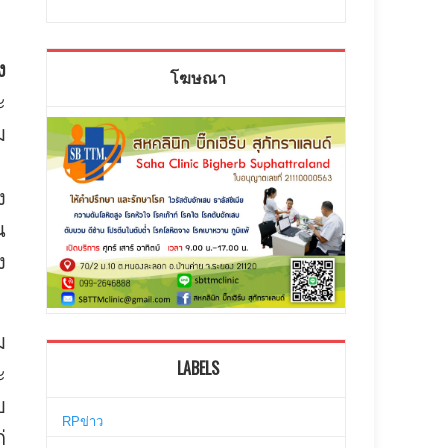
ง
โฆษณา
ะ
ม
ง
น
ง
ม
LABELS
ะ
บ
RPข่าว
่