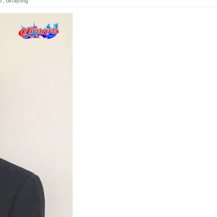
ง
,
okrayong