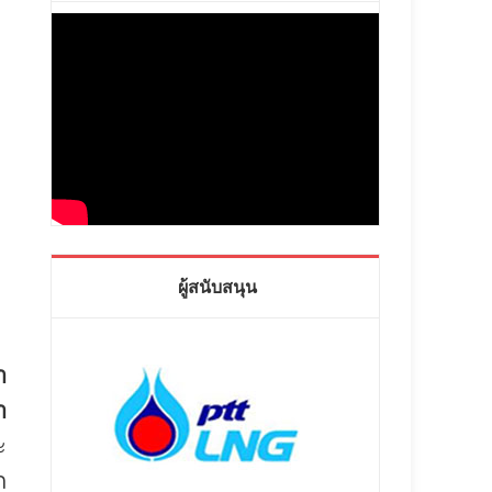
ผู้สนับสนุน
า
า
ะ
ถ