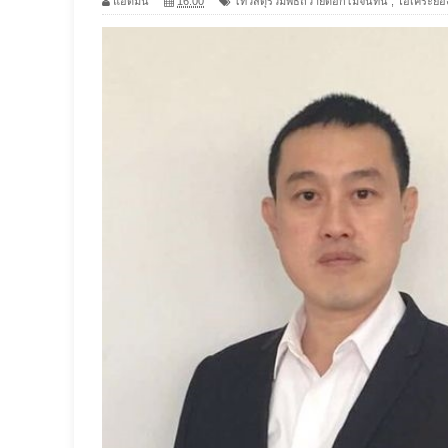
แอดมิน
16:00
ไทวัสดุร่วมพิธีถวายดอกไม้จันทน์
,
โอเคระยอ