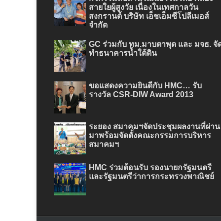
สายใยผู้สูงวัย เนื่องในเทศกาลวัน
สงกรานต์ บริษัท เอ็ชเอ็มซีโปลีเมอส์
จำกัด
GC ร่วมกับ ทม.มาบตาพุด และ มจธ. จั
ทำธนาคารน้ำใต้ดิน
ขอแสดงความยินดีกับ HMC… รับ
รางวัล CSR-DIW Award 2013
ระยอง สมาคมฯจัดประชุมผลงานที่ผ่าน
มาพร้อมจัดตั้งคณะกรรมการบริหาร
สมาคมฯ
HMC ร่วมต้อนรับ รองนายกรัฐมนตรี
และรัฐมนตรีว่าการกระทรวงพาณิชย์