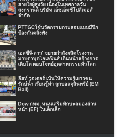
สายใยผู้สูงวัย เนื่องในเทศกาลวัน
สงกรานต์ บริษัท เอ็ชเอ็มซีโปลีเมอส์
จำกัด
PTTGCใช้นวัตกรรมกระสอบแบบมีปีก
ป้องกันตลิ่งพัง
เอสซีจี-ดาว’ ขยายกำลังผลิตโรงงาน
มาบตาพุดโอเลฟินส์ เดินหน้าสร้างการ
เติบโต ตอบโจทย์อุตสาหกรรมทั่วโลก
อีสท์ วอเตอร์ เน้นให้ความรู้เยาวชน
รักษ์น้ำ เรียนรู้ทำ ลูกบอลจุลินทรีย์ (EM
Ball)
Dow กทม. หนุนเสริมทักษะสมองส่วน
หน้า (EF) ในเด็กเล็ก