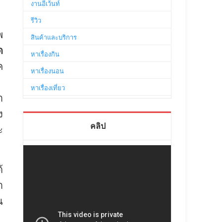
งานอีเว้นท์
รีวิว
พ
สินค้าและบริการ
ด
หาเรื่องกิน
ค
หาเรื่องนอน
หาเรื่องเที่ยว
า
ง
คลิป
ะ
้
า
น