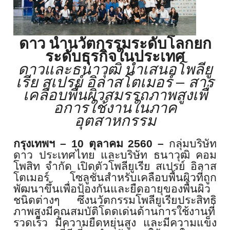
ดาว นำนวัตกรรมระดับโลกยก
ระดับธุรกิ
จในประเทศ
ดาวและธนาวุฒิ นำเสนอโพลียู
–
เรีย สเปรย์ อิลาสโตเมอร์
สาร
เคลือบพื้นผิวสมรรถภาพสูงเพื่
อการใช้งานในภาค
อุตสาหกรรม
กรุงเทพฯ
– 10
ตุลาคม
2560 –
กลุ่มบริษัท
ดาว ประเทศไทย และบริษัท ธนาวุฒิ คอม
โพสิท จำกัด เปิดตัวโพลียูเรีย สเปรย์ อิลาส
โตเมอร์ โซลูชั่นสำหรับเคลือบพื้นผิวที่
ถูก
พัฒนาขึ้นเพื่อป้องกันและยื
ดอายุของพื้นผิว
ชนิดต่างๆ
ซึ่งนวัตกรรมโพลียูเรียประสิทธิ
ภาพสูงมีคุณสมบัติโดดเด่นด้
านการใช้งานที่
รวดเร็ว มีความยืดหยุ่นสูง และมีความแข็ง