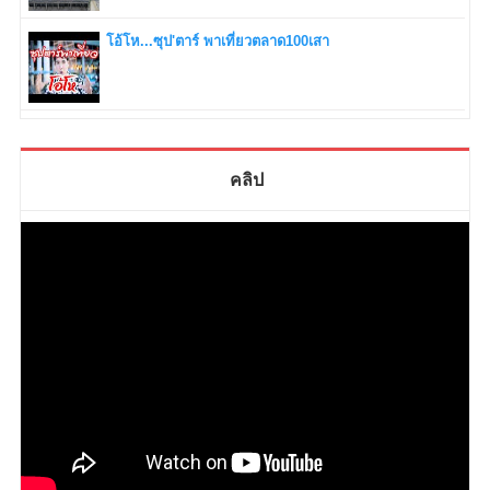
โอ้โห...ซุป'ตาร์ พาเที่ยวตลาด100เสา
คลิป