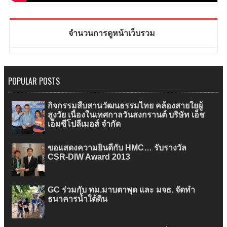
จำนวนการดูหน้าเว็บรวม
POPULAR POSTS
กิจกรรมสืบสานวัฒนธรรมไทย คล้องสายใยผู้
สูงวัย เนื่องในเทศกาลวันสงกรานต์ บริษัท เอ็ช
เอ็มซีโปลีเมอส์ จำกัด
ขอแสดงความยินดีกับ HMC… รับรางวัล
CSR-DIW Award 2013
GC ร่วมกับ ทม.มาบตาพุด และ มจธ. จัดทำ
ธนาคารน้ำใต้ดิน