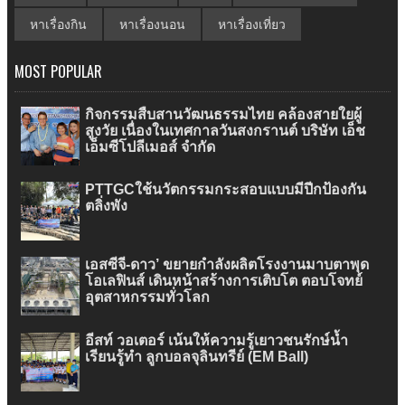
หาเรื่องกิน
หาเรื่องนอน
หาเรื่องเที่ยว
MOST POPULAR
กิจกรรมสืบสานวัฒนธรรมไทย คล้องสายใยผู้
สูงวัย เนื่องในเทศกาลวันสงกรานต์ บริษัท เอ็ช
เอ็มซีโปลีเมอส์ จำกัด
PTTGCใช้นวัตกรรมกระสอบแบบมีปีกป้องกัน
ตลิ่งพัง
เอสซีจี-ดาว’ ขยายกำลังผลิตโรงงานมาบตาพุด
โอเลฟินส์ เดินหน้าสร้างการเติบโต ตอบโจทย์
อุตสาหกรรมทั่วโลก
อีสท์ วอเตอร์ เน้นให้ความรู้เยาวชนรักษ์น้ำ
เรียนรู้ทำ ลูกบอลจุลินทรีย์ (EM Ball)