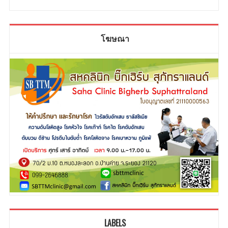
โฆษณา
LABELS