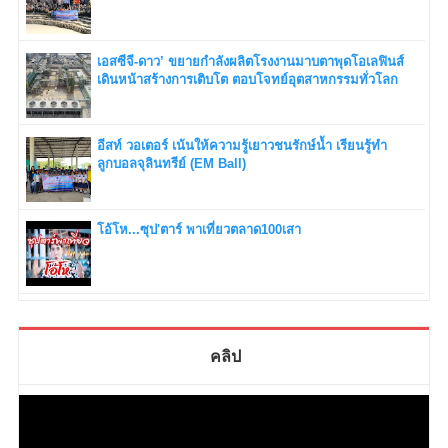
เอสซีจี-ดาว’ ขยายกำลังผลิตโรงงานมาบตาพุดโอเลฟินส์
เดินหน้าสร้างการเติบโต ตอบโจทย์อุตสาหกรรมทั่วโลก
อีสท์ วอเตอร์ เน้นให้ความรู้เยาวชนรักษ์น้ำ เรียนรู้ทำ
ลูกบอลจุลินทรีย์ (EM Ball)
โอ้โห...ซุป'ตาร์ พาเที่ยวตลาด100เสา
คลิป