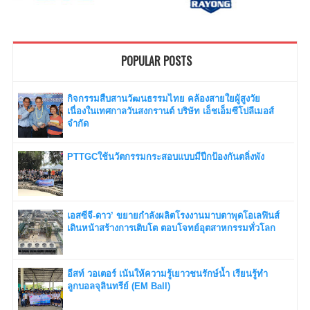
POPULAR POSTS
กิจกรรมสืบสานวัฒนธรรมไทย คล้องสายใยผู้สูงวัย
เนื่องในเทศกาลวันสงกรานต์ บริษัท เอ็ชเอ็มซีโปลีเมอส์
จำกัด
PTTGCใช้นวัตกรรมกระสอบแบบมีปีกป้องกันตลิ่งพัง
เอสซีจี-ดาว’ ขยายกำลังผลิตโรงงานมาบตาพุดโอเลฟินส์
เดินหน้าสร้างการเติบโต ตอบโจทย์อุตสาหกรรมทั่วโลก
อีสท์ วอเตอร์ เน้นให้ความรู้เยาวชนรักษ์น้ำ เรียนรู้ทำ
ลูกบอลจุลินทรีย์ (EM Ball)