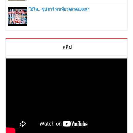
โอ้โห...ซุป'ตาร์ พาเที่ยวตลาด100เสา
คลิป