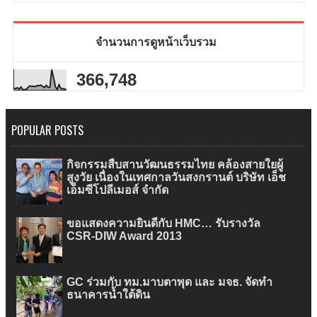
จำนวนการดูหน้าเว็บรวม
366,748
POPULAR POSTS
กิจกรรมสืบสานวัฒนธรรมไทย คล้องสายใยผู้
สูงวัย เนื่องในเทศกาลวันสงกรานต์ บริษัท เอ็ช
เอ็มซีโปลีเมอส์ จำกัด
ขอแสดงความยินดีกับ HMC… รับรางวัล
CSR-DIW Award 2013
GC ร่วมกับ ทม.มาบตาพุด และ มจธ. จัดทำ
ธนาคารน้ำใต้ดิน