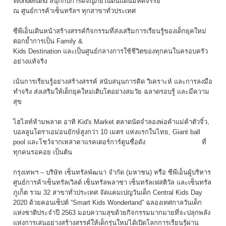
Wonderland สนุกกับการผจญภัยในดินแดนมหัศจรรย์”
ณ ศูนย์การค้าเซ็นทรัลฯ ทุกสาขาทั่วประเทศ
ซีพีเอ็นเดินหน้าสร้างสรรค์กิจกรรมที่ส่งเสริมการเรียนรู้ของเด็กยุคใหม่
ตอกย้ำการเป็น Family &
Kids Destination และเป็นศูนย์กลางการใช้ชีวิตของทุกคนในครอบครัว
อย่างแท้จริง
เน้นการเรียนรู้อย่างสร้างสรรค์ สนับสนุนการคิด วิเคราะห์ และการลงมือ
ทำจริง ส่งเสริมให้เด็กยุคใหม่เติบโตอย่างสมวัย ฉลาดรอบรู้ และมีความ
สุข
ไฮไลท์ห้ามพลาด อาทิ Kid's Market ตลาดนัดจำลองพ่อค้าแม่ค้าตัวจิ๋ว,
บอลลูนโดราเอม่อนยักษ์สูงกว่า 10 เมตร แห่งแรกในไทย, Giant ball
pool และโชว์จากเหล่าคาแรคเตอร์การ์ตูนชื่อดัง ที่
ทุกคนรอคอย เป็นต้น
กรุงเทพฯ – บริษัท เซ็นทรัลพัฒนา จำกัด (มหาชน) หรือ ซีพีเอ็นผู้บริหาร
ศูนย์การค้าเซ็นทรัลเวิลด์ เซ็นทรัลพลาซา เซ็นทรัลเฟสติวัล และเซ็นทรัล
ภูเก็ต รวม 32 สาขาทั่วประเทศ จัดแคมเปญวันเด็ก Central Kids Day
2020 ด้วยคอนเซ็ปต์ “Smart Kids Wonderland” ฉลองเทศกาลวันเด็ก
แห่งชาติประจำปี 2563 มอบความสุขด้วยกิจกรรมมากมายที่จะปลุกพลัง
แห่งการเล่นอย่างสร้างสรรค์ให้เด็กรุ่นใหม่ได้เปิดโลกการเรียนรู้ผ่าน