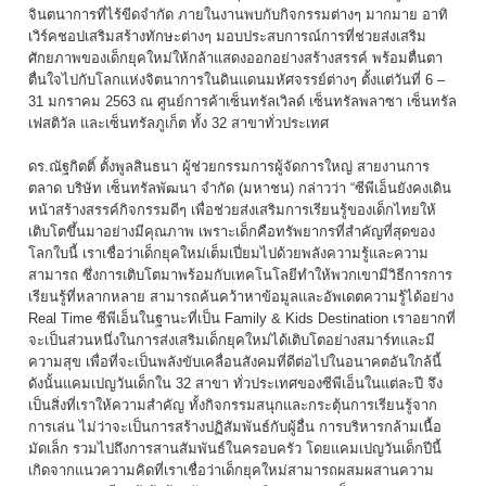
จินตนาการที่ไร้ขีดจำกัด ภายในงานพบกับกิจกรรมต่างๆ มากมาย อาทิ
เวิร์คชอปเสริมสร้างทักษะต่างๆ มอบประสบการณ์การที่ช่วยส่งเสริม
ศักยภาพของเด็กยุคใหม่ให้กล้าแสดงออกอย่างสร้างสรรค์ พร้อมตื่นตา
ตื่นใจไปกับโลกแห่งจิตนาการในดินแดนมหัศจรรย์ต่างๆ ตั้งแต่วันที่ 6 –
31 มกราคม 2563 ณ ศูนย์การค้าเซ็นทรัลเวิลด์ เซ็นทรัลพลาซา เซ็นทรัล
เฟสติวัล และเซ็นทรัลภูเก็ต ทั้ง 32 สาขาทั่วประเทศ
ดร.ณัฐกิตติ์ ตั้งพูลสินธนา ผู้ช่วยกรรมการผู้จัดการใหญ่ สายงานการ
ตลาด บริษัท เซ็นทรัลพัฒนา จำกัด (มหาชน) กล่าวว่า “ซีพีเอ็นยังคงเดิน
หน้าสร้างสรรค์กิจกรรมดีๆ เพื่อช่วยส่งเสริมการเรียนรู้ของเด็กไทยให้
เติบโตขึ้นมาอย่างมีคุณภาพ เพราะเด็กคือทรัพยากรที่สำคัญที่สุดของ
โลกใบนี้ เราเชื่อว่าเด็กยุคใหม่เต็มเปี่ยมไปด้วยพลังความรู้และความ
สามารถ ซึ่งการเติบโตมาพร้อมกับเทคโนโลยีทำให้พวกเขามีวิธีการการ
เรียนรู้ที่หลากหลาย สามารถค้นคว้าหาข้อมูลและอัพเดตความรู้ได้อย่าง
Real Time ซีพีเอ็นในฐานะที่เป็น Family & Kids Destination เราอยากที่
จะเป็นส่วนหนึ่งในการส่งเสริมเด็กยุคใหม่ได้เติบโตอย่างสมาร์ทและมี
ความสุข เพื่อที่จะเป็นพลังขับเคลื่อนสังคมที่ดีต่อไปในอนาคตอันใกล้นี้
ดังนั้นแคมเปญวันเด็กใน 32 สาขา ทั่วประเทศของซีพีเอ็นในแต่ละปี จึง
เป็นสิ่งที่เราให้ความสำคัญ ทั้งกิจกรรมสนุกและกระตุ้นการเรียนรู้จาก
การเล่น ไม่ว่าจะเป็นการสร้างปฏิสัมพันธ์กับผู้อื่น การบริหารกล้ามเนื้อ
มัดเล็ก รวมไปถึงการสานสัมพันธ์ในครอบครัว โดยแคมเปญวันเด็กปีนี้
เกิดจากแนวความคิดที่เราเชื่อว่าเด็กยุคใหม่สามารถผสมผสานความ