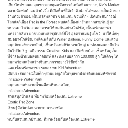
เชียงใหม่ชวนตะลุยเขาวงกตสุดมหัศจรรย์เหนือจิตนาการ, Kid's Market
ตลาดนัดพ่อค้าแม่ค้าตัวจิ๋ว ที่เปิดพื้นที่ให้เจ้าตัวน้อยได้ทดลองเป็นเจ้าของ
ร้านด้วยตัวเอง, เซ็นทรัลพลาซา ขอนแก่น ชวนเด็กๆ เปิดประสบการณ์
โลกสัตว์เลี้ยง Pet in the Forest พบสัตว์เลี้ยงน่ารักหลากสายพันธุ์ ยก
ขบวนมาโชว์ความสามารถให้ชมกันอย่างใกล้ชิด, เซ็นทรัลพลาซา
นครราชสีมา ยกขบวนเหล่าซุปเปอร์ฮีโร่ อุลตร้าแมนรู้บโชว์ มาให้เด็กๆ
ชมอย่างใกล้ชิด, เพลิดเพลินกับ Water Balloon, Funny Dome และสวน
สนุกติดแอร์ขนาดยักษ์, เซ็นทรัลเฟสติวัล หาดใหญ่ พาท่องแดนอาชีพใน
ฝันไปกับ 7 ฐานกิจกรรม Creative Kids และปิดท้ายด้วย เซ็นทรัลภูเก็ต
ที่จำลองบ้านบอลขนาดยักษ์ และทะเลบอลกว่า 100,000 ลูก ให้เด็กๆ ได้
สนุกพร้อมเสริมสร้างจินตนาการอย่างไร้ขีดจำกัด
เเละ เซ็นทรัลพลาซา ระยอง พบ Kid Adventure
เปิดประสบการณ์ให้เด็กๆร่วมผจญภัยในหุบเขามังกรดินเเดนมหัศจรรย์
Inflatable Water Park
สนุกสนานกับสวนน้ำเคลื่อนที่ขนาดใหญ่
Inflatable Adventure
สวนสนุกบ้านลม ที่มาพร้อมเครื่องเล่น Extreme
Exotic Pet Zone
เรียนรู้สัตว์แปลก หายาก นานาชนิด
Inflatable Adventure
พบกับสวนสนุกบ้านลม ที่มาพร้อมกับเครื่องเล่นExtreme