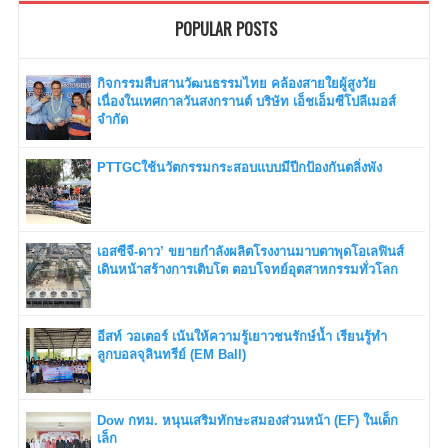
POPULAR POSTS
กิจกรรมสืบสานวัฒนธรรมไทย คล้องสายใยผู้สูงวัย
เนื่องในเทศกาลวันสงกรานต์ บริษัท เอ็ชเอ็มซีโปลีเมอส์
จำกัด
PTTGCใช้นวัตกรรมกระสอบแบบมีปีกป้องกันตลิ่งพัง
เอสซีจี-ดาว’ ขยายกำลังผลิตโรงงานมาบตาพุดโอเลฟินส์
เดินหน้าสร้างการเติบโต ตอบโจทย์อุตสาหกรรมทั่วโลก
อีสท์ วอเตอร์ เน้นให้ความรู้เยาวชนรักษ์น้ำ เรียนรู้ทำ
ลูกบอลจุลินทรีย์ (EM Ball)
Dow กทม. หนุนเสริมทักษะสมองส่วนหน้า (EF) ในเด็ก
เล็ก