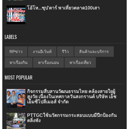
โอ้โห...ซุป'ตาร์ พาเที่ยวตลาด100เสา
LABELS
RPข่าว
งานอีเว้นท์
รีวิว
สินค้าและบริการ
หาเรื่องกิน
หาเรื่องนอน
หาเรื่องเที่ยว
MOST POPULAR
กิจกรรมสืบสานวัฒนธรรมไทย คล้องสายใยผู้
สูงวัย เนื่องในเทศกาลวันสงกรานต์ บริษัท เอ็ช
เอ็มซีโปลีเมอส์ จำกัด
PTTGCใช้นวัตกรรมกระสอบแบบมีปีกป้องกัน
ตลิ่งพัง