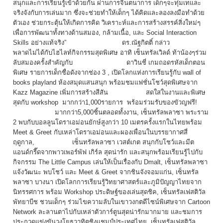
สนุกและการเรียนรู้เข้าด้วยกัน ผ่านการจินตนาการ เด็กๆจะทุ่มเทและ
จริงจังกับการเล่นมาก ซึ่งจะช่วยทำให้เด็กๆ ได้คิดและลองลงมือทำด้วย
ตัวเอง ช่วยกระตุ้นให้เกิดการคิด วิเคราะห์และการสร้างสรรค์สิ่งใหม่ๆ
เพื่อการพัฒนาทั้งทางด้านสมอง, กล้ามเนื้อ, และ Social Interaction
Skills อย่างแท้จริง” ดร.ณัฐกิตติ์ กล่าว
พลาดไม่ได้กับไฮไลท์กิจกรรมสุดพิเศษ อาทิ เซ็นทรัลเวิลด์ ท้าน้องๆร่วม
ลับสมองครั้งสำคัญกับ ดาวินชี่ เกมถอดรหัสเด็กตอน
พิเศษ รายการเด็กชื่อดังจากช่อง 3 , เปิดโลกแห่งการเรียนรู้กับ wall of
books playland ห้องสมุดแสนสนุก พร้อมชมแฟชั่นโชว์สุดพิเศษจาก
Kazz Magazine เพิ่มการสร้างสีสัน สดใสในงานและพิเศษ
สุดกับ workshop มากกว่า1,000รายการ พร้อมร่วมรับของขัวญฟรี!
มากกว่า5,000ชิ้นตลอดทั้งงาน, เซ็นทรัลพลาซา พระราม
2 พบกับบอลลูนโดราเอม่อนยักษ์สูงกว่า 10 เมตรครั้งแรกในไทยพร้อม
Meet & Greet กับเหล่าโดราเอม่อนและผองเพื่อนในบรรยากาศสี่
ฤดูกาล, เซ็นทรัลพลาซา เวสต์เกต สนุกกับโชว์และมีต
แอนด์กรี๊ดจากพาวเพอร์พัฟ เกิร์ล สุดน่ารัก และสนุกพร้อมเรียนรู้ไปกับ
กิจกรรม The Little Campus เล่นให้เป็นเรื่องกับ Dmalt, เซ็นทรัลพลาซา
แจ้งวัฒนะ พบโชว์ และ Meet & Greet จากชินจังจอมแก่น, เซ็นทรัล
พลาซา บางนา เปิดโลกการเรียนรู้วิทยาศาสตร์และภูมิปัญญาไทยจาก
นิทรรศการ พร้อม Workshop ประดิษฐ์ของเล่นสุดชิค, เซ็นทรัลเฟสติวัล
พัทยาบีช ชวนเด็กๆ ร่วมไขความลับในเขาวงกตดีไซน์พิเศษจาก Cartoon
Network ละลานตาไปกับเหล่าตัวการ์ตูนสุดน่ารักมากมาย และชมการ
ประกวดแข่งขันวงโยธวาทิตชิงแชมป์ประเทศไทย, เซ็นทรัลเฟสติวัล