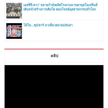
เอสซีจี-ดาว’ ขยายกำลังผลิตโรงงานมาบตาพุดโอเลฟินส์
เดินหน้าสร้างการเติบโต ตอบโจทย์อุตสาหกรรมทั่วโลก
โอ้โห...ซุป'ตาร์ พาเที่ยวตลาด100เสา
คลิป