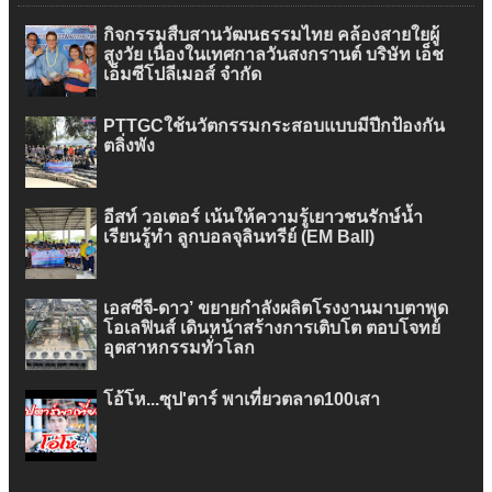
กิจกรรมสืบสานวัฒนธรรมไทย คล้องสายใยผู้
สูงวัย เนื่องในเทศกาลวันสงกรานต์ บริษัท เอ็ช
เอ็มซีโปลีเมอส์ จำกัด
PTTGCใช้นวัตกรรมกระสอบแบบมีปีกป้องกัน
ตลิ่งพัง
อีสท์ วอเตอร์ เน้นให้ความรู้เยาวชนรักษ์น้ำ
เรียนรู้ทำ ลูกบอลจุลินทรีย์ (EM Ball)
เอสซีจี-ดาว’ ขยายกำลังผลิตโรงงานมาบตาพุด
โอเลฟินส์ เดินหน้าสร้างการเติบโต ตอบโจทย์
อุตสาหกรรมทั่วโลก
โอ้โห...ซุป'ตาร์ พาเที่ยวตลาด100เสา