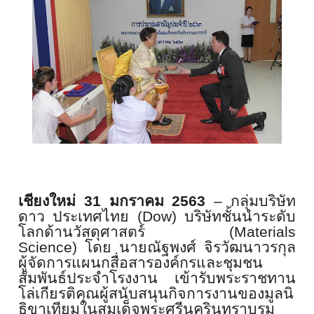
เชียงใหม่
31
มกราคม
2563
–
กลุ่มบริษัท
ดาว ประเทศไทย
(Dow)
บริษัทชั้นนำระดับ
โลกด้านวัสดุ
ศาสตร์
(Materials
Science)
โดย นายณัฐพงศ์ จิรวัฒนาวรกุล
ผู้จัดการแผนกสื่อสารองค์
กรและชุมชน
สัมพันธ์ประจำโรงงาน เข้ารับพระราชทาน
โล่เกียรติคุ
ณผู้สนับสนุนกิจการงานของมูลนิ
ธิขาเทียมในสมเด็จพระศรีนคริ
นทราบรม