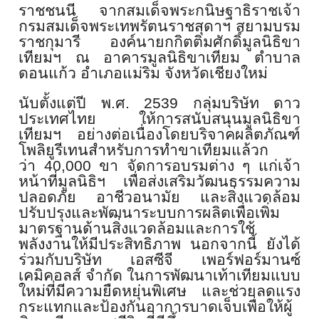
ราชชนนี จากสมเด็จพระกนิษฐาธิราชเจ้า
กรมสมเด็จพระเทพรัตนราชสุดาฯ สยามบรม
ราชกุมารี องค์นายกกิตติมศักดิ์มูลนิธิ
ขา
เทียมฯ ณ อาคารมูลนิธิขาเทียม ตำบาล
ดอนแก้ว อำเภอแม่ริม จังหวัดเชียงใหม่
นับตั้งแต่ปี พ
.
ศ
. 2539
กลุ่มบริษัท ดาว
ประเทศไทย ให้การสนับสนุนมูลนิธิขา
เทียมฯ อย่างต่อเนื่องโดยบริจาคผลิตภั
ณฑ์
โพลิยูรีเทนสำหรับการทำขาเที
ยมแล้วก
ว่า
40,000
ขา จัดการอบรมต่าง ๆ แก่เจ้า
หน้าที่มูลนิธิฯ เพื่อส่งเสริมวั
ฒนธรรมความ
ปลอดภัย อาชีวอนามัย และสิ่งแวดล้อม
ปรับปรุงและพัฒนาระบบการผลิตเพื่
อเพิ่ม
มาตรฐานด้านสิ่งแวดล้
อมและการใช้
พลังงานให้มีประสิ
ทธิภาพ นอกจากนี้ ยังได้
ร่วมกับบริษัท เอสซีจี เพอร์ฟอร์มานซ์
เคมิคอลส์ จำกัด ในการพัฒนาเท้าเทียมแบบ
ใหม่ที่
มีความยืดหยุ่นพิเศษ และช่วยลดแรง
กระแทกและป้องกั
นอาการบาดเจ็บเพื่อให้ผู้