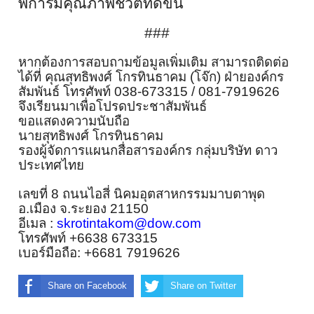
พิ
การมีคุณภาพชีวิตที่ดีขึ้น
###
หากต้องการสอบถามข้อมูลเพิ่มเติ
ม สามารถติดต่อ
ได้ที่
คุณสุทธิ
พงศ์ โกรทินธาคม (โจ๊ก) ฝ่ายองค์กร
สัมพันธ์
โทรศัพท์
038-673315 / 081-7919626
จึงเรียนมาเพื่อโปรดประชาสัมพั
นธ์
ขอแสดงความนับถือ
นายสุทธิพงศ์ โกรทินธาคม
รองผู้จัดการแผนกสื่อสารองค์กร กลุ่มบริษัท ดาว
ประเทศไทย
เลขที่
8
ถนนไอสี่ นิคมอุตสาหกรรมมาบตาพุด
อ.เมือง จ.ระยอง 211
5
0
อีเมล
:
skrotintakom@dow.com
โทรศัพท์
+6638 673315
เบอร์มือถือ
: +6681 7919626
Share on Facebook
Share on Twitter