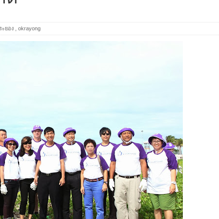
ระยอง
,
okrayong