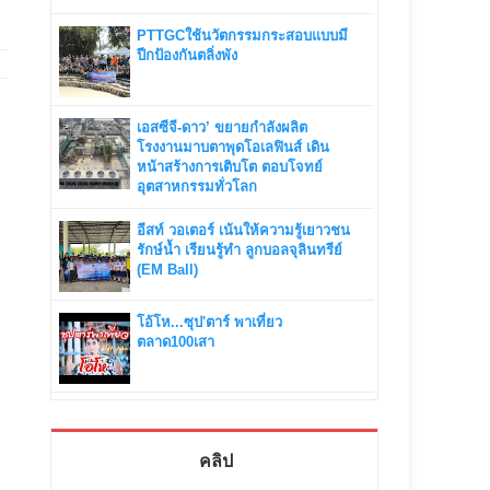
PTTGCใช้นวัตกรรมกระสอบแบบมี
ปีกป้องกันตลิ่งพัง
เอสซีจี-ดาว’ ขยายกำลังผลิต
โรงงานมาบตาพุดโอเลฟินส์ เดิน
หน้าสร้างการเติบโต ตอบโจทย์
อุตสาหกรรมทั่วโลก
อีสท์ วอเตอร์ เน้นให้ความรู้เยาวชน
รักษ์น้ำ เรียนรู้ทำ ลูกบอลจุลินทรีย์
(EM Ball)
โอ้โห...ซุป'ตาร์ พาเที่ยว
ตลาด100เสา
คลิป