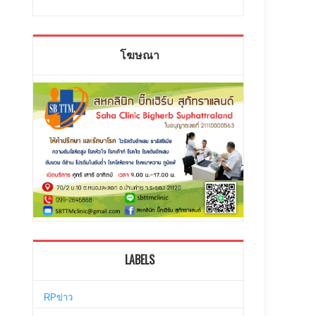
โฆษณา
LABELS
RPข่าว