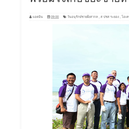
แอดมิน
09:00
วันอนุรักษ์ชายฝั่งสากล
,
ส ปชส ระยอง
,
โอเค