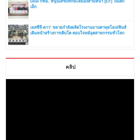
Dow กทม. หนุนเสริมทักษะสมองส่วนหน้า (EF) ในเด็ก
เล็ก
เอสซีจี-ดาว’ ขยายกำลังผลิตโรงงานมาบตาพุดโอเลฟินส์
เดินหน้าสร้างการเติบโต ตอบโจทย์อุตสาหกรรมทั่วโลก
คลิป