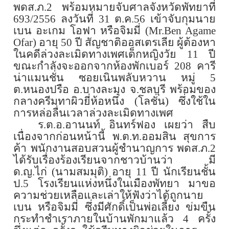
พดส.ภ.
2
พร้อมหมายจับศาลจังหวัดพัทยาที่
693/2556
ลงวันที่
31
ต.ค.
56
เข้าจับกุมนาย
เบน อะเกม โอฟา หรือจิมมี่ (
Mr.Ben Agame
Ofar
) อายุ
50
ปี สัญชาติออสเตรเลีย ผู้ต้องหา
ในคดีล่วงละเมิดทางเพศเด็กหญิงวัย
11
ปี
ขณะกำลังจะออกจากห้องพักเบอร์
208
คารี
น่าแมนชั่น ซอยเนินพลับหวาน หมู่
5
ต.หนองปรือ อ.บางละมุง จ.ชลบุรี พร้อมของ
กลางครีมทาผิวยี่ห้อหนึ่ง (โลชั่น) ซึ่งใช้ใน
การหล่อลื่นเวลาล่วงละเมิดทางเพศ
ร.ต.อ.อานนท์ อินทร์ฟอง เผยว่า สืบ
เนื่องจากก่อนหน้านี้ พ.ต.ท.ออมสิน สุขการ
ค้า พนักงานสอบสวนผู้ชำนาญการ พดส.ภ.
2
ได้รับเรื่องร้องเรียนจากชาวบ้านว่า มี
ด.ญ.ไก่ (นามสมมุติ) อายุ
11
ปี นักเรียนชั้น
ป.
5
โรงเรียนแห่งหนึ่งในเมืองพัทยา มาขอ
ความช่วยเหลือและเล่าให้ฟังว่าได้ถูกนาย
เบน หรือจิมมี่ ซึ่งมีศักดิ์เป็นพ่อเลี้ยง ข่มขืน
กระทำชำเราภายในบ้านพักมาแล้ว
4
ครั้ง