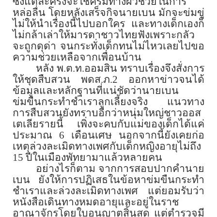
ซึ่งแต่ละครั้งจะใช้ครีมทางผิวช่วยในการ
หล่อลื่น โดยหลังเสร็จกิจนายเบน มักจะข่มขู่
ไม่ให้นำเรื่องนี้ไปบอกใคร และทางเด็กเองก็
ไม่กล้าเล่าให้มารดาชาวไทยฟังเพราะกลัว
จะถูกดุด่า จนกระทั่งเด็กทนไม่ไหวเลยไปขอ
ความช่วยเหลือจากเพื่อนบ้าน
หลัง พ.ต.ท.ออมสิน ทราบเรื่องจึงสั่งการ
ให้ชุดสืบสวน พดส.ภ.
2
ออกหาข่าวจนได้
ข้อมูลและหลักฐานที่แน่ชัดว่านายเบน
ข่มขืนกระทำชำเราลูกเลี้ยงจริง แนวทาง
การสืบสวนยังทราบอีกว่าหนุ่มใหญ่ชาวออส
เตเลียรายนี้ เพิ่งจะคบกับแม่ของเด็กได้แค่
ประมาณ
6
เดือนเศษ นอกจากนี้ยังเคยก่อ
เหตุล่วงละเมิดทางเพศกับเด็กหญิงอายุไม่ถึง
15
ปีในเมืองพัทยามาแล้วหลายคน
อย่างไรก็ตาม จากการสอบปากคำนาย
เบน ยังให้การปฏิเสธในข้อหาข่มขืนกระทำ
ชำเราและล่วงละเมิดทางเพศ แต่ยอมรับว่า
หนังสือเดินทางหมดอายุและอยู่ในราช
อาณาจักรโดยใบอนุญาตสิ้นสุด แต่ตำรวจมี