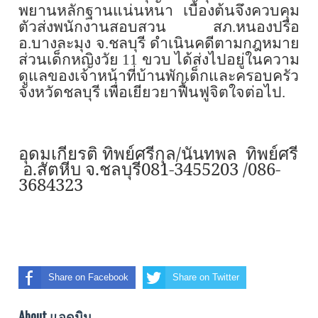
พยานหลักฐานแน่นหนา เบื้องต้นจึงควบคุม
ตัวส่งพนักงานสอบสวน สภ.หนองปรือ
อ.บางละมุง จ.ชลบุรี ดำเนินคดีตามกฎหมาย
ส่วนเด็กหญิงวัย
11
ขวบ ได้ส่งไปอยู่ในความ
ดูแลของเจ้าหน้าที่บ้านพักเด็กและครอบครัว
จังหวัดชลบุรี เพื่อเยียวยาฟื้นฟูจิตใจต่อไป.
อุดมเกียรติ ทิพย์ศรีกุล/นันทพล ทิพย์ศรี
อ.สัตหีบ จ.ชลบุรี081-3455203
/086-
3684323
Share on Facebook
Share on Twitter
About แอดมิน