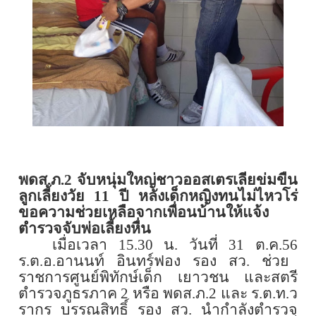
พดส.ภ.
2
จับหนุ่มใหญ่ชาวออสเตรเลียข่มขืน
ลูกเลี้ยงวัย
11
ปี หลังเด็กหญิงทนไม่ไหวโร่
ขอความช่วยเหลือจากเพื่อนบ้านให้แจ้ง
ตำรวจจับพ่อเลี้ยงหื่น
เมื่อเวลา 1
5
.30 น. วันที่ 31 ต.ค.
56
ร.ต.อ.อานนท์ อินทร์ฟอง รอง สว. ช่วย
ราชการศูนย์พิทักษ์เด็ก เยาวชน และสตรี
ตำรวจภูธรภาค
2
หรือ พดส.ภ.
2
และ ร.ต.ท.ว
รากร บรรณสิทธิ์ รอง สว. นำกำลังตำรวจ