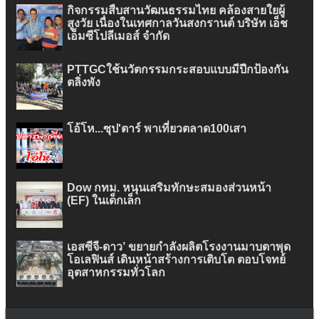
กิจกรรมสืบสานวัฒนธรรมไทย คล้องสายใยผู้
สูงวัย เนื่องในเทศกาลวันสงกรานต์ บริษัท เอ็ช
เอ็มซีโปลีเมอส์ จำกัด
PTTGCใช้นวัตกรรมกระสอบแบบมีปีกป้องกัน
ตลิ่งพัง
โอ้โห...ซุป'ตาร์ พาเที่ยวตลาด100เสา
Dow กทม. หนุนเสริมทักษะสมองส่วนหน้า
(EF) ในเด็กเล็ก
เอสซีจี-ดาว’ ขยายกำลังผลิตโรงงานมาบตาพุด
โอเลฟินส์ เดินหน้าสร้างการเติบโต ตอบโจทย์
อุตสาหกรรมทั่วโลก