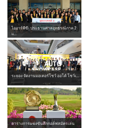
ไออาร์พีซี- ประธานศาลอุทธรณ์ภาค 2
แ...
ระยอง จัดงานมอเตอร์โชว์ ออโต้ โชว์เ...
ตารางการแข่งขันศึกกอล์ฟสมัครเล่น