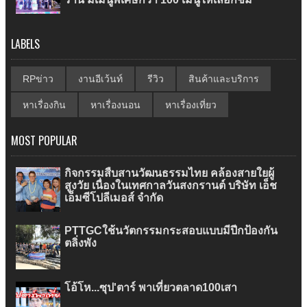
LABELS
RPข่าว
งานอีเว้นท์
รีวิว
สินค้าและบริการ
หาเรื่องกิน
หาเรื่องนอน
หาเรื่องเที่ยว
MOST POPULAR
กิจกรรมสืบสานวัฒนธรรมไทย คล้องสายใยผู้
สูงวัย เนื่องในเทศกาลวันสงกรานต์ บริษัท เอ็ช
เอ็มซีโปลีเมอส์ จำกัด
PTTGCใช้นวัตกรรมกระสอบแบบมีปีกป้องกัน
ตลิ่งพัง
โอ้โห...ซุป'ตาร์ พาเที่ยวตลาด100เสา