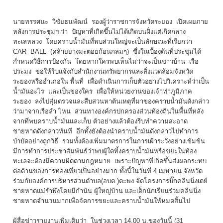
นายทรรศนะ วิชัยธนพัฒน์ รองผู้ว่าราชการจังหวัดระยอง เปิดเผยภาย
หลังการประชุมฯ ว่า ปัญหาที่เกิดขึ้นไม่ได้เกิดบนฝั่งแต่เกิดกลาง
ทะเลหลวง โดยคราบน้ำมันที่พบส่วนใหญ่จะเป็นลักษณะที่เรียกว่า
CAR BALL (
คล้ายยางมะตอยก้อนกลมๆ) ซึ่งในเบื้องต้นที่ประชุมได้
กำหนดวิธีการป้องกัน โดยหากใครพบเห็นไม่ว่าจะเป็นชาวบ้าน เรือ
ประมง ขอให้รีบแจ้งกับสำนักงานทรัพยากรและสิ่งแวดล้อมจังหวัด
ระยองหรืออำเภอใน พื้นที่ เพื่อดำเนินการเก็บตัวอย่างไปวิเคราะห์ว่าเป็น
น้ำมันอะไร และเป็นของใคร เพื่อให้หน่วยงานของเจ้าท่าภูมิภาค
ระยอง ลงไปสุ่มตรวจและสืบสวนหาต้นเหตุที่มาของคราบน้ำมันดังกล่าว
ว่ามาจากเรือลำ ไหน ส่วนทางองค์กรปกครองส่วนท้องถิ่นในพื้นที่หลัง
จากที่พบคราบน้ำมันและเก็บ ตัวอย่างแล้วต้องรีบทำความสะอาด
ชายหาดดังกล่าวทันที อีกทั้งยังต้องนำคราบน้ำมันดังกล่าวไปทำการ
บำบัดอย่างถูกวิธี รวมทั้งต้องเพิ่มมาตรการในการเฝ้าระวังอย่างเข้มข้น
มีการทำการประชาสัมพันธ์ว่าพบผู้ใดทิ้งคราบน้ำมันหรือขยะในท้อง
ทะเลจะต้องมีความผิดตามกฎหมาย เพราะปัญหาที่เกิดขึ้นส่งผลกระทบ
ต่อด้านของการท่องเที่ยวเป็นอย่างมาก ทั้งนี้ในวันที่
4
เมษายน จังหวัด
ร่วมกับองค์การบริหารส่วนตำบล(อบต.)ตะพง จัดโครงการบิ๊กคลีนนิ่งเดย์
ชายหาดแม่รำพึงโดยมีกำนัน ผู้ใหญ่บ้าน และเด็กนักเรียนร่วมคลิ่นนิ่ง
ชายหาดจำนวนมากเพื่อจัดการขยะและคราบน้ำมันให้หมดสิ้นไป
ผู้สื่อข่าวรายงานเพิ่มเติมว่า ในช่วงเวลา
14.00
น.ของวันนี้ (
31