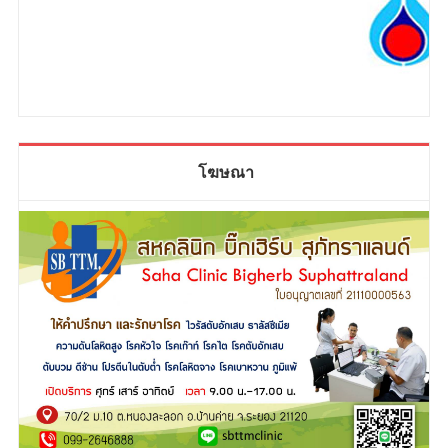
โฆษณา