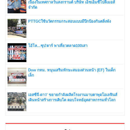
เนื่องในเทศกาลวันสงกรานต์ บริษัท เอ็ชเอ็มซีโปลีเมอส์
จำกัด
PTTGCใช้นวัตกรรมกระสอบแบบมีปีกป้องกันตลิ่งพัง
โอ้โห...ซุป'ตาร์ พาเที่ยวตลาด100เสา
Dow กทม. หนุนเสริมทักษะสมองส่วนหน้า (EF) ในเด็ก
เล็ก
เอสซีจี-ดาว’ ขยายกำลังผลิตโรงงานมาบตาพุดโอเลฟินส์
เดินหน้าสร้างการเติบโต ตอบโจทย์อุตสาหกรรมทั่วโลก