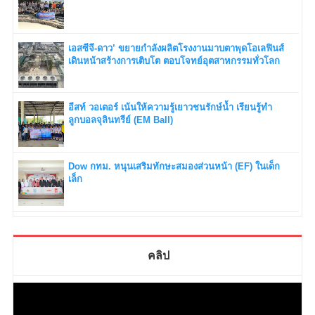
เอสซีจี-ดาว’ ขยายกำลังผลิตโรงงานมาบตาพุดโอเลฟินส์
เดินหน้าสร้างการเติบโต ตอบโจทย์อุตสาหกรรมทั่วโลก
อีสท์ วอเตอร์ เน้นให้ความรู้เยาวชนรักษ์น้ำ เรียนรู้ทำ
ลูกบอลจุลินทรีย์ (EM Ball)
Dow กทม. หนุนเสริมทักษะสมองส่วนหน้า (EF) ในเด็ก
เล็ก
คลิป