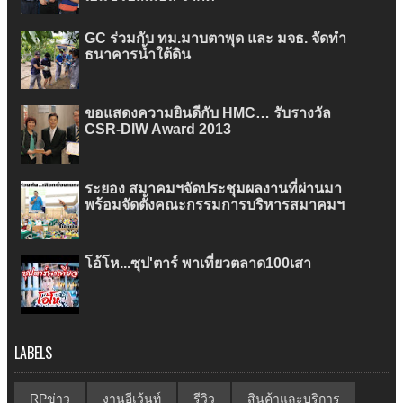
GC ร่วมกับ ทม.มาบตาพุด และ มจธ. จัดทำ
ธนาคารน้ำใต้ดิน
ขอแสดงความยินดีกับ HMC… รับรางวัล
CSR-DIW Award 2013
ระยอง สมาคมฯจัดประชุมผลงานที่ผ่านมา
พร้อมจัดตั้งคณะกรรมการบริหารสมาคมฯ
โอ้โห...ซุป'ตาร์ พาเที่ยวตลาด100เสา
LABELS
RPข่าว
งานอีเว้นท์
รีวิว
สินค้าและบริการ