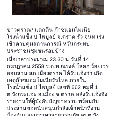
ข่าวตราด//
แตกตื่น ก๊าซแอมโมเนีย
โรงน้ำแข็ง ป.ไพบูลย์ จ.ตราด รั่ว จนท.เร่ง
เข้าควบคุมสถานการณ์ หวั่นกระทบ
ประชาชนชุมชนรอบข้าง
เมื่อเวลาประมาณ
23.30
น.วันที่
14
กรกฎาคม
2558
ร.ต.ท.ณรงค์ โสดก ร้อยเวร
สอบสวน สภ.เมืองตราด ได้รับแจ้งว่า เกิด
เหตุก๊าซแอมโมเนียรั่วไหล ภายใน
โรงน้ำแข็ง ป.ไพบูลย์ เลขที่
662
หมู่ที่
1
ต.วังกระแจะ อ.เมือง จ.ตราด หลังรับแจ้งจึง
รายงานให้ผู้บังคับบัญชาทราบ พร้อมกับ
ประสานขอสนับสนุนกำลังเจ้าหน้าที่งาน
ป้องกันและบรรเทาสาธารณภัย อบต.วัง