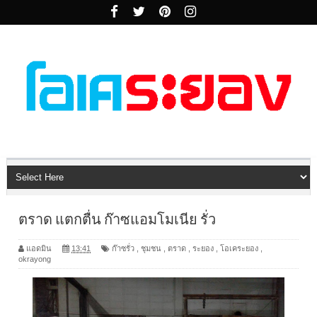
ตราด แตกตื่น ก๊าซแอมโมเนีย รั่ว
แอดมิน
13:41
ก๊าซรั่ว
,
ชุมชน
,
ตราด
,
ระยอง
,
โอเคระยอง
,
okrayong