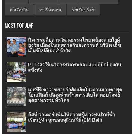
หาเรื่องกิน
หาเรื่องนอน
หาเรื่องเที่ยว
MOST POPULAR
กิจกรรมสืบสานวัฒนธรรมไทย คล้องสายใยผู้
สูงวัย เนื่องในเทศกาลวันสงกรานต์ บริษัท เอ็ช
เอ็มซีโปลีเมอส์ จำกัด
PTTGCใช้นวัตกรรมกระสอบแบบมีปีกป้องกัน
ตลิ่งพัง
เอสซีจี-ดาว’ ขยายกำลังผลิตโรงงานมาบตาพุด
โอเลฟินส์ เดินหน้าสร้างการเติบโต ตอบโจทย์
อุตสาหกรรมทั่วโลก
อีสท์ วอเตอร์ เน้นให้ความรู้เยาวชนรักษ์น้ำ
เรียนรู้ทำ ลูกบอลจุลินทรีย์ (EM Ball)