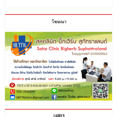
โฆษณา
LABELS