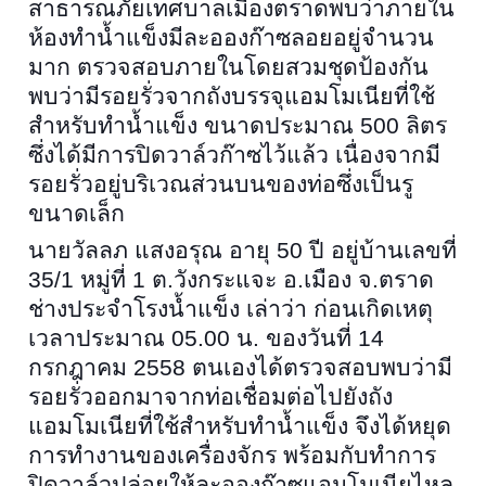
สาธารณภัยเทศบาลเมืองตราดพบว่าภายใน
ห้องทำน้ำแข็งมีละอองก๊าซลอยอยู่จำนวน
มาก ตรวจสอบภายในโดยสวมชุดป้องกัน
พบว่ามีรอยรั่วจากถังบรรจุแอมโมเนียที่ใช้
สำหรับทำน้ำแข็ง ขนาดประมาณ
500
ลิตร
ซึ่งได้มีการปิดวาล์วก๊าซไว้แล้ว เนื่องจากมี
รอยรั่วอยู่บริเวณส่วนบนของท่อซึ่งเป็นรู
ขนาดเล็ก
นายวัลลภ แสงอรุณ อายุ
50
ปี อยู่บ้านเลขที่
35/1
หมู่ที่
1
ต.วังกระแจะ อ.เมือง จ.ตราด
ช่างประจำโรงน้ำแข็ง เล่าว่า ก่อนเกิดเหตุ
เวลาประมาณ
05.00
น. ของวันที่
14
กรกฎาคม
2558
ตนเองได้ตรวจสอบพบว่ามี
รอยรั่วออกมาจากท่อเชื่อมต่อไปยังถัง
แอมโมเนียที่ใช้สำหรับทำน้ำแข็ง จึงได้หยุด
การทำงานของเครื่องจักร พร้อมกับทำการ
ปิดวาล์วปล่อยให้ละอองก๊าซแอมโมเนียไหล