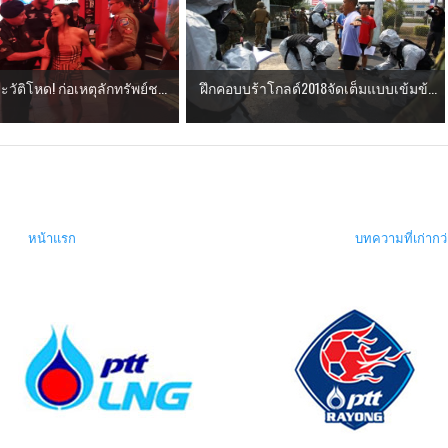
ัติโหด! ก่อเหตุลักทรัพย์ช...
ฝึกคอบบร้าโกลด์2018จัดเต็มแบบเข้มข้...
หน้าแรก
บทความที่เก่ากว