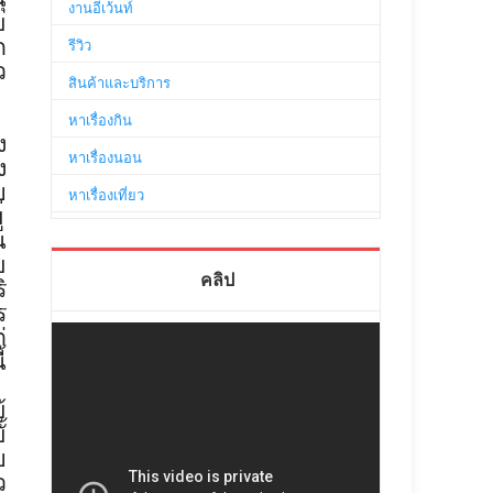
งานอีเว้นท์
ข
ก
รีวิว
ว
สินค้าและบริการ
หาเรื่องกิน
ง
หาเรื่องนอน
ง
บ
หาเรื่องเที่ยว
ู
น
ย
คลิป
ิ
ร
่
้
้
้
บ
ว