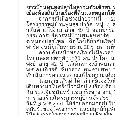
ชาวบ้านหนองปลาไหลรวมตัวเข้าพบ น
เมืองท้องถิ่นโกงเรื่องที่
ดินและหลอกให้ซ
จากกรณีเมื่อช่วงบ่ายวานนี้ (
โครงการหมู่บ้านพูนสุ
ขปาร์ค หมู่ 7
วสันต์ แก้วงาม อายุ 49 ปี ออกมาร้องเร
กรรมการบริหารหมู่บ้านพูนสุ
ขพาร์ค แ
ต.หนองปลาไหล ฉ้อโกงเกี่ยวกับเรื่องที
พาร์ค จนมีผู้เสียหายร่วม
20
รายตามที่
ความคืบหน้าของเรื่องนี้เมื่
อเวล
ไทยและต่
างชาติกว่า
20
คน นำโดย นาย
พงษ์ อายุ 42 ปี ได้เดินทางเข้าพบ
พ.ต.สมเกียรติ ซึมกลาง หน.ชบ.พท.บ
ดำเนินการหาแนวทางแก้
ไขความเดือ
โดยนายวสันต์ ได้กล่าวชี้แจงในที
เดินทางมาในครั
้งนี้ว่ามีอยู่
2
เรื่อง คือ
กับ น.ส.พัธชนินทร์ แจ่มกระจ่าง อายุ
การก่อสร้
างโครงการหมู่บ้านจัดสรร 
วันที่
9
พ.ค.
2551
ให้ย้ายออกมาอยู่บริเว
ดกับรั้
วของโครงการฯ และปลูกบ้านพักอ
ให้หลังจากโครงการก่
อสร้างแล้วเสร็จ