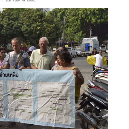
ม
,
โอเคระยอง
,
okrayong