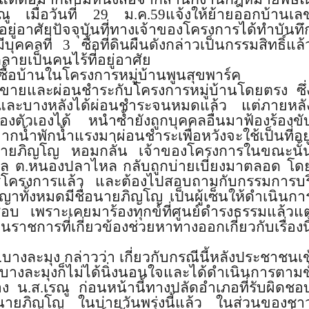
ู เมื่อวันที่
29
ม.ค.
59
แจ้งให้ย้ายออกบ้านเล
ยู่อาศัยปัจจุบันที
่ทางเจ้าของโครงการได้ทำบันทึ
ีบุคคลที่
3
ซื้อที่ดินผืนดังกล่าวเป็
นกรรมสิทธิ์แล้
ลายเป็
นคนไร้ที่อยู่อาศัย
่ซื้อบ้านในโครงการหมู่บ้านพู
นสุขพาร์ค
้อขายและผ่
อนชำระกับโครงการหมู่บ้านโดยตรง ซึ่
ละบางหลังได้ผ่อนชำระจนหมดแล้ว แต่ภายหลั
องตั
วเองได้ หนำซ้ำยังถูกบุคคลอื่นมาฟ้องร้
องขั
ากน้ำพักน้ำแรงมาผ่
อนชำระเพื่อหวังจะใช้เป็นที่อย
งนายภิญโญ หอมกลั่น เจ้าของโครงการในขณะนั้
ล ต.หนองปลาไหล กลับถูกบ่ายเบี่ยงมาตลอด โด
โครงการแล้ว และต้องไปสอบถามกับกรรมการบร
ญาทั้งหมดมี
ชื่อนายภิญโญ เป็นผู้เซ็นให้ดำเนินกา
 เพราะเคยมาร้องทุกข์ที่ศูนย์
ดำรงธรรมแล้วแต
าชการที่เกี่
ยวข้องช่วยหาทางออกเกี่ยวกับเรื
่องนี
งละมุง กล่าวว่า เกี่ยวกับกรณีนี้หลังประชาชนเข
างละมุงก็ไม่ได้นิ่
งนอนใจและได้ดำเนินการตามขั
.ส.เรณู ก่อนหน้านี้ทางปลัดอำเภอที่รั
บผิดชอ
นายภิญโญ ในบ่ายวันพรุ่งนี้แล้ว ในส่วนของชา