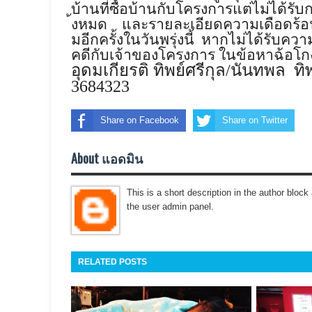
บ้านที่ซื้อบ้านกั
บโครงการแต่ไม่ได้รั
บก
้งหมด และรายละเอียดความเดือดร้
อ
มอีกครั
้งในวันพรุ่งนี้ หากไม่ได้รับค
คดีกับเจ้าของโครงการ ในข้อหาฉ้อโก
อุดมเกียรติ ทิพย์ศรีกุล/นันทพล ทิ
3684323
Share on Facebook
Share on Twitter
About แอดมิน
This is a short description in the author block 
the user admin panel.
RELATED POSTS