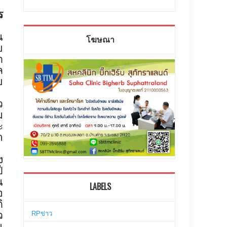
ร
น
โฆษณา
ย
ต
ล
ข
ว
ม
ะ
า
ง
ี
น
LABELS
อ
ิ
ว
RPข่าว
ุ