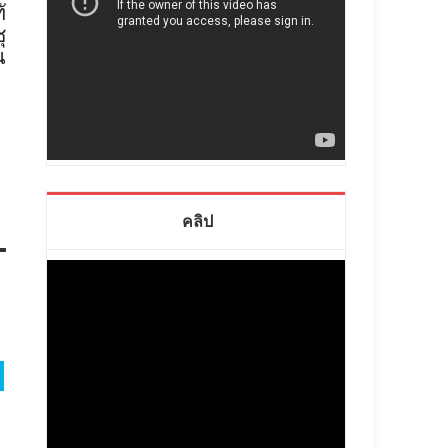
ั
ุ
น
คลิป