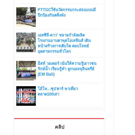
PTTGCใช้นวัตกรรมกระสอบแบบมี
ปีกป้องกันตลิ่งพัง
เอสซีจี-ดาว’ ขยายกำลังผลิต
โรงงานมาบตาพุดโอเลฟินส์ เดิน
หน้าสร้างการเติบโต ตอบโจทย์
อุตสาหกรรมทั่วโลก
อีสท์ วอเตอร์ เน้นให้ความรู้เยาวชน
รักษ์น้ำ เรียนรู้ทำ ลูกบอลจุลินทรีย์
(EM Ball)
โอ้โห...ซุป'ตาร์ พาเที่ยว
ตลาด100เสา
คลิป