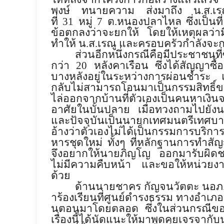
พงษ์ ทนายความ ส่งมาถึง น.ส.เรณ
ที่
31
หมู่
7
ต.หนองปลาไหล ซึ่งเป็นที่อ
ข้อตกลงว่าจะยกให้ โดยให้เหตุผลว่าม
ทำให้ น.ส.เรณู และครอบครัวกำลังจะก
ส่วนอีกหนึ่งกรณีคือมีประชาชนที
กว่า
20
หลังคาเรือน ซึ่งได้สัญญาซื
บางหลังอยู่ในระหว่างการผ่
อนชำระ แ
กลับไม่
สามารถโอนมาเป็นกรรมสิทธิ์ข
ไล่ออกจากบ้านที่ตัวเองเป็
นคนหาเงินจ
อาศัยในบั้นปลาย เมื่อทวงถามไปยั
และปัจจุบันเป็นนายกเทศมนตรี
เทศบา
อ้างว่าตัวเองไม่ได้เป็
นกรรมการบริการ
หารชุดใหม่ ทั้งๆ ที่หลักฐานการทำสัญ
จึงอยากให้นายภิญโญ ออกมารับผิดชอบ
ไม่มีความคืบหน้
า และขอให้หน่วยงานร
ด้วย
ด้านนายชาคร กัญจนวัตตะ นอภ.บา
าร้องเรียนที่ศูนย์ดำรงธรรม ทางอำเภอบ
นตอนมาโดยตลอด ซึ่งในส่วนกรณีของ น
เรื่องนี้ได้นัดแนะให้
มาพูดคุยเจรจากับ