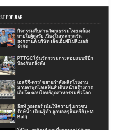
ST POPULAR
กิจกรรมสืบสานวัฒนธรรมไทย คล้อง
สายใยผู้สูงวัย เนื่องในเทศกาลวัน
สงกรานต์ บริษัท เอ็ชเอ็มซีโปลีเมอส์
จำกัด
PTTGCใช้นวัตกรรมกระสอบแบบมีปีก
ป้องกันตลิ่งพัง
เอสซีจี-ดาว’ ขยายกำลังผลิตโรงงาน
มาบตาพุดโอเลฟินส์ เดินหน้าสร้างการ
เติบโต ตอบโจทย์อุตสาหกรรมทั่วโลก
อีสท์ วอเตอร์ เน้นให้ความรู้เยาวชน
รักษ์น้ำ เรียนรู้ทำ ลูกบอลจุลินทรีย์ (EM
Ball)