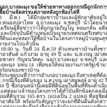
อภ.บางละมุง ขอให้ช่วยหาทางออกกรณีถูกนั
กกา
ื้อบ้านจัดสรรแต่
ภายหลังถูกฟ้องไล่ที่
23
มี.ค.) ได้มีกลุ่มชาวบ้านและผู้พักอาศั
ยอยู่ใ
 ต.หนองปลาไหล อ.บางละมุง จ.ชลบุรี นำโดยนา
ียนผู้สื่อข่าวว่
าได้ถูกนายภิญโญ หอมกลั่น อดี
ละปัจจุบันมีตำแหน่งเป็
นนายกเทศมนตรีเทศบา
่ดิ
นและหลอกให้ซื้อบ้
านในโครงการหมู่บ้านพูนสุ
รายงานไปแล้วนั้น
า
09.00
น. วันที่
24
มี.ค.
59
ตัวแทนชาวบ้านทั้งชา
วสันต์ แก้วงาม อายุ 49 ปี และ น.ส.เรณู เผ่าส
นายชาคร กัญจนวัตตะ นอภ.บางละมุง จ.ชลบุรี แล
างละมุง มทบ.
14
เพื่อขอให้หน่วยงานภาครัฐเข้
าม
ดร้อนของชาวบ้าน
่ประชุมบนที่
ว่าการอำเภอบางละมุง ถึงสาเหตุที่ต้อ
1.
กรณีเรื่องที่ดินของ น.ส.เรณู เผ่าสมพงษ์ อายุ 42 ป
34
ปี ซึ่งก่อนหน้านี้เคยมีที่ดินอยู่
ในพื้นที่ที่จะดำเนิ
แต่ต่อมาเจ้าของโครงการได้ทำบั
นทึกข้อตกลงเมื่
ณที่ดิ
นรวม
165
ตรว. (แบ่งเป็น
2
แปลง) ที่อยู่ชิดต
าศัยให้ พร้อมกับสัญญาว่าจะยกที่ดินผื
นดังกล่า
 แต่ต่อมากลับมีหนังสือจากสำนั
กงานกฎหมายพิษณ