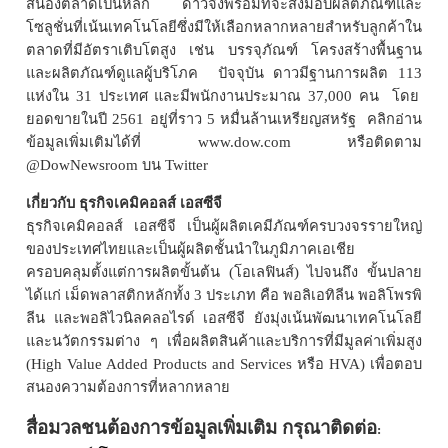
สนองตลาดเป็นหลัก ดาวจึงพร้อมที่จะส่งมอบผลิตภัณฑ์และ
โซลูชั่นที่เน้นเทคโนโลยีซึ่งมีให้เลือกหลากหลายสำหรับลูกค้าใน
ตลาดที่มีอัตราเติบโตสูง เช่น บรรจุภัณฑ์ โครงสร้างพื้นฐาน
และผลิตภัณฑ์ดูแลผู้บริโภค
ปัจจุบัน ดาวมีฐานการผลิต
113
แห่งใน
31
ประเทศ และมีพนักงานประมาณ
37,000
คน
โดย
ยอดขายในปี
2561
อยู่ที่ราว
5
หมื่นล้านเหรียญสหรัฐ
คลิกอ่าน
ข้อมูลเพิ่มเติมได้ที่
www.dow.com
หรือติดตาม
@DowNewsroom
บน
Twitter
เกี่ยวกับ ธุรกิจเคมิคอลส์ เอสซีจี
ธุรกิจเคมิคอลส์ เอสซีจี เป็นผู้ผลิตเคมีภัณฑ์ครบวงจรรายใหญ่
ของประเทศไทยและเป็นผู้ผลิตชั้นนำในภูมิภาคเอเชีย
ครอบคลุมตั้งแต่การผลิตขั้นต้น
(
โอเลฟินส์
)
ไปจนถึง ขั้นปลาย
ได้แก่ เม็ดพลาสติกหลักทั้ง
3
ประเภท คือ พอลิเอทิลีน พอลิโพรพิ
ลีน และพอลิไวนิลคลอไรด์ เอสซีจี ยังมุ่งเน้นพัฒนาเทคโนโลยี
และนวัตกรรมต่าง ๆ เพื่อผลิตสินค้าและบริการที่มีมูลค่าเพิ่มสูง
(High Value Added Products and Services
หรือ
HVA)
เพื่อตอบ
สนองความต้องการที่หลากหลาย
สื่อมวลชนต้องการข้อมูลเพิ่มเติม กรุณาติดต่อ
: