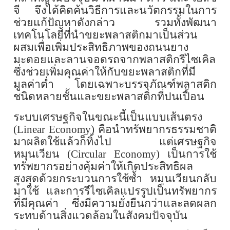
จี จึงได้คิดค้นวิธีการและนวัตกรรมในการ
ช่วยแก้ปัญหาดังกล่าว รวมทั้งพัฒนา
เทคโนโลยีที่นำขยะพลาสติกมาเป็นส่วน
ผสมเพื่อเพิ่มประสิทธิภาพของถนนยาง
มะตอยและลานจอดรถจากพลาสติกรีไซเคิล
ซึ่งช่วยเพิ่มคุณค่าให้กับขยะพลาสติกที่มี
มูลค่าต่ำ โดยเฉพาะบรรจุภัณฑ์พลาสติก
ชนิดหลายชั้นและขยะพลาสติกที่ปนเปื้อน
ระบบเศรษฐกิจในขณะนี้เป็นแบบเส้นตรง
(Linear Economy)
คือนำทรัพยากรธรรมชาติ
มาผลิตใช้แล้วก็ทิ้งไป แต่เศรษฐกิจ
หมุนเวียน
(Circular Economy)
เป็นการใช้
ทรัพยากรอย่างคุ้มค่าให้เกิดประสิทธิผล
สูงสุดด้วยกระบวนการใช้ซ้ำ หมุนเวียนกลับ
มาใช้ และการรีไซเคิลแปรรูปเป็นทรัพยากร
ที่มีคุณค่า ซึ่งมีความยั่งยืนกว่าและลดผลก
ระทบด้านสิ่งแวดล้อมในสังคมปัจจุบัน