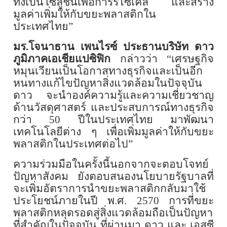
ทั้งเป็นโซลูชั่นเพื่อการรีไซเคิล และสร้าง
มูลค่าเพิ่มให้กับขยะพลาสติกใน
ประเทศไทย
”
มร.โจนาธาน เพนไรซ์ ประธานบริษัท ดาว
ภูมิภาคเอเชียแปซิฟิก
กล่าวว่า “เศรษฐกิจ
หมุนเวียนเป็นโอกาสทางธุรกิจและเป็นอีก
หนทางแก้ไขปัญหาสิ่งแวดล้อมในปัจจุบัน
ดาว จะนำองค์ความรู้และความเชี่ยวชาญ
ด้านวัสดุศาสตร์ และประสบการณ์ทางธุรกิจ
กว่า
50
ปีในประเทศไทย มาพัฒนา
เทคโนโลยีต่าง ๆ เพื่อเพิ่มมูลค่าให้กับขยะ
พลาสติกในประเทศต่อไป
”
ความร่วมมือในครั้งนี้นอกจากจะตอบโจทย์
ปัญหาสังคม ยังตอบสนองนโยบายรัฐบาลที่
จะเพิ่มอัตราการนำขยะพลาสติกกลับมาใช้
ประโยชน์ภายในปี พ
.
ศ
.
2570
การที่ขยะ
พลาสติกหลุดรอดสู่สิ่งแวดล้อมถือเป็นปัญหา
ที่สำคัญในปัจจุบัน ที่ผ่านมา ดาว และ เอสซี