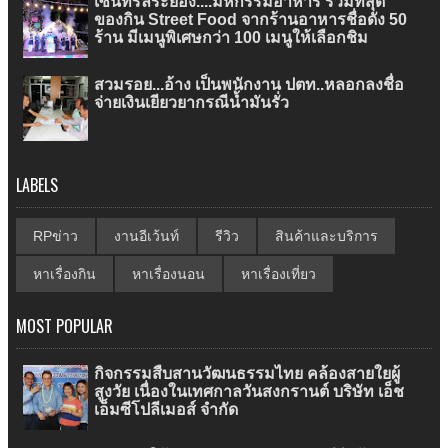
เซ็นทรัลระยอง....มหกรรมอาหาร รวมที่สุด
ของกิน Street Food จากร้านอาหารชื่อดัง 50
ร้าน มีเมนูพิเศษกว่า 100 เมนูให้เลือกชิม
สวมรอย...อ้าง เป็นพนักงาน ปตท..หลอกลงชื่อ
จ่ายเงินเยียวยากรณีน้ำมันรั่ว
LABELS
RPข่าว
งานอีเว้นท์
รีวิว
สินค้าและบริการ
หาเรื่องกิน
หาเรื่องนอน
หาเรื่องเที่ยว
MOST POPULAR
กิจกรรมสืบสานวัฒนธรรมไทย คล้องสายใยผู้
สูงวัย เนื่องในเทศกาลวันสงกรานต์ บริษัท เอ็ช
เอ็มซีโปลีเมอส์ จำกัด