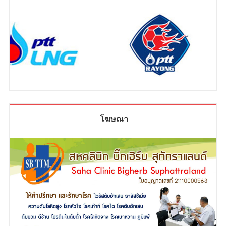
โฆษณา