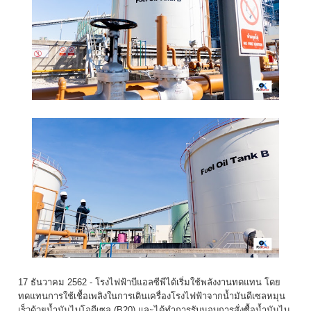
17 ธันวาคม 2562 - โรงไฟฟ้าบีแอลซีพีได้เริ่มใช้
พลังงานทดแทน โดย
ทดแทนการใช้เชื้อเพลิ
งในการเดินเครื่องโรงไฟฟ้าจากน้ำ
มันดีเซลหมุน
เร็วด้วยน้ำมั
นไบโอดีเซล (B20) และได้ทำการรับมอบการสั่งซื้อน้ำ
มันไบ