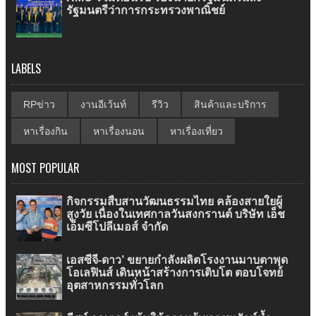
รัฐมนตรีว่าการกระทรวงพาณิชย์
LABELS
RPข่าว
งานอีเว้นท์
รีวิว
สินค้าและบริการ
หาเรื่องกิน
หาเรื่องนอน
หาเรื่องเที่ยว
MOST POPULAR
กิจกรรมสืบสานวัฒนธรรมไทย คล้องสายใยผู้
สูงวัย เนื่องในเทศกาลวันสงกรานต์ บริษัท เอ็ช
เอ็มซีโปลีเมอส์ จำกัด
เอสซีจี-ดาว’ ขยายกำลังผลิตโรงงานมาบตาพุด
โอเลฟินส์ เดินหน้าสร้างการเติบโต ตอบโจทย์
อุตสาหกรรมทั่วโลก