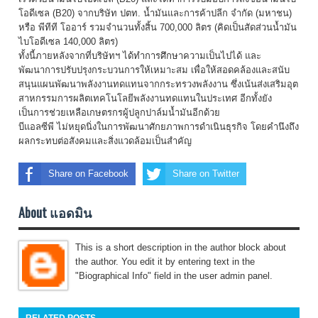
โอดีเซล (B20) จากบริษัท ปตท. น้ำมันและการค้าปลีก จำกัด (มหาชน)
หรือ พีทีที โออาร์ รวมจำนวนทั้งสิ้น 700,000 ลิตร (คิดเป็นสัดส่วนน้ำมัน
ไบโอดีเซล 140,000 ลิตร)
ทั้งนี้ภายหลังจากที่บริษัทฯ ได้ทำการศึกษาความเป็นไปได้ และ
พัฒนาการปรับปรุ
งกระบวนการให้เหมาะสม เพื่อให้สอดคล้องและสนับ
สนุ
นแผนพัฒนาพลั
งงานทดแทนจากกระทรวงพลังงาน ซึ่งเน้นส่งเสริมอุ
ต
สาหกรรมการผลิตเทคโนโลยีพลั
งงานทดแทนในประเทศ อีกทั้งยัง
เป็นการช่วยเหลื
อเกษตรกรผู้ปลูกปาล์มน้ำมันอี
กด้วย
บีแอลซีพี ไม่หยุดนิ่งในการพัฒนาศั
กยภาพการดำเนินธุรกิจ โดยคำนึงถึง
ผลกระทบต่อสั
งคมและสิ่งแวดล้อมเป็นสำคัญ
Share on Facebook
Share on Twitter
About แอดมิน
This is a short description in the author block about
the author. You edit it by entering text in the
"Biographical Info" field in the user admin panel.