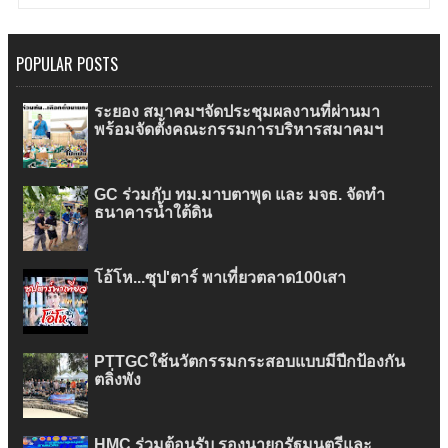
POPULAR POSTS
ระยอง สมาคมฯจัดประชุมผลงานที่ผ่านมา
พร้อมจัดตั้งคณะกรรมการบริหารสมาคมฯ
GC ร่วมกับ ทม.มาบตาพุด และ มจธ. จัดทำ
ธนาคารน้ำใต้ดิน
โอ้โห...ซุป'ตาร์ พาเที่ยวตลาด100เสา
PTTGCใช้นวัตกรรมกระสอบแบบมีปีกป้องกัน
ตลิ่งพัง
HMC ร่วมต้อนรับ รองนายกรัฐมนตรีและ