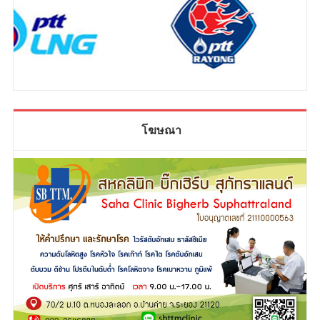
โฆษณา