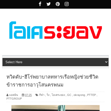
หวิดดับ-ฮีโร่พยาบาลทหารเรือหญิงช่วยชีวิต
ข้าราชการอาวุโสนครพนม
แอดมิน
07:25
กีฬา
,
วิ่ง
,
โอเคระยอง
,
GC
,
okrayong
,
PTTEP
,
PTTGROUP