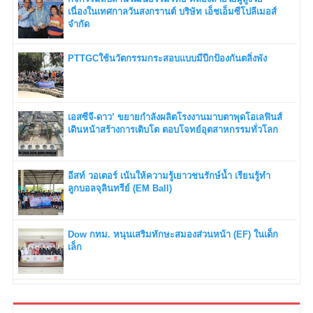
เนื่องในเทศกาลวันสงกรานต์ บริษัท เอ็ชเอ็มซีโปลีเมอส์
จำกัด
PTTGCใช้นวัตกรรมกระสอบแบบมีปีกป้องกันตลิ่งพัง
เอสซีจี-ดาว’ ขยายกำลังผลิตโรงงานมาบตาพุดโอเลฟินส์
เดินหน้าสร้างการเติบโต ตอบโจทย์อุตสาหกรรมทั่วโลก
อีสท์ วอเตอร์ เน้นให้ความรู้เยาวชนรักษ์น้ำ เรียนรู้ทำ
ลูกบอลจุลินทรีย์ (EM Ball)
Dow กทม. หนุนเสริมทักษะสมองส่วนหน้า (EF) ในเด็ก
เล็ก