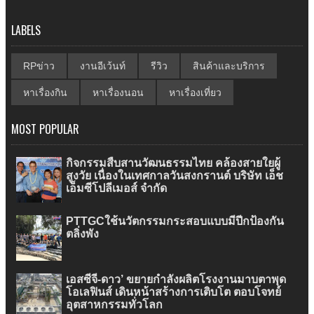
LABELS
RPข่าว
งานอีเว้นท์
รีวิว
สินค้าและบริการ
หาเรื่องกิน
หาเรื่องนอน
หาเรื่องเที่ยว
MOST POPULAR
กิจกรรมสืบสานวัฒนธรรมไทย คล้องสายใยผู้
สูงวัย เนื่องในเทศกาลวันสงกรานต์ บริษัท เอ็ช
เอ็มซีโปลีเมอส์ จำกัด
PTTGCใช้นวัตกรรมกระสอบแบบมีปีกป้องกัน
ตลิ่งพัง
เอสซีจี-ดาว’ ขยายกำลังผลิตโรงงานมาบตาพุด
โอเลฟินส์ เดินหน้าสร้างการเติบโต ตอบโจทย์
อุตสาหกรรมทั่วโลก