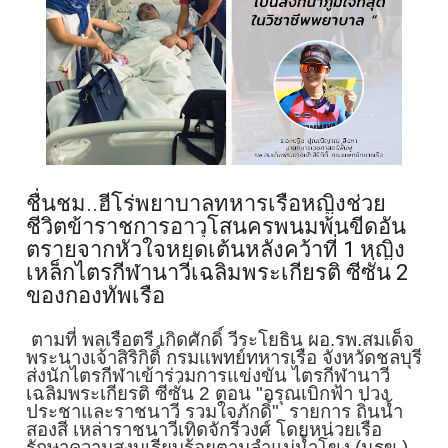
ชื่นชม..ฮีโร่พยาบาลท
หารเรือหญิงช่วย
ชีวิต
ข้าราชการอาวุโสนครพน
มพ้นขีดอัน
ตรายจากหัวใจหยุดเต้น
หลังคว้าที่ 1 หญิง
เหล็กไตรกีฬานาวี
เฉลิมพระเกียรติ ซีซั่น 2
ของกองทัพเรือ
ตามที่ พลเรือตรี เกิดศักดิ์ วีระโยธิน ผอ.รพ.สมเด็จ
พระนางเจ้าสิริกิติ์
กรมแพทย์ทหารเรือ จังหวัดชลบุรี
ส่งนักไตรกีฬาเข้าร่วมการแข่งขั
น ไตรกีฬานาวี
เฉลิมพระเกียรติ ซีซั่น 2 ตอน "อรุณเบิกฟ้า ปวง
ประชาและราชนาวี รวมใจภักดิ์" รายการ ถิ่นน้ำ
สองสี เหล่าราชนาวีเทิดจักรีวงศ์ โดยหน่วยเรือ
รักษาความสงบเรี
ยบร้อยตามลำแม่น้ำโขง (นรข.)