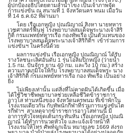
ผู้ปกป้องอธิปไตยตามลำน้ำโขง เป็นเจ้าภาพจัด
การแข่งขัน ณ สนามที่ 1 จังหวัดนคร พนม เมื่อวัน
ที่ 14 ธ.ค.62 ที่ผ่านมา
โดย เรือเอกหญิง ปุณณิญาณ์ สิงหา นายทหาร
เวชศาสตร์ฟื้นฟู โรงพยาบาลสมเด็จพระนางเจ้าสิริ
กิติ์ กรมแพทย์ทหารเรือ กองทัพเรือ เป็นตัวแทนของ
โรงพยาบาลสมเด็จพระนางเจ้าสิริ
กิติ์ฯ เข้าร่วมการ
แข่งขันฯ ในครั้งนี้ด้วย
ผลการแข่งขัน เรือเอกหญิง ปุณณิญาณ์ ได้รับ
รางวัลชนะเลิศอันดับ 1 รุ่นโอลิมปิกหญิง (ว่ายน้ำ
1.5 กม. ปั่นจักร ยาน 40 กม. และวิ่ง 10 กม.) สร้าง
ความภาคภูมิใจให้กับ โรงพยาบาลสมเด็จพระ นาง
เจ้าสิริกิติ์ กรมแพทย์ทหารเรือ กอง ทัพเรือ เป็นอย่าง
ยิ่ง
ไม่เพียงเท่านั้น แต่สิ่งที่ไม่คาดฝันได้เกิดขึ้น เมื่อ
ได้ใช้วิชาชีพพยาบาลช่
วยเหลือชีวิตข้าราชการ
อาวุโส ท่านหนึ่งของ จังหวัดนครพนม ที่เข้าพักใน
โรงแรมเดียวกัน กับทัพนักกีฬาที่ร่วมการแข่งขั
นไต
รกีฬาฯ สาเหตุจากข้าราชการอาวุโสท่านนี้
มี
อาการหัวใจหยุดเต้นกระทันหัน เรือเอกหญิง ปุณณิ
ญาณ์ ได้ทำการนวดหัวใจ และแจ้งเจ้าหน้าที่
โรงแรมให้โทร ศัพท์ฉุกเฉิน หมายเลข 1669 ส่งรถ
พยา บาล นำผู้ป่วยส่งโรงพยาบาลได้อย่
างปลอดภัย