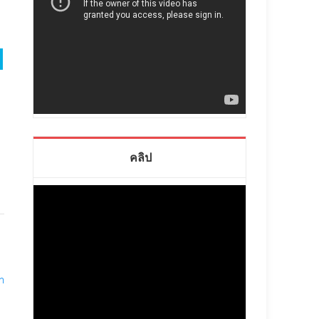
คลิป
่า