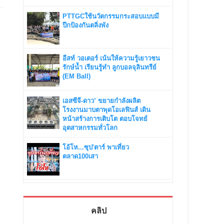
PTTGCใช้นวัตกรรมกระสอบแบบมี
ปีกป้องกันตลิ่งพัง
อีสท์ วอเตอร์ เน้นให้ความรู้เยาวชน
รักษ์น้ำ เรียนรู้ทำ ลูกบอลจุลินทรีย์
(EM Ball)
เอสซีจี-ดาว’ ขยายกำลังผลิต
โรงงานมาบตาพุดโอเลฟินส์ เดิน
หน้าสร้างการเติบโต ตอบโจทย์
อุตสาหกรรมทั่วโลก
โอ้โห...ซุป'ตาร์ พาเที่ยว
ตลาด100เสา
คลิป