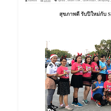
แอดมิน
19:00
ชุมชน
,
เต้นท้าโรค
,
โอเคระยอง
,
okrayong
สุขภาพดี รับปีใหม่กับ
S