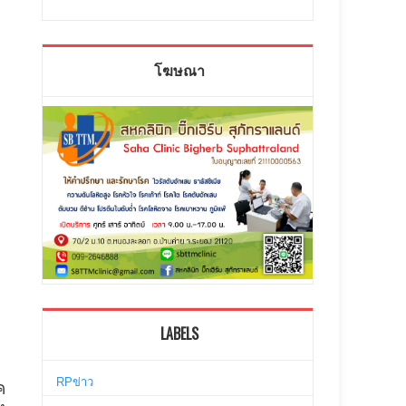
โฆษณา
LABELS
RPข่าว
ค