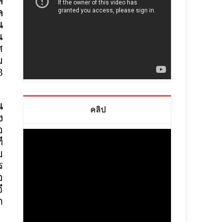
ล
ล
น
น
ศ
ม
3
น
คลิป
ง
อ
ี
บ
ร
อ
ี
ก