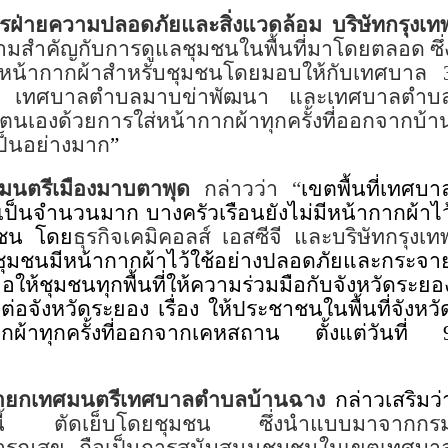
การฝ่ายความปลอดภัยและสิ่งแวดล้อม บริษัทกรุงเท
ความสำคัญกับการดูแลชุมชนในพื้นที่มาโดยตลอด ซึ่
จัดทำหน้ากากผ้าสำหรับชุมชนโดยมอบให้กับเทศบาล
ุด เทศบาลตำบลมาบข่าพัฒนา และเทศบาลตำบ
ลตนเองด้วยการใส่หน้ากากผ้าทุกครั้งที่ออกจากบ้า
เป็นอย่างมาก
”
มนตรีเมืองมาบตาพุด
กล่าวว่า
“
เขตพื้นที่เทศบา
ป็นจำนวนมาก บางครัวเรือนยังไม่มีหน้ากากผ้าไว
มชน โดย
ธุรกิจเคมิคอลส์ เอสซีจี และบริษัทกรุงเท
ห้ชุมชนมีหน้ากากผ้าไว้ใช้อย่างปลอดภัยและกระจา
ให้ชุมชนทุกพื้นที่ให้ความร่วมมือกับจังหวัดระยอ
งหวัดระยอง เรื่อง ให้ประชาชนในพื้นที่จังหวั
ผ้าทุกครั้งที่ออกจากเคหสถาน ตั้งแต่วันที่
 นายกเทศมนตรีเทศบาลตำบลบ้านฉาง
กล่าวเสริมว่
รั้งนี้ ตัดเย็บโดยชุมชน ซึ่งนำแบบมาจาก
กร