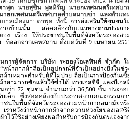
วิด
-
19
ให้กับชุมชนในพี้นที่ จ
.
ระยอง โดย
มี
นายถวิ
ตาพุด นายสุชิน พูลหิรัญ นายกเทศมนตรีเทศบา
 นายกเทศมนตรีเทศบาลตำบลมาบข่า
และตัวแท
บาลเมืองมาบตาพุด ทั้งนี้
การส่งเสริมให้ชุมชนใ
ที่ออกจากบ้านนั้น สอดคล้องกับแนวทางตามประกา
อง เรื่อง ให้ประชาชนในพื้นที่จังหวัดระยองสว
ง
ที่ออกจากเคหสถาน ตั้งแต่วันที่
9
เมษายน
256
มการผู้จัดการ บริษัท ระยองโอเลฟินส์ จำกัด ใ
“
หน้ากากผ้าถือเป็นอุปกรณ์ที่จำเป็นอย่างยิ่งในช่ว
กผ้าเหมาะสำหรับผู้ที่ไม่ป่วย ถือเป็นการป้องกันเชื้
ผ้าสามารถซักแล้วใช้ซ้ำได้ ทางเอสซีจี และบีเอสท
มชนกว่า
72
ชุมชน จำนวนกว่า
36,500
ชิ้น ประกอ
รับเด็ก
ซึ่งสอดคล้องกับ
ประกาศจากคณะกรรมกา
ะชาชนในพื้นที่จังหวัดระยองสวมหน้ากากอนามัยหรื
เราหวังว่าหน้ากากผ้าจากความห่วงใยของเอสซีจ
ผ้าไว้ใช้อย่างเพียงพอสำหรับการป้องกันตนเองจา