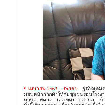
9
เมษายน
2563
–
ระยอง
– ธุรกิจเคมิค
มอบหน้ากากผ้าให้กับชุมชนรอบโร
มาบข่าพัฒนา และเทศบาลตำบล
บ