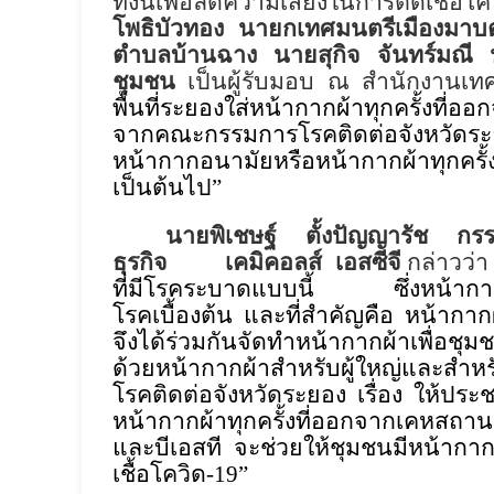
ทั้งนี้เพื่อลดความเสี่ยงในการติดเชื้อโค
โพธิบัวทอง นายกเทศมนตรีเมืองมาบ
ตำบลบ้านฉาง นายสุกิจ จันทร์มณี
ชุมชน
เป็นผู้รับมอบ ณ สำนักงานเทศ
พื้นที่ระยองใส่หน้ากากผ้าทุกครั้ง
จากคณะกรรมการโรคติดต่อจังหวัดระย
หน้ากากอนามัยหรือหน้ากากผ้าทุกครั้
เป็นต้นไป
”
นายพิเชษฐ์ ตั้งปัญญารัช
กรร
ธุรกิจ
เคมิคอลส์
เอสซีจี
กล่าวว่า
ที่มีโรคระบาดแบบนี้
ซึ่งหน้ากา
โรคเบื้องต้น และที่สำคัญคือ หน้ากาก
จึงได้ร่วมกันจัดทำหน้ากากผ้าเพื่อชุ
ด้วยหน้ากากผ้าสำหรับผู้ใหญ่และสำห
โรคติดต่อจังหวัดระยอง เรื่อง ให้ปร
หน้ากากผ้าทุกครั้งที่ออกจากเคหสถาน
และบีเอสที จะช่วยให้ชุมชนมีหน้ากาก
เชื้อโควิด
-
19
”