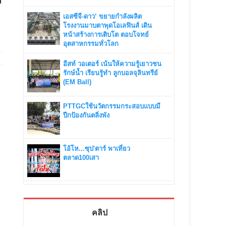
เอสซีจี-ดาว’ ขยายกำลังผลิต
โรงงานมาบตาพุดโอเลฟินส์ เดิน
หน้าสร้างการเติบโต ตอบโจทย์
อุตสาหกรรมทั่วโลก
อีสท์ วอเตอร์ เน้นให้ความรู้เยาวชน
รักษ์น้ำ เรียนรู้ทำ ลูกบอลจุลินทรีย์
(EM Ball)
PTTGCใช้นวัตกรรมกระสอบแบบมี
ปีกป้องกันตลิ่งพัง
โอ้โห...ซุป'ตาร์ พาเที่ยว
ตลาด100เสา
คลิป