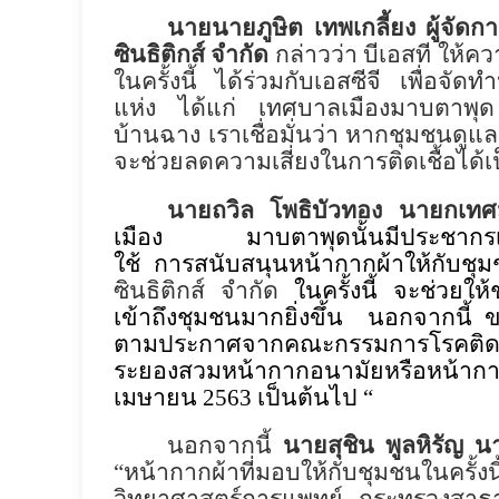
นายนายภูษิต เทพเกลี้ยง
ผู้จัด
ซินธิติกส์ จำกัด
กล่าวว่า บีเอสที ให้
ในครั้งนี้ ได้ร่วมกับเอสซีจี เพื่อ
แห่ง ได้แก่
เทศบาลเมืองมาบตาพ
บ้านฉาง เราเชื่อมั่นว่า หากชุมชนดูแ
จะช่วยลดความเสี่ยงในการติดเชื้อได้
นายถวิล
โพธิบัวทอง นายกเทศ
เมือง
มาบตาพุดนั้นมีประชากรเ
ใช้ การสนับสนุนหน้ากากผ้าให้กับชุ
ซินธิติกส์ จำกัด
ในครั้งนี้ จะช่วยใ
เข้าถึงชุมชนมากยิ่งขึ้น
นอกจากนี้ ขอ
ตามประกาศจากคณะกรรมการโรคติดต่อจั
ระยองสวมหน้ากากอนามัยหรือหน้ากาก
เมษายน
2563
เป็นต้นไป “
นอกจากนี้
นายสุชิน พูลหิรัญ
“
หน้ากากผ้าที่มอบให้กับชุมชนในค