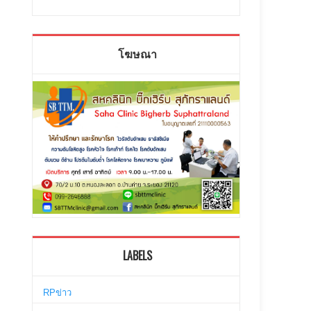
โฆษณา
LABELS
RPข่าว