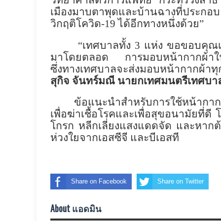
วิทยาศาสตร์การแพทย์ กระทรวงสา
เมืองมาบตาพุดและบ้านฉางที่ประกอบอ
วิกฤติโควิด
-
19
ได้อีกทางหนึ่งด้วย
”
“
เทศบาลทั้ง
3
แห่ง ขอขอบคุณเอส
มาโดยตลอด
การมอบหน้ากากผ้าในคร
ซึ่งทางเทศบาลจะส่งมอบหน้ากากผ้าทุกช
สุกิจ จันทร์มณี นายกเทศมนตรีเทศบ
ข้อแนะนำสำหรับการใช้หน้ากากผ
เพื่อฆ่าเชื้อโรคและเพื่อสุขอนามัยที่ดี
โกรก หลีกเลี่ยงแสงแดดจัด และหากต้
ห่วงใยจากเอสซีจี และบีเอสที
Share on Facebook
Share on Twitter
About แอดมิน