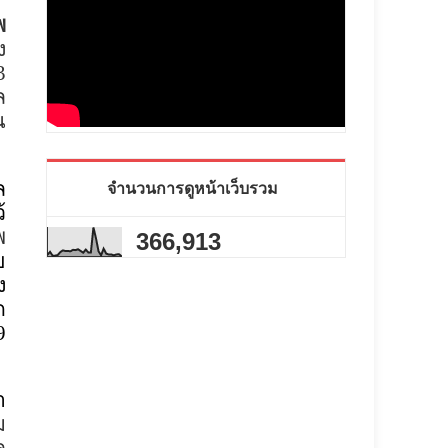
พ
ง
3
ล
น
จำนวนการดูหน้าเว็บรวม
ล
้
พ
366,913
ย
ง
ด
9
า
ม