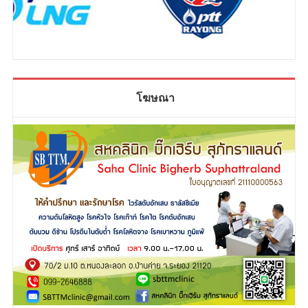
โฆษณา