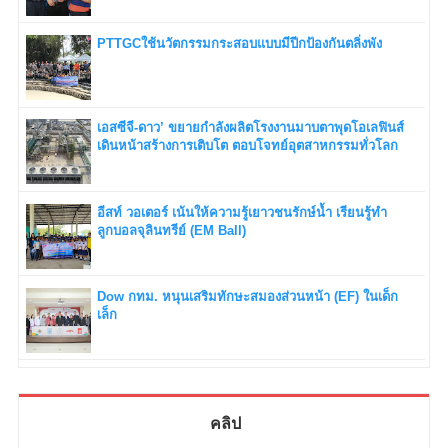
PTTGCใช้นวัตกรรมกระสอบแบบมีปีกป้องกันตลิ่งพัง
เอสซีจี-ดาว’ ขยายกำลังผลิตโรงงานมาบตาพุดโอเลฟินส์
เดินหน้าสร้างการเติบโต ตอบโจทย์อุตสาหกรรมทั่วโลก
อีสท์ วอเตอร์ เน้นให้ความรู้เยาวชนรักษ์น้ำ เรียนรู้ทำ
ลูกบอลจุลินทรีย์ (EM Ball)
Dow กทม. หนุนเสริมทักษะสมองส่วนหน้า (EF) ในเด็ก
เล็ก
คลิป