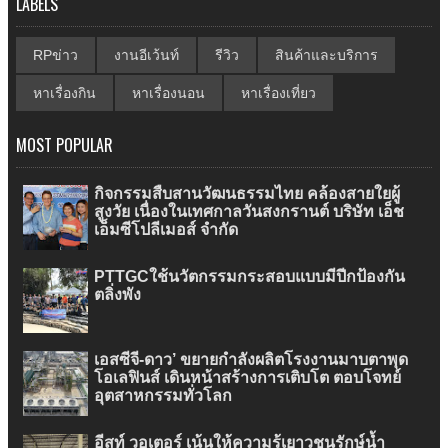
LABELS
RPข่าว
งานอีเว้นท์
รีวิว
สินค้าและบริการ
หาเรื่องกิน
หาเรื่องนอน
หาเรื่องเที่ยว
MOST POPULAR
กิจกรรมสืบสานวัฒนธรรมไทย คล้องสายใยผู้
สูงวัย เนื่องในเทศกาลวันสงกรานต์ บริษัท เอ็ช
เอ็มซีโปลีเมอส์ จำกัด
PTTGCใช้นวัตกรรมกระสอบแบบมีปีกป้องกัน
ตลิ่งพัง
เอสซีจี-ดาว’ ขยายกำลังผลิตโรงงานมาบตาพุด
โอเลฟินส์ เดินหน้าสร้างการเติบโต ตอบโจทย์
อุตสาหกรรมทั่วโลก
อีสท์ วอเตอร์ เน้นให้ความรู้เยาวชนรักษ์น้ำ