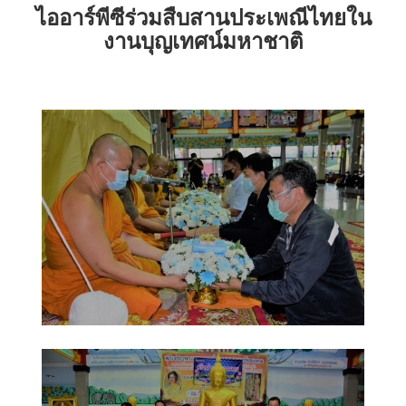
ไออาร์พีซีร่วมสืบสานประเพณีไทยใน
งานบุญเทศน์มหาชาติ