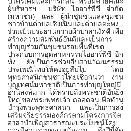
ปิโตรเคมีและการกลั่น พร้อมด้วยคณะ
ผู้บริหารฯ
บริษัท ไออาร์พีซี จำกัด
(มหาชน) และ ผู้นำชุมชนและชุมชน
ชาวบ้านตำบลเชิงเนินและตำบลตะพง
ร่วมเป็นประธานถวายผ้าป่าสามัคคี เพื่อ
สร้างความสัมพันธ์อันดีและเป็นการ
ทำบุญร่วมกันชุมชนรอบพื้นที่เขต
ประกอบการอุตสาหกรรมไออาร์พีซี อีก
ทั้ง ยังเป็นการช่วยสืบสานวัฒนธรรม
ประเพณีไทยให้คงอยู่สืบไป โดย
พุทธศาสนิกชนชาวไทยเชื่อกันว่า งาน
บุญเทศน์มหาชาติเป็นการทำบุญใหญ่มี
อานิสงส์มาก ได้ทราบถึงพระชาติอันยิ่ง
ใหญ่ของพระพุทธเจ้า ตลอดจนเพื่อทำนุ
บำรุงพระพุทธศาสนา
และเป็นการส่ง
เสริมจริยธรรมองค์กรตามโครงการจิต
อาสาบำเพ็ญสาธารณะประโยชน์โดย
การมีส่วนร่วมของพนักงาน ซึ่งปีนี้จัด