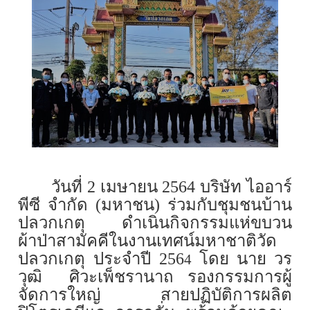
วันที่ 2 เมษายน 256
4
บริษัท ไออาร์
พีซี จำกัด (มหาชน) ร่วมกับชุมชนบ้าน
ปลวกเกตุ ดำเนินกิจกรรมแห่ขบวน
ผ้าป่าสามัคคีในงานเทศน์มหาชาติวัด
ปลวกเกตุ ประจำปี 256
โดย
นาย
วร
4
วุฒิ
ศิวะเพ็ชรานาถ รองกรรมการผู้
จัดการใหญ่ สายปฏิบัติการผลิต