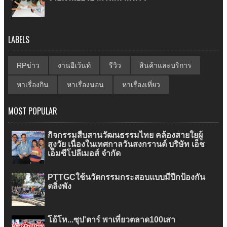
LABELS
RPข่าว
งานอีเว้นท์
รีวิว
สินค้าและบริการ
หาเรื่องกิน
หาเรื่องนอน
หาเรื่องเที่ยว
MOST POPULAR
กิจกรรมสืบสานวัฒนธรรมไทย คล้องสายใยผู้
สูงวัย เนื่องในเทศกาลวันสงกรานต์ บริษัท เอ็ช
เอ็มซีโปลีเมอส์ จำกัด
PTTGCใช้นวัตกรรมกระสอบแบบมีปีกป้องกัน
ตลิ่งพัง
โอ้โห...ซุป'ตาร์ พาเที่ยวตลาด100เสา