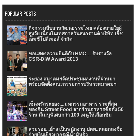
POPULAR POSTS
กิจกรรมสืบสานวัฒนธรรมไทย คล้องสายใยผู้
สูงวัย เนื่องในเทศกาลวันสงกรานต์ บริษัท เอ็ช
เอ็มซีโปลีเมอส์ จำกัด
ขอแสดงความยินดีกับ HMC… รับรางวัล
CSR-DIW Award 2013
ระยอง สมาคมฯจัดประชุมผลงานที่ผ่านมา
พร้อมจัดตั้งคณะกรรมการบริหารสมาคมฯ
เซ็นทรัลระยอง....มหกรรมอาหาร รวมที่สุด
ของกิน Street Food จากร้านอาหารชื่อดัง 50
ร้าน มีเมนูพิเศษกว่า 100 เมนูให้เลือกชิม
สวมรอย...อ้าง เป็นพนักงาน ปตท..หลอกลงชื่อ
จ่ายเงินเยียวยากรณีน้ำมันรั่ว