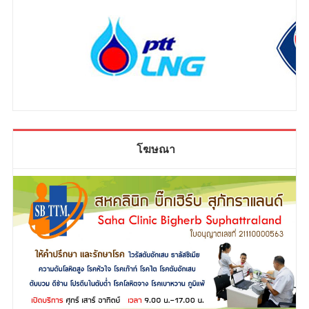
โฆษณา