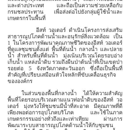
และต่างประเทศ และถือเป็นความช่วยเหลือกับ
กรมชลประทาน เพื่อส่งต่อไปยังกลุ่มผู้ใช้น้ำและ
เกษตรกรในพื้นที่
อีสท์ วอเตอร์ ดำเนินโครงการส่งเสริม
สาธารณูปโภคด้านน้ำและอนุรักษ์สิ่งแวดล้อม เป็น
1
ในโครงการพัฒนาคุณภาพชีวิตของอีสท์ วอเตอร์
ที่ดูแลชุมชนตั้งแต่ พื้นที่ต้นน้ำ กลางน้ำ และปลาย
น้ำ สำหรับพื้นที่ต้นน้ำ
มุ่งเน้นบริเวณโดยรอบอ่าง
เก็บน้ำ แหล่งน้ำดิบ รวมถึงผืนป่าต้นน้ำที่เป็นเขตป่า
รอยต่อ
5
จังหวัดภาคตะวันออก ซึ่งถือเป็นพื้นที่
สำคัญที่เปรียบเสมือนหัวใจหลักที่ขับเคลื่อนธุรกิจ
ขององค์กร
ในส่วนของพื้นที่กลางน้ำ ได้ให้ความสำคัญ
พื้นที่โดยรอบบริเวณตามแนวท่อน้ำดิบของอีสท์ วอ
เตอร์ มุ่งหวังให้ชุมชนมีน้ำที่สะอาด มีคุณภาพที่ดี
เพียงพอต่อการอุปโภคบริโภค และใช้ในภาค
เกษตรกรรมอย่างทั่วถึงและเท่าเทียม ผ่านการ
พัฒนาระบบสาธารณูปโภคด้านน้ำให้กับชุมชน