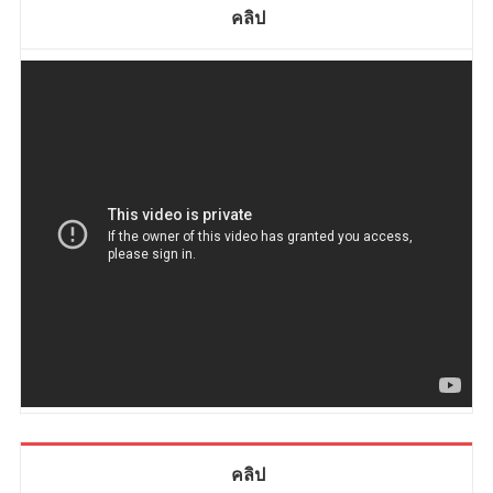
คลิป
คลิป