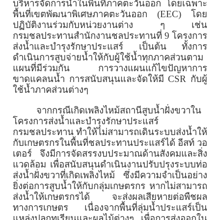
บริหารจัดการน้ำในพื้นที่ภาคตะวันออก โดยเฉพาะ
พื้นที่เขตพัฒนาพิเศษภาคตะวันออก (
EEC)
โดย
ปฏิบัติงานร่วมกับหน่วยงานต่าง ๆ เช่น
กรมชลประทานสำนักงานชลประทานที่
9
โครงการ
ส่งน้ำและบำรุงรักษาประแสร์ เป็นต้น ทั้งการ
ดำเนินการสูบจ่ายน้ำให้กับผู้ใช้น้ำทุกภาคส่วนตาม
แผนที่มีร่วมกัน การวางแผนแก้ไขปัญหาการ
ขาดแคลนน้ำ การสนับสนุนและจัดให้มี
CSR
กับผู้
ใช้น้ำภาคส่วนต่างๆ
จากกรณีเกิดเพลิงไหม้สถานีสูบน้ำฝั่งขวาใน
โครงการส่งน้ำและบำรุงรักษาประแสร์
กรมชลประทาน ทำให้ไม่สามารถเดินระบบส่งน้ำให้
กับเกษตรกรในพื้นที่ชลประทานประแสร์ได้ อีสท์ วอ
เตอร์ จึงมีการจัดสรรงบประมาณด้านสังคมและสิ่ง
แวดล้อม เพื่อสนับสนุนดำเนินงานปรับปรุงระบบท่อ
ส่งน้ำฝั่งขวาที่เกิดเพลิงไหม้ ซึ่งมีความจำเป็นอย่าง
ยิ่งต่อการสูบน้ำให้กับกลุ่มเกษตรกร หากไม่สามารถ
ส่งน้ำให้เกษตรกรได้ จะส่งผลเสียหายต่อพืชผล
ทางการเกษตร เนื่องจากพื้นที่ลุ่มน้ำประแสร์เป็น
แหล่งปลูกทุเรียนและผลไม้ต่างๆ เพื่อการส่งออกใน