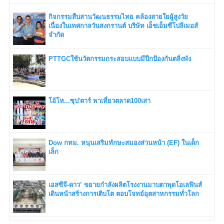
กิจกรรมสืบสานวัฒนธรรมไทย คล้องสายใยผู้สูงวัย
เนื่องในเทศกาลวันสงกรานต์ บริษัท เอ็ชเอ็มซีโปลีเมอส์
จำกัด
PTTGCใช้นวัตกรรมกระสอบแบบมีปีกป้องกันตลิ่งพัง
โอ้โห...ซุป'ตาร์ พาเที่ยวตลาด100เสา
Dow กทม. หนุนเสริมทักษะสมองส่วนหน้า (EF) ในเด็ก
เล็ก
เอสซีจี-ดาว’ ขยายกำลังผลิตโรงงานมาบตาพุดโอเลฟินส์
เดินหน้าสร้างการเติบโต ตอบโจทย์อุตสาหกรรมทั่วโลก