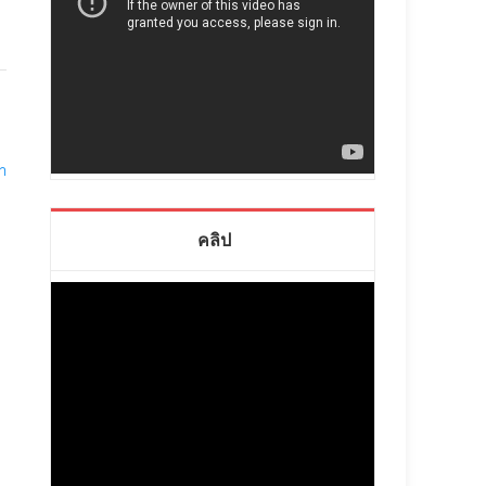
่า
คลิป