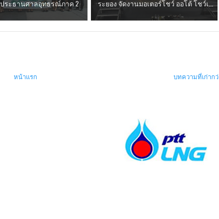
ี- ประธานศาลอุทธรณ์ภาค 2
ระยอง จัดงานมอเตอร์โชว์ ออโต้ โชว์เ...
หน้าแรก
บทความที่เก่ากว