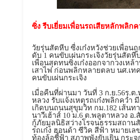
ซิ่ง รีบเยี่ยมเพื่อนรถเสียหลักพลิ
วัยรุ่นสัตหีบ ซื่งเก๋งหวังช่วยเพื
ดับ
1
คนขับเผ่นกระเจิงวัยรุ่นสัตหี
เพื่อนสุดทนซิ่งเก๋งออกจากวงเหล้าห
เสาไฟ ก่อนพลิกหลายตลบ นศ.เทคน
คนขับเผ่นกระเจิง
เมื่อคืนที่ผ่านมา วันที่
3
ก.ย.
56
ร.ต.
หลวง รับแจ้งเหตุรถเก๋งพลิกคว่ำ มี
เกิดบนถนนสุขุมวิท กม.
182
เส้นทา
นาวีเฮ้าส์
10
ม.
6
ต.พลูตาหลวง อ.สัต
กู้ภัยมูลนิธิสว่างโรจนธรรมสถาน
รถเก๋ง ฮอนด้า ซีวิค สีฟ้า หมายเ
ท้องล้อชี้ฟ้า สภาพพังยับเยิน ก