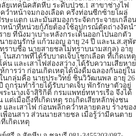
าลัยเทคนิคสัตหีบ ระดับปวช.
1
สาขาช่างไฟ
าพคว่ำหน้าจมกองเลือด ครึ่งท่อนซีกซ้ายโผล่
ีรษะแตก และมันสมองกระจัดกระจายเกลื่อ
าหน้าที่หน่วยกู้ภัยต้องใช้อุปกรณ์ตัดถ่างงัดน
ราย ที่นั่งมาเบาะหลังกระเด็นออกไปนอกตัว
 นายอนุรักษ์ แก้วมอญ อายุ 24 ปี และน.ส.สุพั
ขับทราบชื่อ นายสายชลไม่ทราบนามสกุล) อายุ
 ในสภาพที่ได้รับบาดเจ็บโชกเลือด ที่เกิดเหตุ
กโค่น และเสาไฟส่องสว่าง ได้รับความเสียหาย
้การว่า ก่อนเกิดเหตุได้นั่งดื่มฉลองกันอยู่ใน
ในกลุ่มคือ นายประวิทย์ ชินวิวัฒนพล อายุ 26
 ถูกรุมทำร้ายได้รับบาดเจ็บ พักรักษาตัวอยู่
ะนางเจ้าสิริกิติ์ กรมแพทย์ทหารเรือ จึงได้
ต่เมื่อถึงที่เกิดเหตุ รถเกิดเสียหลักพุ่งชน
ง และเสาไฟ ก่อนพลิกคว่ำหลายตลบ ร่างขอ
่อนสาว ส่วนนายสายชล เมื่อรู้ว่ามีคนตาย
ี่เกิดเหตุ
พย์ศรี อ.สัตหีบ จ.ชลบุรี 081-3455203/087-