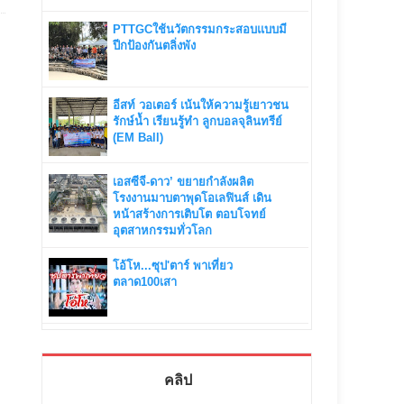
PTTGCใช้นวัตกรรมกระสอบแบบมี
ปีกป้องกันตลิ่งพัง
อีสท์ วอเตอร์ เน้นให้ความรู้เยาวชน
รักษ์น้ำ เรียนรู้ทำ ลูกบอลจุลินทรีย์
(EM Ball)
เอสซีจี-ดาว’ ขยายกำลังผลิต
โรงงานมาบตาพุดโอเลฟินส์ เดิน
หน้าสร้างการเติบโต ตอบโจทย์
อุตสาหกรรมทั่วโลก
โอ้โห...ซุป'ตาร์ พาเที่ยว
ตลาด100เสา
คลิป