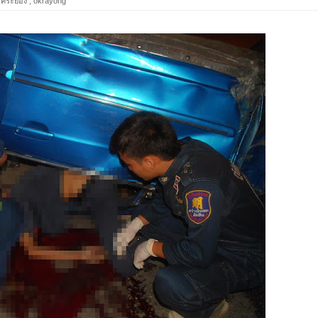
เคระยอง
,
okrayong