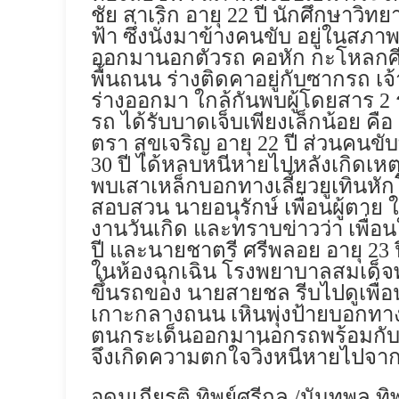
ชัย สาเริก อายุ
22
ปี นักศึกษาวิทย
ฟ้า ซึ่งนั่งมาข้างคนขับ อยู่ในสภ
ออกมานอกตัวรถ คอหัก กะโหลกศ
พื้นถนน ร่างติดคาอยู่กับซากรถ เจ้
ร่างออกมา ใกล้กันพบผู้โดยสาร 2 
รถ ได้รับบาดเจ็บเพียงเล็กน้อย คือ
ตรา สุขเจริญ อายุ 22 ปี ส่วนคน
30 ปี ได้หลบหนีหายไปหลังเกิดเหตุ
พบเสาเหล็กบอกทางเลี้ยวยูเทินหั
สอบสวน นายอนุรักษ์ เพื่อนผู้ตาย ให
งานวันเกิด และทราบข่าวว่า เพื่อน
ปี และนายชาตรี ศรีพลอย อายุ 23 ปี
ในห้องฉุกเฉิน โรงพยาบาลสมเด็จพร
ขึ้นรถของ นายสายชล รีบไปดูเพื่อน แ
เกาะกลางถนน เหินพุ่งป้ายบอกทา
ตนกระเด็นออกมานอกรถพร้อมกับเพื
จึงเกิดความตกใจวิ่งหนีหายไปจากท
อุดมเกียรติ ทิพย์ศรีกุล /นันทพล ทิ