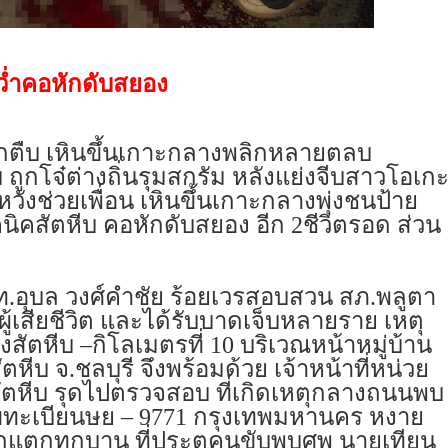
กคว่ำคอหักดับสยอง
่อนถูกตืบ เหินขึ้นเกาะกลางพลิกหลายตลบ
บ ถูกโจ๋ต่างถิ่นรุมสกรัม หลังแย่งจีบสาวโอเก
วังช่วยเพื่อน เหินขึ้นเกาะกลางพุ่งชนป้าย
ิคสัตหีบ คอหักดับสยอง อีก
2
ชีวิตรอด ส่วน
ท.อุบล วงศ์คำชัย ร้อยเวรสอบสวน สภ.พลูตา
ผู้เสียชีวิต และได้รับบาดเจ็บหลายราย เหตุ
งสัตหีบ
–
กิโลเมตรที่
10
บริเวณหน้าหมู่บ้าน
หีบ จ.ชลบุรี จึงพร้อมด้วย เจ้าหน้าที่หน่วย
สัตหีบ รุดไปตรวจสอบ ที่เกิดเหตุกลางถนนพบ
ลขทะเบียนษย
– 9771
กรุงเทพมหานคร หงาย
ระจกแตกทุกบาน ที่ประตูคนขับพบศพ นายเทียน