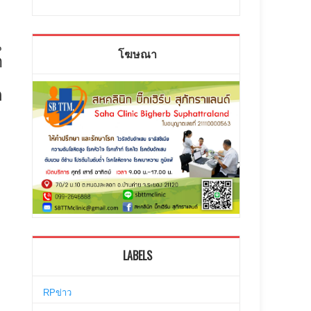
น
โฆษณา
ำ
ต
ง
LABELS
RPข่าว