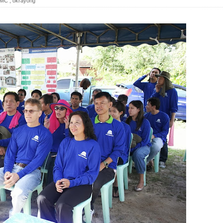
MC
,
okrayong