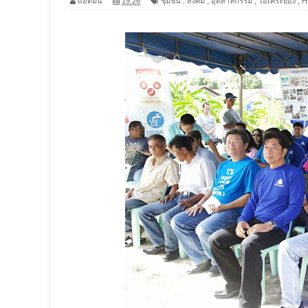
แอดมิน
19:26
ชุมชน
,
สังคม
,
อุตสาหกรรม
,
โอเคระยอง
,
H