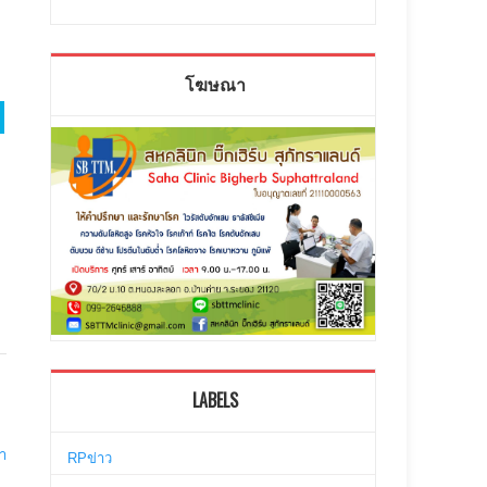
โฆษณา
LABELS
่า
RPข่าว