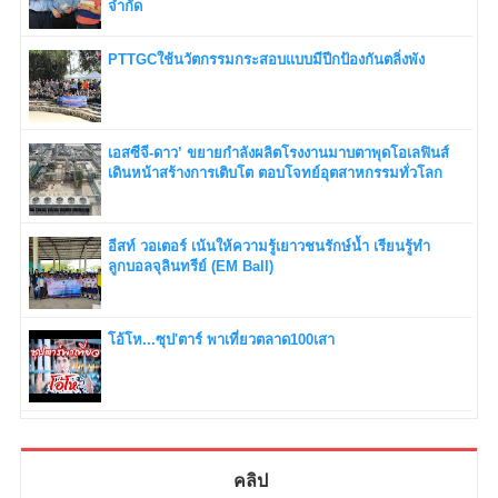
จำกัด
PTTGCใช้นวัตกรรมกระสอบแบบมีปีกป้องกันตลิ่งพัง
เอสซีจี-ดาว’ ขยายกำลังผลิตโรงงานมาบตาพุดโอเลฟินส์
เดินหน้าสร้างการเติบโต ตอบโจทย์อุตสาหกรรมทั่วโลก
อีสท์ วอเตอร์ เน้นให้ความรู้เยาวชนรักษ์น้ำ เรียนรู้ทำ
ลูกบอลจุลินทรีย์ (EM Ball)
โอ้โห...ซุป'ตาร์ พาเที่ยวตลาด100เสา
คลิป