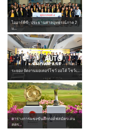
ไออาร์พีซี- ประธานศาลอุทธรณ์ภาค 2
แ...
ระยอง จัดงานมอเตอร์โชว์ ออโต้ โชว์เ...
ตารางการแข่งขันศึกกอล์ฟสมัครเล่น
สตร...