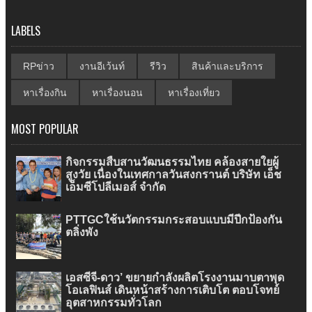
LABELS
RPข่าว
งานอีเว้นท์
รีวิว
สินค้าและบริการ
หาเรื่องกิน
หาเรื่องนอน
หาเรื่องเที่ยว
MOST POPULAR
กิจกรรมสืบสานวัฒนธรรมไทย คล้องสายใยผู้
สูงวัย เนื่องในเทศกาลวันสงกรานต์ บริษัท เอ็ช
เอ็มซีโปลีเมอส์ จำกัด
PTTGCใช้นวัตกรรมกระสอบแบบมีปีกป้องกัน
ตลิ่งพัง
เอสซีจี-ดาว’ ขยายกำลังผลิตโรงงานมาบตาพุด
โอเลฟินส์ เดินหน้าสร้างการเติบโต ตอบโจทย์
อุตสาหกรรมทั่วโลก