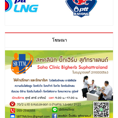
โฆษณา