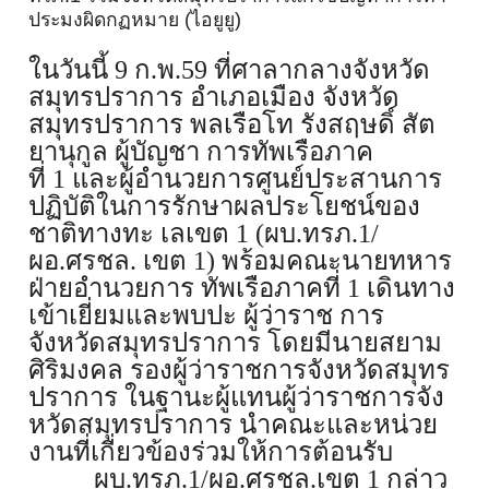
ประ
มงผิดกฏหมาย (ไอยูยู)
ในวันนี้
9
ก.พ.
59
ที่ศาลากลางจังหวัด
สมุทรปราการ อำเภอเมือง จังหวัด
สมุทรปราการ พลเรือโท รังสฤษดิ์ สัต
ยานุกูล ผู้บัญชา การทัพเรือภาค
ที่
1
และผู้อำนวยการศูนย์
ประสานการ
ปฏิบัติในการรั
กษาผลประโยชน์ของ
ชาติทางทะ เลเขต
1 (
ผบ.ทรภ.
1/
ผอ.ศรชล. เขต
1)
พร้อมคณะนายทหาร
ฝ่ายอำนวยการ ทัพเรือภาคที่
1
เดินทาง
เข้าเยี่ยมและพบปะ ผู้ว่าราช การ
จังหวัดสมุทรปราการ โดยมีนายสยาม
ศิริมงคล รองผู้ว่าราชการจังหวัดสมุ
ทร
ปราการ ในฐานะผู้แทนผู้ว่าราชการจัง
หวั
ดสมุทรปราการ นำคณะและหน่วย
งานที่เกี่ยวข้
องร่วมให้การต้อนรับ
ผบ.ทรภ.
1/
ผอ.ศรชล.เขต
1
กล่าว