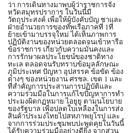
ว่า การเดินทางมาพบผู้ว่าราชการจั
ง
หวัดสมุทรปราการ ในวันนี้มี
วัตถุประสงค์ เพื่อให้ผู้บังคับบัญ ชาและ
ฝ่ายอำนวยการของทัพเรื
อภาคที่
1
ที่
ย้ายเข้ามาบรรจุใหม่ ได้เห็นภาพการ
ปฏิบัติงานของหน่
วยตลอดจนเข้าหารือ
ข้อราชการ เกี่ยวกับความมั่นคงและ
การรั
กษาผลประโยขน์ของชาติทาง
ทะเล ตลอดจนรับทราบข้อมูลลักษณะ
ภูมิ
ประเทศ ปัญหา อุปสรรค ข้อขัด ข้อง
ต่างๆ ของหน่วยงาน ศรชล. เขต
1
และ
ที่สำคัญการประสานการปฏิบัติ
และ
ความร่วมมือในการแก้ไขปั
ญหาการทำ
ประมงผิดกฏหมาย ไอยูยู ตามนโยบาย
ของรัฐบาล เพื่อปลดใบเหลืองในการส่ง
สินค้
าประมงไทยไปสหภาพยุโรป และ
จากการร่วมประชุมพบปะพูดคุ
ยในวันนี้
ได้รับความร่วมมืออย่างดียิ่ง จากส่วน