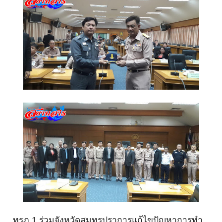
ทรภ.1 ร่วมจังหวัดสมุทรปราก
ารแก้ไขปัญหาการทำ