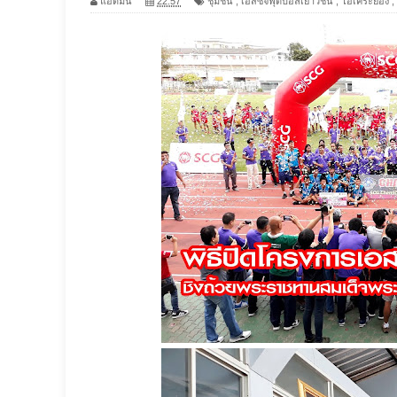
แอดมิน
22:57
ชุมชน
,
เอสซีจีฟุตบอลเยาวชน
,
โอเคระยอง
,