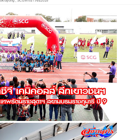
okrayong
,
SCGลีกเยาวชน2018