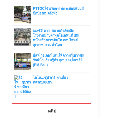
PTTGCใช้นวัตกรรมกระสอบแบบมี
ปีกป้องกันตลิ่งพัง
เอสซีจี-ดาว’ ขยายกำลังผลิต
โรงงานมาบตาพุดโอเลฟินส์ เดิน
หน้าสร้างการเติบโต ตอบโจทย์
อุตสาหกรรมทั่วโลก
อีสท์ วอเตอร์ เน้นให้ความรู้เยาวชน
รักษ์น้ำ เรียนรู้ทำ ลูกบอลจุลินทรีย์
(EM Ball)
โอ้โห...ซุป'ตาร์ พาเที่ยว
ตลาด100เสา
คลิป