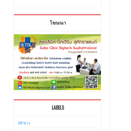
โฆษณา
LABELS
RPข่าว