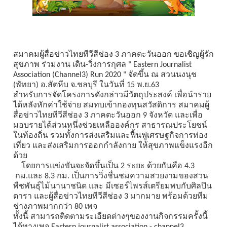
สมาคมผู้สื่อข่าวไทยทีวีสีช่อง 3 ภาคตะวันออก ขอเชิญผู้รัก
สุขภาพ ร่วมงาน เดิน-วิ่งการกุศล " Eastern Journalist
Association (Channel3) Run 2020 " จัดขึ้น ณ สวนนงนุช
(พัทยา) อ.สัตหีบ จ.ชลบุรี ในวันที่ 15 พ.ย.63
สำหรับการจัดโครงการดังกล่าวมี
วัตถุประสงค์ เพื่อนำราย
ได้หลังหักค่าใช้จ่าย สมทบเข้ากองทุนสวัสดิการ สมาคมผู้
สื่อข่าวไทยทีวีสีช่อง 3 ภาคตะวันออก 9 จังหวัด และเพื่อ
มอบรายได้ส่วนหนึ่งช่
วยเหลือองค์กร สาธารณประโยชน์
ในท้องถิ่น รวมทั้งการส่งเสริมและฟื้นฟู
เศรษฐกิจการท่อง
เที่ยว และส่งเสริมการออกกำลังกาย ให้สุขภาพแข็งแรงอีก
ด้วย
โดยการแข่งขันจะจัดขึ้นเป็น 2 ระยะ ด้วยกันคือ 4.3
กม.และ 8.3 กม. เป็นการวิ่งชื่
นชมความสวยงามของสวน
พืชพันธุ์
ไม้นานาชนิด และ มีเซอร์ไพรส์เตรียมพบกับศิลปิ
น
ดารา และผู้สื่อข่าวไทยทีวีสีช่อง 3 มากมาย พร้อมด้วยทีม
ช่างภาพมากกว่า 80 เพจ
ทั้งนี้ สามารถติดตามระเอียดต่
างๆของงานกิจกรรมครั้งนี้