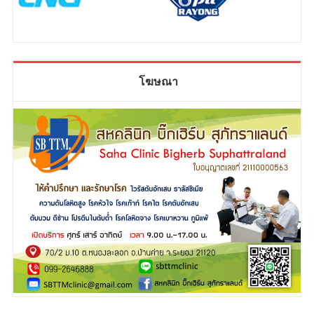
โฆษณา