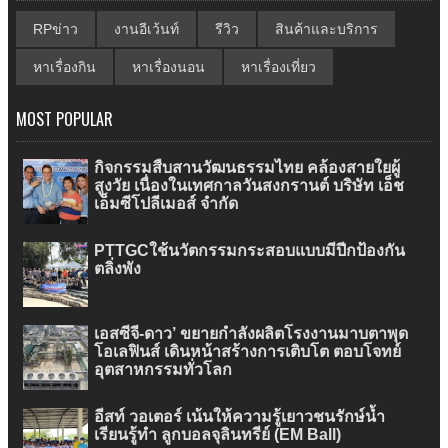
RPข่าว
งานอีเว้นท์
รีวิว
สินค้าและบริการ
หาเรื่องกิน
หาเรื่องนอน
หาเรื่องเที่ยว
MOST POPULAR
กิจกรรมสืบสานวัฒนธรรมไทย คล้องสายใยผู้
สูงวัย เนื่องในเทศกาลวันสงกรานต์ บริษัท เอ็ช
เอ็มซีโปลีเมอส์ จำกัด
PTTGCใช้นวัตกรรมกระสอบแบบมีปีกป้องกัน
ตลิ่งพัง
เอสซีจี-ดาว’ ขยายกำลังผลิตโรงงานมาบตาพุด
โอเลฟินส์ เดินหน้าสร้างการเติบโต ตอบโจทย์
อุตสาหกรรมทั่วโลก
อีสท์ วอเตอร์ เน้นให้ความรู้เยาวชนรักษ์น้ำ
เรียนรู้ทำ ลูกบอลจุลินทรีย์ (EM Ball)