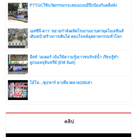
PTTGCใช้นวัตกรรมกระสอบแบบมีปีกป้องกันตลิ่งพัง
เอสซีจี-ดาว’ ขยายกำลังผลิตโรงงานมาบตาพุดโอเลฟินส์
เดินหน้าสร้างการเติบโต ตอบโจทย์อุตสาหกรรมทั่วโลก
อีสท์ วอเตอร์ เน้นให้ความรู้เยาวชนรักษ์น้ำ เรียนรู้ทำ
ลูกบอลจุลินทรีย์ (EM Ball)
โอ้โห...ซุป'ตาร์ พาเที่ยวตลาด100เสา
คลิป