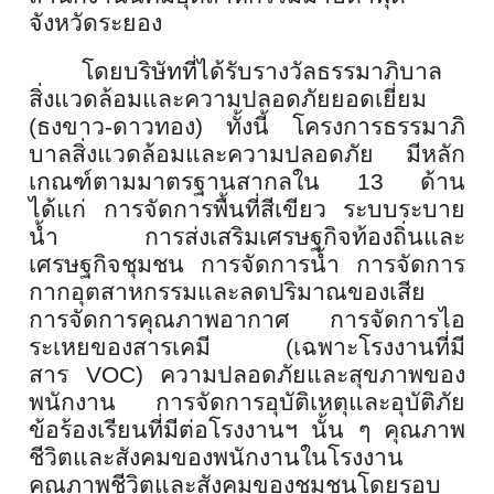
จังหวัดระยอง
โดยบริษัทที่ได้รับรางวั
ลธรรมาภิบาล
สิ่งแวดล้
อมและความปลอดภัยยอดเยี่ยม
(ธงขาว-ดาวทอง) ทั้งนี้ โครงการธรรมาภิ
บาลสิ่งแวดล้
อมและความปลอดภัย มีหลัก
เกณฑ์ตามมาตรฐานสากลใน
13
ด้าน
ได้แก่ การจัดการพื้นที่สีเขียว ระบบระบาย
น้ำ การส่งเสริมเศรษฐกิจท้องถิ่
นและ
เศรษฐกิจชุมชน การจัดการน้ำ การจัดการ
กากอุตสาหกรรมและลดปริ
มาณของเสีย
การจัดการคุณภาพอากาศ การจัดการไอ
ระเหยของสารเคมี (เฉพาะโรงงานที่มี
สาร
VOC)
ความปลอดภัยและสุขภาพของ
พนักงาน การจัดการอุบัติเหตุและอุบัติภั
ย
ข้อร้องเรียนที่มีต่อโรงงานฯ นั้น ๆ คุณภาพ
ชีวิตและสังคมของพนั
กงานในโรงงาน
คุณภาพชีวิตและสังคมของชุ
มชนโดยรอบ