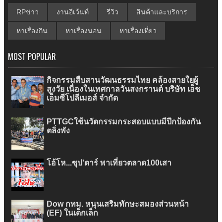
RPข่าว
งานอีเว้นท์
รีวิว
สินค้าและบริการ
หาเรื่องกิน
หาเรื่องนอน
หาเรื่องเที่ยว
MOST POPULAR
กิจกรรมสืบสานวัฒนธรรมไทย คล้องสายใยผู้
สูงวัย เนื่องในเทศกาลวันสงกรานต์ บริษัท เอ็ช
เอ็มซีโปลีเมอส์ จำกัด
PTTGCใช้นวัตกรรมกระสอบแบบมีปีกป้องกัน
ตลิ่งพัง
โอ้โห...ซุป'ตาร์ พาเที่ยวตลาด100เสา
Dow กทม. หนุนเสริมทักษะสมองส่วนหน้า
(EF) ในเด็กเล็ก