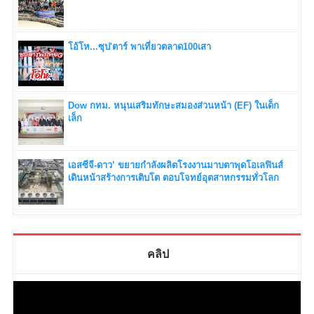
โอ้โห...ซุป'ตาร์ พาเที่ยวตลาด100เสา
Dow กทม. หนุนเสริมทักษะสมองส่วนหน้า (EF) ในเด็ก
เล็ก
เอสซีจี-ดาว’ ขยายกำลังผลิตโรงงานมาบตาพุดโอเลฟินส์
เดินหน้าสร้างการเติบโต ตอบโจทย์อุตสาหกรรมทั่วโลก
คลิป