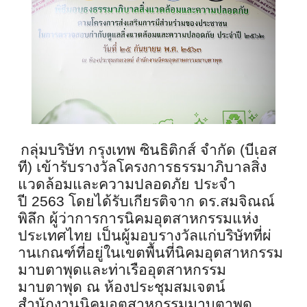
กลุ่มบริษัท กรุงเทพ ซินธิติกส์ จำกัด (บีเอส
ที) เข้ารับรางวัลโครงการธรรมาภิ
บาลสิ่ง
แวดล้อมและความปลอดภัย ประจำ
ปี
2563
โดยได้รับเกียรติจาก ดร.สมจิณณ์
พิลึก ผู้ว่าการการนิคมอุตสาหกรรมแห่
ง
ประเทศไทย เป็นผู้มอบรางวัลแก่บริษัทที่ผ่
านเกณฑ์ที่อยู่ในเขตพื้นที่นิ
คมอุตสาหกรรม
มาบตาพุดและท่าเรื
ออุตสาหกรรม
มาบตาพุด ณ ห้องประชุมสมเจตน์
สำนักงานนิคมอุตสาหกรรมมาบตาพุด