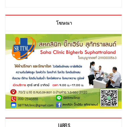
โฆษณา
LABELS