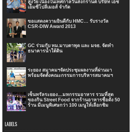
สูงวัย เนื่องในเทศกาลวันสงกรานต์ บริษัท เอ็ช
เอ็มซีโปลีเมอส์ จำกัด
ขอแสดงความยินดีกับ HMC… รับรางวัล
CSR-DIW Award 2013
GC ร่วมกับ ทม.มาบตาพุด และ มจธ. จัดทำ
ธนาคารน้ำใต้ดิน
ระยอง สมาคมฯจัดประชุมผลงานที่ผ่านมา
พร้อมจัดตั้งคณะกรรมการบริหารสมาคมฯ
เซ็นทรัลระยอง....มหกรรมอาหาร รวมที่สุด
ของกิน Street Food จากร้านอาหารชื่อดัง 50
ร้าน มีเมนูพิเศษกว่า 100 เมนูให้เลือกชิม
LABELS