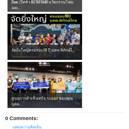
Dow เปิดตัว BETAFOAM นวัตกรรมโฟม
ลดเ...
จัดยิ่งใหญ่ครบรอบ10 ปี นสพ.พิทักษ์ไ...
ศูนยการค้าเซ็นทรัล ระยอง ขอบคุณ
บุคล...
0 Comments:
แสดงความคิดเห็น