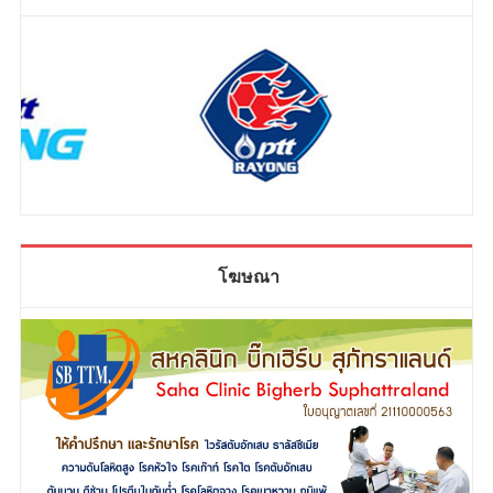
โฆษณา