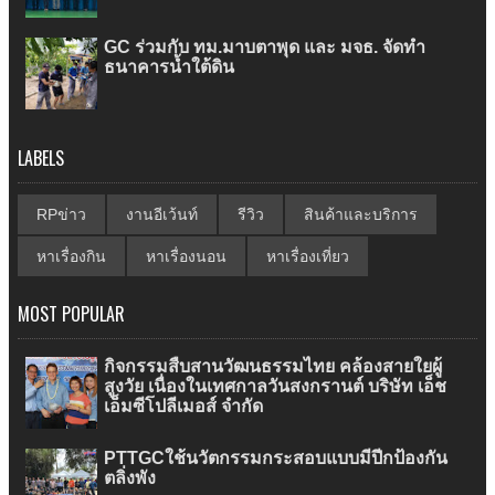
GC ร่วมกับ ทม.มาบตาพุด และ มจธ. จัดทำ
ธนาคารน้ำใต้ดิน
LABELS
RPข่าว
งานอีเว้นท์
รีวิว
สินค้าและบริการ
หาเรื่องกิน
หาเรื่องนอน
หาเรื่องเที่ยว
MOST POPULAR
กิจกรรมสืบสานวัฒนธรรมไทย คล้องสายใยผู้
สูงวัย เนื่องในเทศกาลวันสงกรานต์ บริษัท เอ็ช
เอ็มซีโปลีเมอส์ จำกัด
PTTGCใช้นวัตกรรมกระสอบแบบมีปีกป้องกัน
ตลิ่งพัง