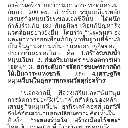
องค์กรเครือข่ายเข้าชมการถ่ายทอดสดร่วม
กันกว่า
200
คน
สำหรับการขับเคลื่อนหลัก
เศรษฐกิจหมุนเวียนของเอสซีจีนั้น ได้ผนึก
กำลังร่วมกับ
180
พันธมิตร เพื่อแก้ปัญหาสิ่ง
แวดล้อมอย่างยั่งยืน โดยร่วมกันระดมสมอง
และหาทางออกเพื่อแก้ปัญหาพื้นฐานสี่ด้านที่
เป็นพื้นฐานความเป็นอยู่และเศรษฐกิจของ
ประเทศและของโลก คือ
1
.สร้างระบบน้ำ
หมุนเวียน
2
. ส่งเสริมเกษตร “ปลอดการเผา
100
%”
3
. ยกระดับการจัดการขยะพลาสติก
ให้เป็นวาระแห่งชาติ
และ
4
.เศรษฐกิจ
หมุนเวียนในอุตสาหกรรมวัสดุก่อสร้าง
”
“นอกจากนี้ เพื่อส่งเสริมและสนับสนุน
การจัดการขยะซึ่งเป็นกลไกสำคัญของหลัก
เศรษฐกิจหมุนเวียน
ธุรกิจเคมิคอลส์ เอสซีจี
จึงได้จัดเสวนาแลกเปลี่ยนความคิดเห็นใน
หัวข้อ
“ระยองร่วมใจ สร้างเมืองไร้ขยะ“
โดยเชิญภาคส่วนที่เกี่ยวข้องมาพูดคุยถึง