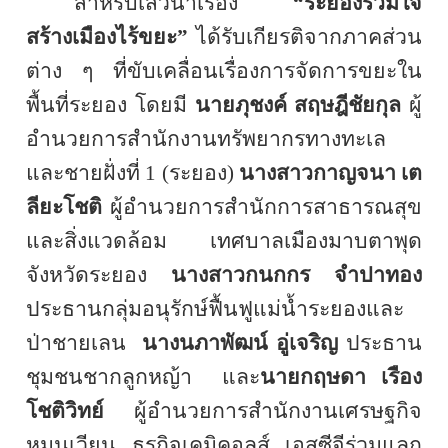
สำหรับเสวนาเรื่อง
“ระยองร่วมใจ
สร้างเมืองไร้ขยะ”
ได้รับเกียรติจากภาคส่วน
ต่าง ๆ ที่ขับเคลื่อนเรื่องการจัดการขยะใน
พื้นที่ระยอง โดยมี
นายภุชงค์ สฤษฎีชัยกุล
ผู้
อำนวยการสำนักงานทรัพยากรทางทะเล
และชายฝั่งที่ 1 (ระยอง)
นางสาวกาญจนา เต
ลียะโชติ
ผู้อำนวยการสำนักการสาธารณสุข
และสิ่งแวดล้อม เทศบาลเมืองมาบตาพุด
จังหวัดระยอง
นางสาวกนกกร จำปาทอง
ประธานกลุ่มอนุรักษ์ฟื้นฟูแม่น้ำระยองและ
ป่าชายเลน
นางนภาพัฒน์ อู่เจริญ
ประธาน
ชุมชนชากลูกหญ้า
และ
นายกฤษดา เรือง
โชติวิทย์
ผู้อำนวยการสำนักงานเศรษฐกิจ
หมุนเวียน ธุรกิจเคมิคอลส์ เอสซีจีร่วมแลก