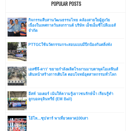
POPULAR POSTS
กิจกรรมสืบสานวัฒนธรรมไทย คล้องสายใยผู้สูงวัย
เนื่องในเทศกาลวันสงกรานต์ บริษัท เอ็ชเอ็มซีโปลีเมอส์
จำกัด
PTTGCใช้นวัตกรรมกระสอบแบบมีปีกป้องกันตลิ่งพัง
เอสซีจี-ดาว’ ขยายกำลังผลิตโรงงานมาบตาพุดโอเลฟินส์
เดินหน้าสร้างการเติบโต ตอบโจทย์อุตสาหกรรมทั่วโลก
อีสท์ วอเตอร์ เน้นให้ความรู้เยาวชนรักษ์น้ำ เรียนรู้ทำ
ลูกบอลจุลินทรีย์ (EM Ball)
โอ้โห...ซุป'ตาร์ พาเที่ยวตลาด100เสา