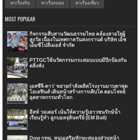
หาเรื่องกิน
หาเรื่องนอน
หาเรื่องเที่ยว
MOST POPULAR
กิจกรรมสืบสานวัฒนธรรมไทย คล้องสายใยผู้
สูงวัย เนื่องในเทศกาลวันสงกรานต์ บริษัท เอ็ช
เอ็มซีโปลีเมอส์ จำกัด
PTTGCใช้นวัตกรรมกระสอบแบบมีปีกป้องกัน
ตลิ่งพัง
เอสซีจี-ดาว’ ขยายกำลังผลิตโรงงานมาบตาพุด
โอเลฟินส์ เดินหน้าสร้างการเติบโต ตอบโจทย์
อุตสาหกรรมทั่วโลก
อีสท์ วอเตอร์ เน้นให้ความรู้เยาวชนรักษ์น้ำ
เรียนรู้ทำ ลูกบอลจุลินทรีย์ (EM Ball)
Dow กทม. หนุนเสริมทักษะสมองส่วนหน้า