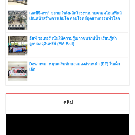
เอสซีจี-ดาว’ ขยายกำลังผลิตโรงงานมาบตาพุดโอเลฟินส์
เดินหน้าสร้างการเติบโต ตอบโจทย์อุตสาหกรรมทั่วโลก
อีสท์ วอเตอร์ เน้นให้ความรู้เยาวชนรักษ์น้ำ เรียนรู้ทำ
ลูกบอลจุลินทรีย์ (EM Ball)
Dow กทม. หนุนเสริมทักษะสมองส่วนหน้า (EF) ในเด็ก
เล็ก
คลิป