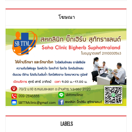
โฆษณา
LABELS