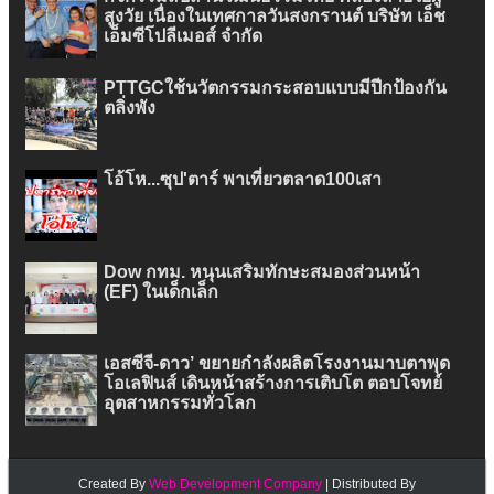
สูงวัย เนื่องในเทศกาลวันสงกรานต์ บริษัท เอ็ช
เอ็มซีโปลีเมอส์ จำกัด
PTTGCใช้นวัตกรรมกระสอบแบบมีปีกป้องกัน
ตลิ่งพัง
โอ้โห...ซุป'ตาร์ พาเที่ยวตลาด100เสา
Dow กทม. หนุนเสริมทักษะสมองส่วนหน้า
(EF) ในเด็กเล็ก
เอสซีจี-ดาว’ ขยายกำลังผลิตโรงงานมาบตาพุด
โอเลฟินส์ เดินหน้าสร้างการเติบโต ตอบโจทย์
อุตสาหกรรมทั่วโลก
Created By
Web Development Company
| Distributed By