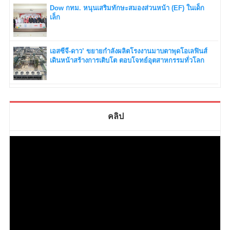
Dow กทม. หนุนเสริมทักษะสมองส่วนหน้า (EF) ในเด็ก
เล็ก
เอสซีจี-ดาว’ ขยายกำลังผลิตโรงงานมาบตาพุดโอเลฟินส์
เดินหน้าสร้างการเติบโต ตอบโจทย์อุตสาหกรรมทั่วโลก
คลิป