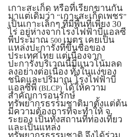
เกาะสะเก็ด หรือที่เรียกขานกัน
มาแต่เดิมว่า
เกาะสะเก็ดเพชร
“
”
เป็นเกาะเล็กๆ ที่มีพื้นที่เพียง 30
ไร่ อยู่ห่างจากโรงไฟฟ้าบีแอลซี
พีประมาณ
เมตร เคยเป็น
500
แหล่งปะการังที่ขึ้นชื่อของ
ประเทศไทย แต่เนื่องจาก
ปะการังบริเวณนี้มีแนวโน้มลด
ลงอย่างต่อเนื่อง ทั้งในแง่ของ
ชนิดและปริมาณ โรงไฟฟ้าบี
แอลซีพี
ได้ให้ความ
(BLCP)
สำคัญการอนุรักษ์
ทรัพยากรธรรมชาติมาตั้งแต่ต้น
มีความต้องการที่จะทำให้ จ.
ระยอง เป็นทั้งสถานที่ท่องเที่ยว
และเป็นแหล่ง
ทรัพยากรธรรมชาติ จึงได้ร่วม