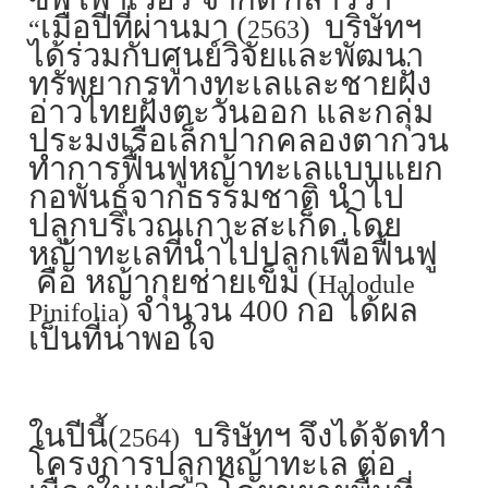
เมื่อปีที่ผ่านมา (
)
บริษัทฯ
“
2563
ได้ร่วมกับศูนย์วิจัยและพัฒนา
ทรัพยากรทางทะเลและชายฝั่ง
อ่าวไทยฝั่งตะวันออก และกลุ่ม
ประมงเรือเล็กปากคลองตากวน
ทำการฟื้นฟูหญ้าทะเลแบบแยก
กอพันธุ์จากธรรมชาติ นำไป
ปลูกบริเวณเกาะสะเก็ด โดย
หญ้าทะเลที่นำไปปลูกเพื่อฟื้นฟู
คือ หญ้ากุยช่ายเข็ม (
Halodule
จำนวน 400 กอ ได้ผล
Pinifolia)
เป็นที่น่าพอใจ
ในปีนี้(
บริษัทฯ จึงได้จัดทำ
2564)
โครงการปลูกหญ้าทะเล ต่อ