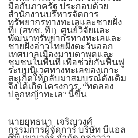
มือกับภาครัฐ ประกอบด้วย
สำนักงานบริหารจัดการ
ทรัพยากรทางทะเลและชายฝั่ง
ที่
(สทช. ที่
ศูนย์วิจัยและ
1
1)
พัฒนาทรัพยากรทางทะเลและ
ชายฝั่งอ่าวไทยฝั่งตะวันออก
เทศบาลเมืองมาบตาพุดและ
ชุมชนในพื้นที่ เพื่อช่วยกันฟื้นฟู
ระบบนิเวศทางทะเลของเกาะ
สะเก็ดให้กลับมาสมบูรณ์ดังเดิม
จึงได้เกิดโครงการ “ทดลอง
ปลูกหญ้าทะเล
นี้ขึ้น
”
นายยุทธนา เจริญวงศ์
กรรมการผู้จัดการ
บริษัท บีแอล
ซีพี เพาเวอร์ จำกัด
กล่าวว่า