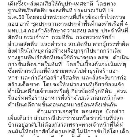
เดิมซึ่งจะส่งผลเสียให้
กับประเทศชาติ โดยทาง
ฐานทัพเรือสัตหีบ จะลงพื้นที่ ประมาณวันที่ 19
ม.ค.58 โดยจะนำหน่วยงานที่เกี่ยวข้
องเข้าไปตรวจ
สอบ อาทิ ชุดประสานงานประจำพื้นที่กองทั
พเรือที่ 4
มทบ.14
กองกำลังรักษาความสงบ คสช. ประจำพื้นที่
สัตหีบ กรมเจ้าท่า กรมที่ดิน กระทรวงทรัพย์ฯ
อำเภอสัตหีบ และตำรวจ สภ.สัตหีบ
หากผู้กระทำผิด
ยังฝ่าฝืนไม่หยุ
ดก่อสร้างหรือบุกรุกไปมากกว่
าเดิม
ทางฐานทัพเรือสัตหีบจะใช้
อำนาจของ คสช. ดำเนิน
การขั้นเด็ดขาดในทันที่ โดยในเบื้องต้นจะเน้นเหตุ
ซึ่
งหน้ากรณีถมที่ดินชายทะเลไปทำธุ
รกิจร้านอา
หาร และกำลังก่อสร้างรีสอร์ท และสั่งระงับการก่อ
สร้างเด็
ดขาด โดยจะให้หน่วยงานที่เกี่ยวข้
องแจ้ง
ดำเนินคดีกับเจ้าของหรื
อผู้เกี่ยวข้องที่รุกที่ดิน ส่วน
รีสอร์ทหรือร้านอาหารที่สร้
างไปแล้วก่อนหน้าก็จะ
ดำเนินคดี
ตามขั้นตอนกฎหมายย้อนหลังเช่นกั
น
ด้านนาวาเอกสุวัจ ดอนสกุล ยังกล่าว
เพิ่มเติมว่า ส่วนกรณีประชาชนหรือชาวบ้านที่
ปลูก
บ้านอยู่อาศัยไม่ต้องกั
งวลเพราะทางเจ้าหน้าที่ได้ผ่
อนผันให้อยู่อาศัยได้ตามปกติ ไม่มีการขับไล่โดยเด็ด