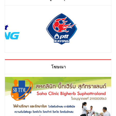
โฆษณา