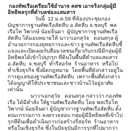
กองทัพเรือเตรียมใช้อำนาจ คสช เอาจริงกลุ่มผู้มี
อิทธิพลรุกที่
ตำบลช่องแสมสาร
วันนี้ 12 ม.ค.59 ที่ห้องประชุมกอง
บัญชาการฐานทั
พเรือสัตหีบ อ.สัตหีบ จ.ชลบุรี พล
เรือโท วิพากษ์ น้อยจินดา ผู้บัญชาการฐานทัพเรือ
สัตหีบ ได้มอบหมายให้ นาวาเอกสุวัจ ดอนสกุล ผู้
อำนวยการกองยุทธการและข่าว ฐานทัพเรือสัตหีบชี้
แจงและเปิ
ดเผยกับสื่อมวลชนเกี่ยวกับกรณี
มีกลุ่มผู้มี
อิทธิพลได้เข้าไปบุ
กรุก ที่ดินในพื้นที่ตำบลแสมสาร
อ.สัตหีบ จ.ชลบุรี ทำรีสอร์ท ร้านอาหาร หรือไป
ทำเชิงธุรกิจ ซึ่งผิดกฎหมาย โดยพื้นที่ดังกล่าวอยู่ใน
การดู
แลของฐานทัพเรือสัตหีบ เพราะพื้นที่ดังกล่าว
ได้อนุญาติ
ให้ประชาชนและชาวบ้านไว้อยู่
อาศัย
เท่านั้น
นาวาเอกสุวัจ ดอนสกุล กล่าวว่า กองทัพ
เรือ ได้มีคำสั่ง ให้ฐานทัพเรือสัตหีบ โดย พลเรือโท
วิพากษ์ น้อยจินดา ผู้บัญชาการฐานทัพเรือสัตหีบ ตั้ง
คณะกรรมการ ลงตรวจสอบ กลุ่มผู้มีอิทธิพลที่เข้าไป
รุ
กทีดินเพื่อดำเนินการก่อสร้างรี
สอร์ท ร้านอาหาร
หรือในเชิงธุรกิจ ซึ่งในปัจจุบันมีการรุกที่
ไปมากว่า