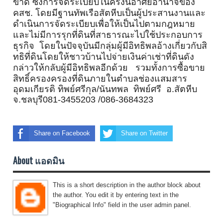
ขาด ซึ่งการจัดระเบียบในครั้งนี้
อาศัยอำนาจของ
คสช. โดยมีฐานทัพเรือสัตหีบเป็นผู้
ประสานงานและ
ดำเนินการจัดระเบี
ยบเพื่อให้เป็นไปตามกฎหมาย
และไม่มีการรุกที่ดินที่
สาธารณะไปใช้ประกอบการ
ธุรกิจ โดยในปัจจุบันมีกลุ่มผู้มีอิ
ทธิพลอ้างเกี่ยวกับสิ
ทธิที่ดิ
นโดยให้ชาวบ้านไปจ่ายเงินค่าเช่
าที่ดินดัง
กล่าวให้กลับผู้มีอิ
ทธิพลอีกด้วย รวมทั้งการซื้อขาย
สิทธิ์
ครองครองที่ดินภายในตำบลช่
องแสมสาร
อุดมเกียรติ ทิพย์ศรีกุล/นันทพล ทิพย์ศรี อ.สัตหีบ
จ.ชลบุรี081-3455203 /086-3684323
Share on Facebook
Share on Twitter
About แอดมิน
This is a short description in the author block about
the author. You edit it by entering text in the
"Biographical Info" field in the user admin panel.