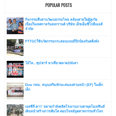
POPULAR POSTS
กิจกรรมสืบสานวัฒนธรรมไทย คล้องสายใยผู้สูงวัย
เนื่องในเทศกาลวันสงกรานต์ บริษัท เอ็ชเอ็มซีโปลีเมอส์
จำกัด
PTTGCใช้นวัตกรรมกระสอบแบบมีปีกป้องกันตลิ่งพัง
โอ้โห...ซุป'ตาร์ พาเที่ยวตลาด100เสา
Dow กทม. หนุนเสริมทักษะสมองส่วนหน้า (EF) ในเด็ก
เล็ก
เอสซีจี-ดาว’ ขยายกำลังผลิตโรงงานมาบตาพุดโอเลฟินส์
เดินหน้าสร้างการเติบโต ตอบโจทย์อุตสาหกรรมทั่วโลก