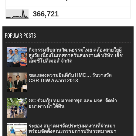
366,721
POPULAR POSTS
กิจกรรมสืบสานวัฒนธรรมไทย คล้องสายใยผู้
สูงวัย เนื่องในเทศกาลวันสงกรานต์ บริษัท เอ็ช
เอ็มซีโปลีเมอส์ จำกัด
ขอแสดงความยินดีกับ HMC… รับรางวัล
CSR-DIW Award 2013
GC ร่วมกับ ทม.มาบตาพุด และ มจธ. จัดทำ
ธนาคารน้ำใต้ดิน
ระยอง สมาคมฯจัดประชุมผลงานที่ผ่านมา
พร้อมจัดตั้งคณะกรรมการบริหารสมาคมฯ