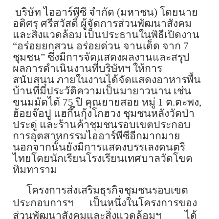
บริษัท ไออาร์พีซี จำกัด (มหาชน) โดยนาย
อดิศร ศรีสวัสดิ์ ผู้จัดการส่วนพัฒนาสังคม
และสิ่งแวดล้อม เป็นประธานในพิธีเปิดงาน
“อร่อยยกสวน อร่อยด่วน จานเด็ด จาก 7
ชุมชน” ซึ่งมีการจัดแสดงผลงานและสรุป
ผลการดำเนินงานที่บริษัทฯ ให้การ
สนับสนุน ภายในงานได้จัดแสดงอาหารพื้น
บ้านที่มีประวัติความเป็นมายาวนาน เช่น
ขนมมัดไต้
75
ปี คุณยายสอย หมู่
1
ต.ตะพง,
ฮ้อยจ๊อปู แฮกึ๊นกุ้งโกฮวง ชุมชนหลังวัดป่า
ประดู่ และร้านค้าชุมชนรอบเขตประกอบ
การอุตสาหกรรมไออาร์พีซีอีกมากมาย
นอกจากนั้นยังมีการแสดงบรรเลงดนตรี
ไทยโดยนักเรียนโรงเรียนเทศบาลวัดโขด
ทิมทาราม
โครงการส่งเสริมธุรกิจชุมชนรอบเขต
ประกอบการฯ เป็นหนึ่งในโครงการของ
ส่วนพัฒนาสังคมและสิ่งแวดล้อมฯ ได้