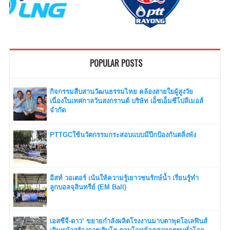
POPULAR POSTS
กิจกรรมสืบสานวัฒนธรรมไทย คล้องสายใยผู้สูงวัย
เนื่องในเทศกาลวันสงกรานต์ บริษัท เอ็ชเอ็มซีโปลีเมอส์
จำกัด
PTTGCใช้นวัตกรรมกระสอบแบบมีปีกป้องกันตลิ่งพัง
อีสท์ วอเตอร์ เน้นให้ความรู้เยาวชนรักษ์น้ำ เรียนรู้ทำ
ลูกบอลจุลินทรีย์ (EM Ball)
เอสซีจี-ดาว’ ขยายกำลังผลิตโรงงานมาบตาพุดโอเลฟินส์