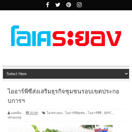
ไออาร์พีซีส่งเสริมธุรกิจชุมชนรอบเขตประกอ
บการฯ
แอดมิน
20:08
โอเคระยอง
,
ไออาร์พ๊ชุมชน
,
ไออาร์พีซี
,
IRPC
,
okrayong