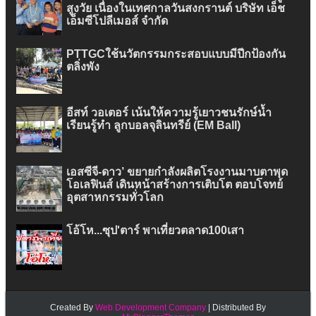
สูงวัย เนื่องในเทศกาลวันสงกรานต์ บริษัท เอ็ช
เอ็มซีโปลีเมอส์ จำกัด
PTTGCใช้นวัตกรรมกระสอบแบบมีปีกป้องกัน
ตลิ่งพัง
อีสท์ วอเตอร์ เน้นให้ความรู้เยาวชนรักษ์น้ำ
เรียนรู้ทำ ลูกบอลจุลินทรีย์ (EM Ball)
เอสซีจี-ดาว’ ขยายกำลังผลิตโรงงานมาบตาพุด
โอเลฟินส์ เดินหน้าสร้างการเติบโต ตอบโจทย์
อุตสาหกรรมทั่วโลก
โอ้โห...ซุป'ตาร์ พาเที่ยวตลาด100เสา
Created By
Web Development Company
| Distributed By