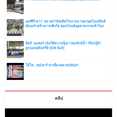
เอสซีจี-ดาว’ ขยายกำลังผลิตโรงงานมาบตาพุดโอเลฟินส์
เดินหน้าสร้างการเติบโต ตอบโจทย์อุตสาหกรรมทั่วโลก
อีสท์ วอเตอร์ เน้นให้ความรู้เยาวชนรักษ์น้ำ เรียนรู้ทำ
ลูกบอลจุลินทรีย์ (EM Ball)
โอ้โห...ซุป'ตาร์ พาเที่ยวตลาด100เสา
คลิป