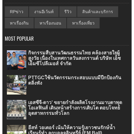
RPข่าว
งานอีเว้นท์
รีวิว
สินค้าและบริการ
หาเรื่องกิน
หาเรื่องนอน
หาเรื่องเที่ยว
MOST POPULAR
กิจกรรมสืบสานวัฒนธรรมไทย คล้องสายใยผู้
สูงวัย เนื่องในเทศกาลวันสงกรานต์ บริษัท เอ็ช
เอ็มซีโปลีเมอส์ จำกัด
PTTGCใช้นวัตกรรมกระสอบแบบมีปีกป้องกัน
ตลิ่งพัง
เอสซีจี-ดาว’ ขยายกำลังผลิตโรงงานมาบตาพุด
โอเลฟินส์ เดินหน้าสร้างการเติบโต ตอบโจทย์
อุตสาหกรรมทั่วโลก
อีสท์ วอเตอร์ เน้นให้ความรู้เยาวชนรักษ์น้ำ
เรียนรู้ทำ ลูกบอลจุลินทรีย์ (EM Ball)