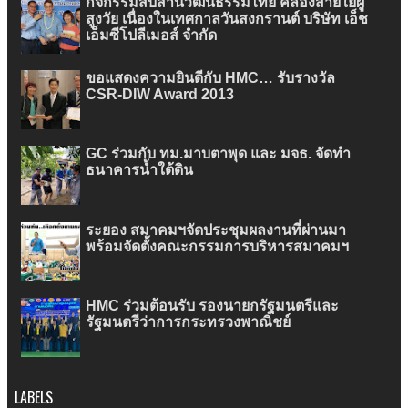
กิจกรรมสืบสานวัฒนธรรมไทย คล้องสายใยผู้
สูงวัย เนื่องในเทศกาลวันสงกรานต์ บริษัท เอ็ช
เอ็มซีโปลีเมอส์ จำกัด
ขอแสดงความยินดีกับ HMC… รับรางวัล
CSR-DIW Award 2013
GC ร่วมกับ ทม.มาบตาพุด และ มจธ. จัดทำ
ธนาคารน้ำใต้ดิน
ระยอง สมาคมฯจัดประชุมผลงานที่ผ่านมา
พร้อมจัดตั้งคณะกรรมการบริหารสมาคมฯ
HMC ร่วมต้อนรับ รองนายกรัฐมนตรีและ
รัฐมนตรีว่าการกระทรวงพาณิชย์
LABELS