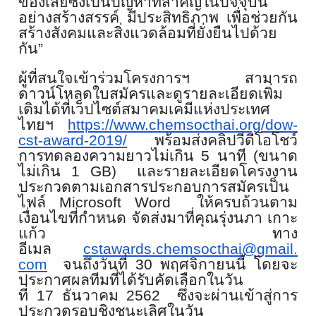
ของเสียซึ่งเป็นปั
ญหาที่สำคัญในปัจจุบัน
อย่างสร้
างสรรค์ มี
ประสิทธิภาพ เพื่อช่วยกัน
สร้างสังคมและสิ่
งแวดล้อมที่ยั่งยืนไปด้วย
กัน
”
ผู้ที่สนใจเข้าร่วมโครงการฯ สามารถ
ดาวน์โหลดใบสมัครและดู
รายละเอียดเพิ่ม
เติมได้ที่เว็
ปไซต์สมาคมเคมีแห่งประเทศ
ไทยฯ
https://www.chemsocthai.org/
dow-
cst-award-
2019/
พร้อมส่งคลิปวีดีโอโชว์
การทดลองความยาวไม่เกิน
5
นาที (ขนาด
ไม่เกิน
1 GB)
และรายละเอี
ยดโครงงาน
ประกวดตามเอกสารประกอบ
การสมัครเป็น
ไฟล์
Microsoft Word
ให้ครบถ้วนตาม
เงื่อนไขที่กำหนด จัดส่งมาที่คุณรุ่งนภา เกาะ
แก้ว ทาง
อีเมล
cstawards.chemsocthai@gmail.
com
จนถึงวันที่
30
พฤศจิกายนนี้ โดยจะ
ประกาศผลทีมที่ได้รับคั
ดเลือกในวัน
ที่
17
ธันวาคม
2562
ซึ่งจะผ่านเข้าสู่
การ
ประกวดรอบชิงชนะเลิศในวัน