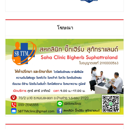
โฆษณา