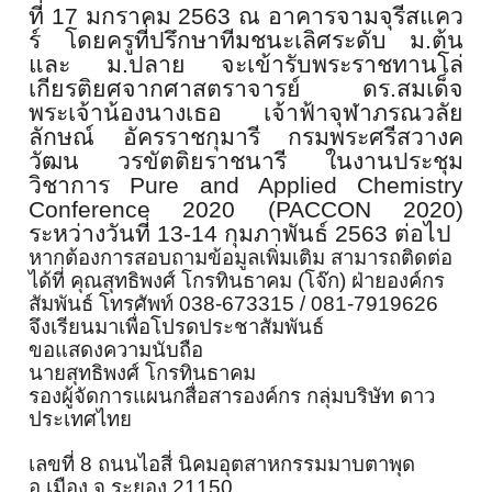
ที่
17
มกราคม
2563
ณ อาคารจามจุรีสแคว
ร์ โดยครูที่ปรึกษาทีมชนะเลิศระดับ ม
.
ต้น
และ ม
.
ปลาย จะเข้ารับพระราชทานโล่
เกียรติ
ยศจากศาสตราจารย์ ดร.สมเด็จ
พระเจ้าน้องนางเธอ เจ้าฟ้าจุฬาภรณวลัย
ลักษณ์ อัครราชกุมารี กรมพระศรีสวางค
วัฒน วรขัตติยราชนารี ในงานประชุม
วิชาการ
Pure and Applied Chemistry
Conference
20
20
(
PACCON
20
20
)
ระหว่างวันที่
13-14
กุมภาพันธ์
2563
ต่อไป
หากต้องการสอบถามข้อมูลเพิ่มเติ
ม สามารถติดต่อ
ได้ที่
คุณสุทธิ
พงศ์ โกรทินธาคม (โจ๊ก) ฝ่ายองค์กร
สัมพันธ์
โทรศัพท์
038-673315 / 081-7919626
จึงเรียนมาเพื่อโปรดประชาสัมพั
นธ์
ขอแสดงความนับถือ
นายสุทธิพงศ์ โกรทินธาคม
รองผู้จัดการแผนกสื่อสารองค์กร กลุ่มบริษัท ดาว
ประเทศไทย
เลขที่
8
ถนนไอสี่ นิคมอุตสาหกรรมมาบตาพุด
อ.เมือง จ.ระยอง 211
5
0