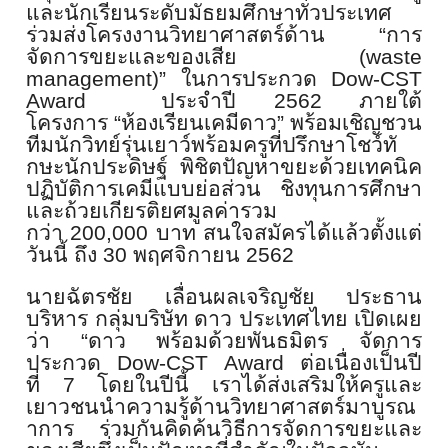
และนักเรียนระดั
บมัธยมศึกษาทั่วประเทศ
ร่วมส่งโครงงานวิทยาศาสตร์ด้าน
“
การ
จัดการขยะและของเสีย
(waste
management)”
ในการประกวด
Dow-CST
Award
ประจำปี
2562
ภายใต้
โครงการ
“
ห้องเรียนเคมีดาว
”
พร้อมเชิญชวน
ทีมนักวิทย์รุ่
นเยาว์พร้อมครูที่ปรึกษาโชว์ทั
กษะนักประดิษฐ์ พิชิตปัญหาขยะด้วยเทคนิค
ปฏิบัติ
การเคมีแบบย่อส่วน ชิงทุนการศึกษา
และถ้วยเกียรติ
ยศมูลค่ารวม
กว่า
200,000
บาท สนใจสมัครได้แล้วตั้งแต่
วันนี้ ถึง
30
พฤศจิกายน
2562
นายฉัตรชัย เลื่อนผลเจริญชัย ประธาน
บริหาร กลุ่มบริษัท ดาว ประเทศไทย เปิดเผย
ว่า
“
ดาว พร้อมด้วยพันธมิตร จัดการ
ประกวด
Dow-CST Award
ต่อเนื่องเป็นปี
ที่
7
โดยในปีนี้ เราได้ส่งเสริมให้ครู
และ
เยาวชนนำความรู้ด้านวิ
ทยาศาสตร์มาบูรณ
าการ ร่วมกันคิดค้นวิธีการจั
ดการขยะและ