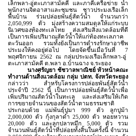
เล็กพลา-อู่ตะเภาสามัคคี และภาคีเครือข่าย นำ
พนักงานจิตอาสาและชุมชน ชาวประมงเรือเล็ก
พื้นบ้าน
ร่วม
ปล่อยพันธุ์สัตว์น้ำ
จำนวนกว่า
2,050,999
ตัว
มุ่งสร้างความสมดุลให้แก่ระบบ
นิเวศของท้องทะเลไทย
ส่งเสริม
สิ่งแวดล้อมที่ดี
เป็นการเพิ่มปริมาณสัตว์น้ำให้แก่ท้องทะเลภาค
ตะวันออก รวมทั้งยังเป็นการดำรงรักษาอาชีพ
ประมงให้คงอยู่ต่อไป โดยจัดขึ้นเมื่อวันที่
7
พฤศจิกายน 256
2
ณ กลุ่มประมงเรือเล็กพลา-อู่
ตะเภาสามัคคี ต.พลา อ.บ้านฉาง จ.ระยอง
นางศรัญยา ชัชวาลพาณิชย์
หัวหน้าคณะ
ทำงานด้านสิ่งแวดล้อม
กลุ่ม
ปตท
.
จังหวัดระยอง
กล่าวว่า
สำหรับโครงการปล่อยพันธุ์สัตว์น้ำ
ประจำปี
2562
นี้ เป็นการปล่อยพันธุ์สัตว์น้ำเพื่อ
เพิ่มปริมาณสัตว์น้ำในทะเล และส่งเสริมให้เกิด
การขยายจำนวนของสัตว์น้ำตามธรรมชาติ
ประกอบด้วย
แม่พันธุ์ปูมา
999
ตัว
ลูกปูม้า
2,000,000 ตัว
กุ้งกุลาดำ 25,000 ตัว
หอยหวาน
20,000 ตัว
และ
ลูกปลาหมึก 5
,
000 ตั
ว
รวม
จำนวนพันธุ์สัตว์น้ำที่ปล่อยทั้งสิ้นในครั้งนี้
จำนวน