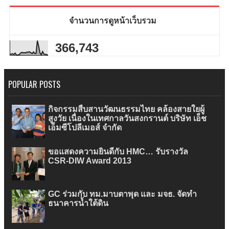
จำนวนการดูหน้าเว็บรวม
366,743
POPULAR POSTS
กิจกรรมสืบสานวัฒนธรรมไทย คล้องสายใยผู้
สูงวัย เนื่องในเทศกาลวันสงกรานต์ บริษัท เอ็ช
เอ็มซีโปลีเมอส์ จำกัด
ขอแสดงความยินดีกับ HMC… รับรางวัล
CSR-DIW Award 2013
GC ร่วมกับ ทม.มาบตาพุด และ มจธ. จัดทำ
ธนาคารน้ำใต้ดิน