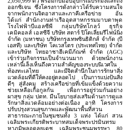
2,05
0
,
999
ตัว
พร้อมกับมอบอุปกรณ์ประมงและถัง
ออกซิเจน
ซึ่งโครงการดังกล่าวได้รับความสนใจ
จากพนักงานจิตอาสาและภาคีเครือข่าย
อัน
ได้แก่ สำนักงานท่าเรืออุตสาหกรรมมาบตาพุด
โรงไฟฟ้าบีแอลซีพี กลุ่มบริษัทโกลว์ ธุรกิจ
เคมิคอลส์ เอสซีจี
บริษัท สตาร์ ปิโตเลี่ยมรึไฟน์นิ่ง
จำกัด (มหาชน) บริษัทกรุงเทพซินธิติกส์ จำกัด (บี
เอสที) และบริษัท โคเวสโตร (ประเทศไทย) จำกัด
และบริษัท ไทยอาชาฮีเคมีภัณฑ์ จำกัด (
AGC)
เข้าร่วมกิจกรรมเป็นจำนวนมาก
ด้วยพนักงาน
เหล่านี้เล็งเห็นถึง
ความสำคัญของระบบนิเวศใน
ท้องทะเลไทย
และมีจิตสำนึกในการรักษาสิ่ง
แวดล้อมที่ดีให้คงอยู่ตลอดไป
เป็นการแบ่งปันสิ่ง
ดีๆ
สู่สังคม สร้างเครือข่ายที่เข้มแข็งด้วยความ
ช่วยเหลือเกื้อกูลกัน
เพื่อการอยู่ร่วมกันอย่าง
ผาสุข กลุ่ม ปตท. มีนโยบายส่งเสริมด้านการดูแล
รักษาสิ่งแวดล้อมอย่างต่อเนื่อง อาทิ โครงการ
ปรับปรุงสวนสุขภาพและพัฒนาพื้นที่สวน
สาธารณะภายในชุมชนทั้ง 3 แห่ง ได้แก่ สวน
เฉลิมพระเกียรติพระบาทสมเด็จพระปรมินทรม
หาภูมิพลอดุลยเดช เฉลิมพระชนมพรรษา 80