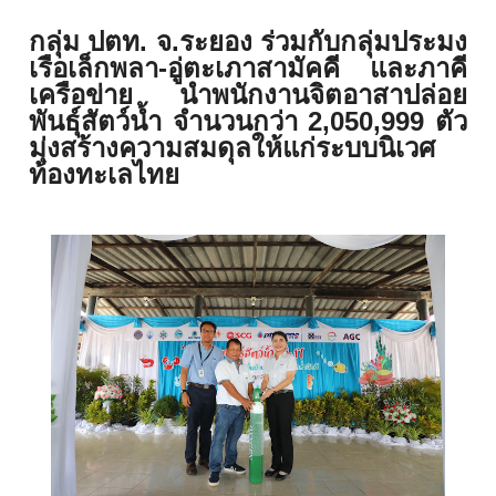
กลุ่ม ปตท. จ.ระยอง ร่วมกับกลุ่มประมง
เรือเล็กพลา-
อู่ตะเภาสามัคคี และภาคี
เครือข่าย นำพนักงาน
จิตอาสาปล่อย
พันธุ์สัตว์น้ำ จำนวนกว่า 2
,
050
,
999 ตัว
มุ่งสร้างความสมดุลให้แก่ระบบนิ
เวศ
ท้องทะเลไทย