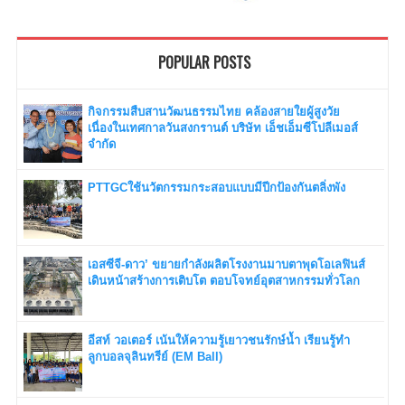
POPULAR POSTS
กิจกรรมสืบสานวัฒนธรรมไทย คล้องสายใยผู้สูงวัย
เนื่องในเทศกาลวันสงกรานต์ บริษัท เอ็ชเอ็มซีโปลีเมอส์
จำกัด
PTTGCใช้นวัตกรรมกระสอบแบบมีปีกป้องกันตลิ่งพัง
เอสซีจี-ดาว’ ขยายกำลังผลิตโรงงานมาบตาพุดโอเลฟินส์
เดินหน้าสร้างการเติบโต ตอบโจทย์อุตสาหกรรมทั่วโลก
อีสท์ วอเตอร์ เน้นให้ความรู้เยาวชนรักษ์น้ำ เรียนรู้ทำ
ลูกบอลจุลินทรีย์ (EM Ball)