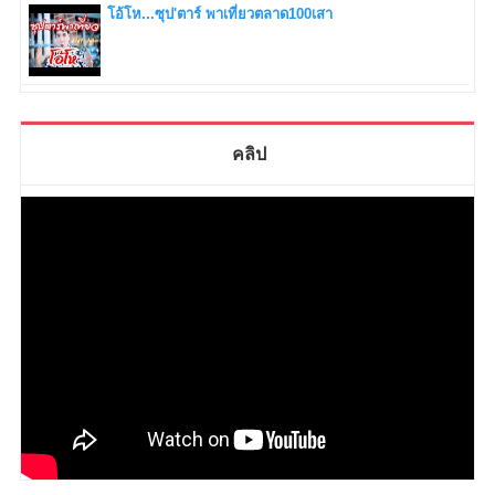
โอ้โห...ซุป'ตาร์ พาเที่ยวตลาด100เสา
คลิป