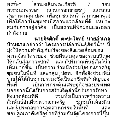
พรรษา
สวนเฉลิมพระเกียรติ 7 รอบ
พระชนมพรรษา (สวนกรอกยายชา) และสวน
สุขภาพ กลุ่ม ปตท. เพื่อชุมชน (หน้าวัดมาบตาพุด)
เพื่อให้ภายในชุมชนมีสภาพแวดล้อมที่ดี เหมาะ
สมกับการอยู่อาศัย เป็นสถานที่พักผ่อนและออก
กำลังกาย
นายจิรศักดิ์ ตะปะโจทย์ นายอำเภอ
บ้านฉาง
กล่าวว่า
โครงการปล่อยพันธุ์สัตว์น้ำฯ นี้
มุ่งให้ความสำคัญกับเรื่องของสิ่งแวดล้อมของ
ทะเลจังหวัดระยอง ช่วยคืนสมดุลของระบบนิเวศ
ให้กลับสู่สภาวะปกติ และมีปริมาณพันธุ์สัตว์น้ำ
เพิ่มมากขึ้น เป็นความร่วมมือร่วมใจของภาครัฐ
ชุมชนในพื้นที่
และกลุ่ม
ปตท.
อีกทั้งยังช่วยเพิ่ม
รายได้ให้กับชาวประมงซึ่งเป็นอาชีพที่สำคัญของ
พื้นที่ เป็นการกระตุ้นเศรษฐกิจของประเทศ
นอกจากนี้ยังเป็นการสร้างจิตสำนึกในการรักษา
สิ่งแวดล้อมที่ดี
รวมทั้งเป็นการสร้างความ
สัมพันธ์อันดีระหว่างภาครัฐ
ชุมชนในท้องถิ่น
และผู้ประกอบการอุตสาหกรรมในพื้นที่ และ
ขอบคุณภาคีเครือข่ายที่ร่วมกันจัดโครงการนี้ขึ้น