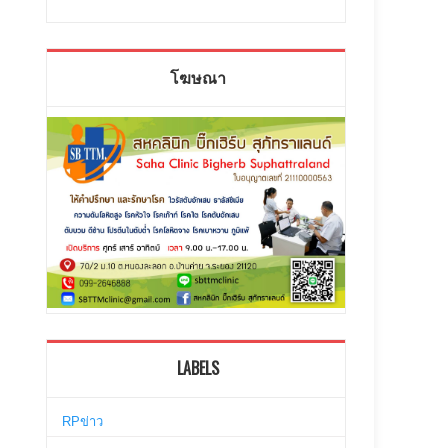
โฆษณา
LABELS
RPข่าว