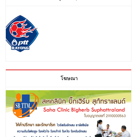
โฆษณา