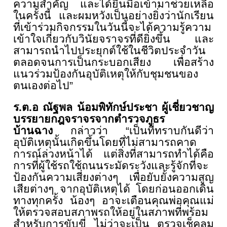
ความสำคัญ และได้ยื่นมือเข้ามาช่วยเหลื
อ
ในครั้งนี้ และผมหวังเป็นอย่างยิ่งว่านั
กเรียน
ที่เข้าร่วมกิจกรรมในวั
นนี้จะได้ความรู้ความ
เข้าใจเกี่
ยวกับวินัยจราจรที่ดียิ่งขึ้น และ
สามารถนำไปประยุกต์ใช้ในชีวิ
ตประจำวัน
ตลอดจนการเป็นกระบอกเสียง เพื่อสร้าง
แนวร่วมป้องกันอุบัติ
เหตุให้กับชุมชนของ
ตนเองต่อไป”
ร.ต.อ ณัฐพล น้อมพิทักษ์ประชา ผู้เชี่
ยวชาญ
บรรยายกฎจราจรจากตำรวจภู
ธร
บ้านฉาง
กล่าวว่า “เป็นที่ทราบกันดีว่า
อุบัติเหตุ
นั้นเกิดขึ้นโดยที่ไม่
สามารถคาด
การณ์ล่วงหน้าได้ แต่สิ่งที่สามารถทำได้คือ
การที่ผู้ใช้รถใช้ถนนระมัดระวั
งและรู้จักที่จะ
ป้องกันความเสี่
ยงต่างๆ เพื่อยับยั้งความสูญ
เสียต่างๆ จากอุบัติเหตุได้ โดยก่อนออกเดิน
ทางทุกครั้ง น้องๆ อาจะเตือนคุณพ่อคุณแม่
ให้
ตรวจสอบสภาพรถให้อยู่ในสภาพที่
พร้อม
สำหรับการขับขี่ ไม่ว่าจะเป็น ตรวจเช็คลม