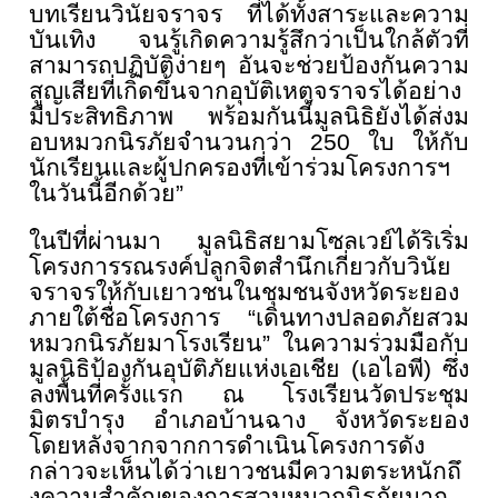
บทเรียนวินัยจราจร ที่ได้ทั้งสาระและความ
บันเทิง จนรู้เกิดความรู้สึกว่าเป็นใกล้
ตัวที่
สามารถปฏิบัติง่ายๆ อันจะช่วยป้องกันความ
สูญเสียที่
เกิดขึ้นจากอุบัติเหตุจราจรได้
อย่าง
มีประสิทธิภาพ พร้อมกันนี้มูลนิธิยังได้ส่
งม
อบหมวกนิรภัยจำนวนกว่า
250
ใบ ให้กับ
นักเรียนและผู้ปกครองที่
เข้าร่วมโครงการฯ
ในวันนี้อีกด้วย”
ในปีที่ผ่านมา มูลนิธิสยามโซลเวย์ได้ริเริ่
ม
โครงการรณรงค์ปลูกจิตสำนึกเกี่
ยวกับวินัย
จราจรให้กั
บเยาวชนในชุมชนจังหวัดระยอง
ภายใต้ชื่อโครงการ “เดินทางปลอดภัยสวม
หมวกนิรภั
ยมาโรงเรียน” ในความร่วมมือกับ
มูลนิธิป้องกั
นอุบัติภัยแห่งเอเชีย (เอไอพี) ซึ่ง
ลงพื้นที่ครั้งแรก ณ โรงเรียนวัดประชุม
มิตรบำรุง อำเภอบ้านฉาง จังหวัดระยอง
โดยหลังจากจากการดำเนิ
นโครงการดัง
กล่าวจะเห็นได้ว่
าเยาวชนมีความตระหนักถึ
งความสำคัญของการสวมหมวกนิรภั
ยมาก