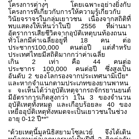
โครงการต่างๆ โดยเฉพาะอย่างยิ่งกับ
โครงการที่
เกี่ยวกับการให้ความรู้เกี่ยวกั
บ
วินัยจราจรในกลุ่มเยาวชน เนื่องจากสถิติที่
พบแสดงให้เห็
นว่าในปี
2556
ที่ผ่านมา
อัตราการเสียชีวิตจากอุบัติเหตุ
บนท้องถนน
ทั่วโลกมีค่าเฉลี่ยอยู
่ที่
18
คน ต่อ
ประชากร
100,000
คนต่อปี แต่สำหรับ
ประเทศไทยมีสถิติ
มากกว่าค่าเฉลี่ย
เกิน
2
เท่า คือ
44
คนต่อ
ประชากร
100,000
คน
ต่อปี ซึ่งสูงเป็น
อันดับ
2
ของโลกรองจ
ากประเทศนามิเบีย
*
และหากจำแนกตามประเภทของยานพาหน
ะ จะเห็นได้ว่าอุบัติเหตุจากรถจั
กรยานยนต์
มีอัตราการเกิดสูงกว่
า
1
ใน
3
ของจำนวน
อุบัติเหตุทั้
งหมด และเกือบร้อยละ
40
ของ
เหยื่ออุ
บัติเหตุทั้งหมดจะเป็
นเยาวชนในช่วง
อายุ
0-12
ปี
**
”
“ด้วยเหตุนี้มูลนิธิสยามโซลเวย์ จึงได้เดิน