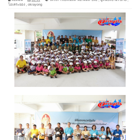
โอเคระยอง
,
okrayong