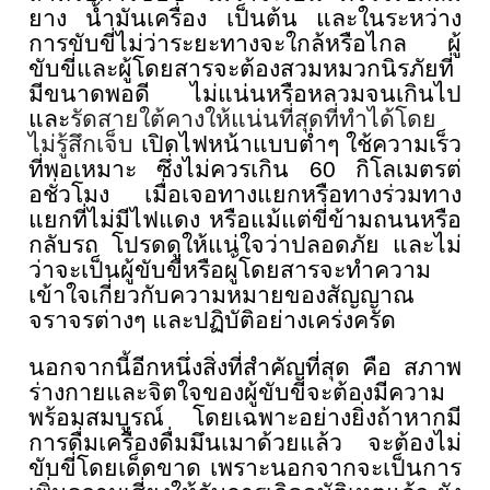
ยาง น้ำมันเครื่อง เป็นต้น และในระหว่าง
การขับขี่ไม่ว่
าระยะทางจะใกล้หรือไกล ผู้
ขับขี่และผู้โดยสารจะต้
องสวมหมวกนิรภัยที่
มีขนาดพอดี ไม่แน่นหรือหลวมจนเกินไป
และ
รัดสายใต้คางให้แน่นที่สุดที
่ทำได้โดย
ไม่รู้สึกเจ็บ
เปิ
ดไฟหน้าแบบต่ำๆ ใช้ความเร็ว
ที่พอเหมาะ ซึ่งไม่ควรเกิน
60
กิโลเมตรต่
อชั่วโมง เมื่อเจอทางแยกหรือทางร่
วมทาง
แยกที่ไม่มีไฟแดง หรือแม้แต่ขี่ข้ามถนนหรือ
กลับรถ โปรดดูให้แน่ใจว่าปลอดภัย และไม่
ว่าจะเป็นผู้ขับขี่หรือผู
้โดยสารจะทำความ
เข้าใจเกี่ยวกั
บความหมายของสัญญาณ
จราจรต่างๆ และปฏิบัติอย่างเคร่งครัด
นอกจากนี้อีกหนึ่งสิ่งที่สำคั
ญที่สุด คือ สภาพ
ร่างกายและจิตใจของผู้ขับขี
่จะต้องมีความ
พร้อมสมบูรณ์ โดยเฉพาะอย่างยิ่งถ้าหากมี
การดื
่มเครื่องดื่มมึนเมาด้วยแล้ว จะต้องไม่
ขับขี่โดยเด็ดขาด เพราะนอกจากจะเป็นการ