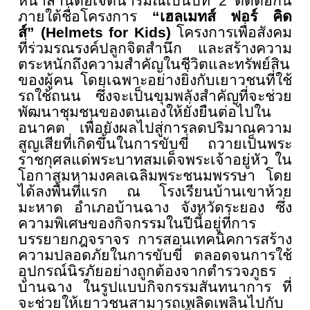
หน้าสานต่อเจตนารมณ์
เป็นปีที่
2
ติดต่อกัน
ภายใต้ชื่
อโครงการ
“เฮลเมทส์ ฟอร์ คิด
ส์
”
(Helmets for Kids
)
โครงการเพื่อสังคม
ที่ร่
วมรณรงค์ปลูกจิตสำนึก และสร้างความ
ตระหนักถึงความสำคั
ญในชีวิตและทรัพย์สิน
ของผู้คน โดยเฉพาะอย่างยิ่งกับเยาวชนที่
ใช้
รถใช้ถนน ซึ่งจะเป็นขุมพลังสำคัญที่จะช่
วย
พัฒนาชุมชนของตนเองให้ยั่งยื
นต่อไปใน
อนาคต เพื่อยังผลไปสู่การลดปริ
มาณความ
สูญเสียที่เกิดขึ้
นในการขับขี่ ถวายเป็นพระ
ราชกุศลแด่
พระบาทสมเด็จพระเจ้าอยู่หัว ใน
โอกาสมหามงคลเฉลิมพระชนมพรรษา โดย
ได้ลงพื้นที่แรก ณ โรงเรียนบ้านเขาห้วย
มะหาด อำเภอบ้านฉาง จังหวัดระยอง ซึ่ง
ความพิเศษของกิจกรรมในปีนี้
อยู่ที่การ
บรรยายกฎจราจร การสอนเทคนิคการสร้าง
ความปลอดภั
ยในการขับขี่ ตลอดจนการใช้
อุปกรณ์นิรภัยอย่
างถูกต้องจากตำรวจภูธร
บ้านฉาง ในรูปแบบกิจกรรมสันทนาการ ที่
จะช่วยให้เยาวชนสามารถเพลิ
ดเพลินไปกับ