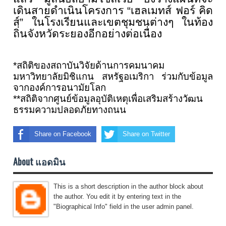
เดินสายดำเนิ
นโครงการ “เฮลเมทส์ ฟอร์ คิด
ส์
”
ในโรงเรียนและเขตชุมชนต่
างๆ ในท้อง
ถิ่นจังหวัดระยองอีกอย่
างต่อเนื่อง
*
สถิติของสถาบันวิจัยด้
านการคมนาคม
มหาวิทยาลัยมิชิแกน สหรัฐอเมริกา ร่วมกับข้อมูล
จากองค์การอนามั
ยโลก
**
สถิติจากศูนย์ข้อมูลอุบัติ
เหตุเพื่อเสริมสร้างวั
ฒน
ธรรมความปลอดภัยทางถนน
Share on Facebook
Share on Twitter
About แอดมิน
This is a short description in the author block about
the author. You edit it by entering text in the
"Biographical Info" field in the user admin panel.