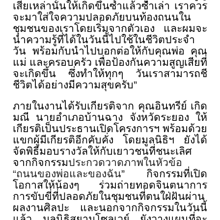
เสี
ยเหล่านั้นให้เกิดขึ้นซ้ำแล้วซ้
ำเล่า เราควร
จะมาใส่ใจความปลอดภัยบนท้
องถนนใน
ชุมชนของเราโดยเริ่
มจากตัวเอง และผมจะ
นำความรู้ที่ได้ในวันนี้
ไปใช้ในชีวิตประจำ
วัน พร้อมกับนำไปบอกต่อให้กับคุณพ่อ คุณ
แม่ และครอบครัว เพื่อป้องกันความสูญเสียที่
จะเกิดขึ้น ซึ่งทำให้ทุกๆ วันเราสามารถชี
ชีวิตได้อย่างมี
ความสุขครับ”
ภายในงานได้รับเกียรติจาก คุณอินทรีย์ เกิด
มณี นายอำเภอบ้านฉาง จังหวัดระยอง ให้
เกียรติเป็นประธานเปิ
ดโครงการฯ พร้อมด้วย
แขกผู้มีเกียรติอีกคั
บคั่ง โดยมูลนิธิฯ ยังได้
จัดพิธีมอบรางวัลให้กั
บเยาวชนที่ชนะเลิศ
จากกิจกรรม
ประ
กวดวาดภาพในหัวข้อ
“ถนนของพ่อและของฉัน
” กิจกรรมที่เปิด
โอกาสให้น้องๆ ร่วมถ่ายทอดจินตนาการ
การขับขี่
ที่ปลอดภัยในชุมชนที่ตนใฝ่ฝันผ่
าน
ผลงานศิลปะ และนอกจากกิจกรรมในวันนี้
แล้ว มูลนิธิสยามโซลเวย์ ยังวางแผนที่จะ