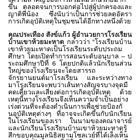
ขึ้น ตลอดจนการบอกต่อไปสู่ผู้
ปกครองและ
ญาติพี่น้อง ซึ่งนับว่าเป็นการช่วยลดอั
ตรา
การเกิดอุบัติเหตุในชุมชนได้
อีกทางหนึ่งด้วย
คุณประเทือง สังข์แก้ว ผู้อำนวยการโรงเรียน
บ้านเขาห้
วยมะหาด
กล่าวว่า “โรงเรียนบ้าน
เขาห้วยมะหาดเป็
นโรงเรียนระดับประถม
ศึกษา โดยเปิดทำการสอนระดับอนุบาล
–
ป
ระถมศึกษาปีที่
6
โดยปกติแล้วนั
กเรียนส่วน
ใหญ่ของโรงเรี
ยนจะโดยสารรถ
จักรยานยนต์
มาโรงเรียน และระหว่างทาง
มาโรงเรียนจะพบว่
าเส้นทางสัญจรบางจุดมี
คดเคี้
ยวและเสี่ยงต่อการเกิดอุบัติ
เหตุ ด้วย
เหตุนี้ทางโรงเรียนจึงเห็
นความจำเป็นอย่าง
เร่งด่วนที่
จะต้องดำเนินการเพื่อช่วยป้องกั
นอุบัติเหตุต่างๆ ที่อาจจะเกิดขึ้นกับนักเรี
ยน
ในโรงเรียนของเรา ในนามของคณาจารย์
และนักเรี
ยนโรงเรียนบ้านเขาห้วยมะหาดรู้
สึกขอบคุณมูลนิธิสยามโซลเวย์ที่
ได้เล็งเห็น