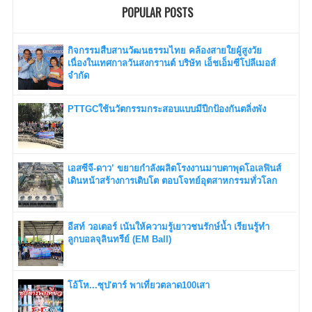
POPULAR POSTS
กิจกรรมสืบสานวัฒนธรรมไทย คล้องสายใยผู้สูงวัย
เนื่องในเทศกาลวันสงกรานต์ บริษัท เอ็ชเอ็มซีโปลีเมอส์
จำกัด
PTTGCใช้นวัตกรรมกระสอบแบบมีปีกป้องกันตลิ่งพัง
เอสซีจี-ดาว’ ขยายกำลังผลิตโรงงานมาบตาพุดโอเลฟินส์
เดินหน้าสร้างการเติบโต ตอบโจทย์อุตสาหกรรมทั่วโลก
อีสท์ วอเตอร์ เน้นให้ความรู้เยาวชนรักษ์น้ำ เรียนรู้ทำ
ลูกบอลจุลินทรีย์ (EM Ball)
โอ้โห...ซุป'ตาร์ พาเที่ยวตลาด100เสา