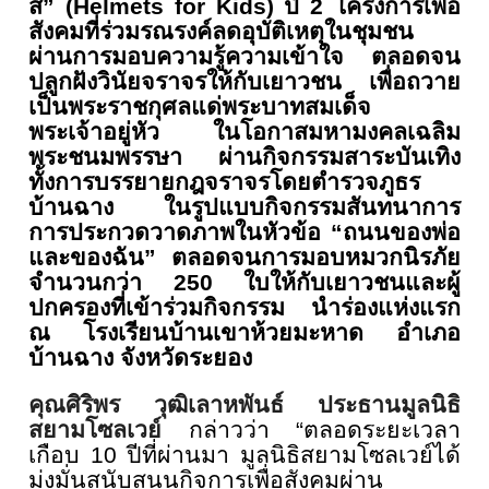
ส์
”
(Helmets for Kids
) ปี
2
โครงการเพื่อ
สังคมที่ร่
วมรณรงค์ลดอุบัติเหตุในชุมชน
ผ่านการมอบความรู้ความเข้าใจ ตลอดจน
ปลูกฝังวินัยจราจรให้กั
บเยาวชน เพื่อถวาย
เป็นพระราชกุศลแด่
พระบาทสมเด็จ
พระเจ้าอยู่หัว ในโอกาสมหามงคลเฉลิม
พระชนมพรรษา ผ่านกิจกรรมสาระบันเทิง
ทั้งการบรรยายกฎจราจรโดยตำรวจภู
ธร
บ้านฉาง ในรูปแบบกิจกรรมสันทนาการ
การประกวดวาดภาพในหัวข้อ “ถนนของพ่อ
และของฉัน” ตลอดจนการมอบหมวกนิรภัย
จำนวนกว่
า 250 ใบให้กับเยาวชนและผู้
ปกครองที่
เข้าร่วมกิจกรรม นำร่องแห่งแรก
ณ โรงเรียนบ้านเขาห้วยมะหาด อำเภอ
บ้านฉาง จังหวัดระยอง
คุณศิริพร วุฒิเลาหพันธ์
ประธานมูลนิธิ
สยามโซลเวย์
กล่าวว่า “ตลอดระยะเวลา
เกือบ
10
ปีที่ผ่
านมา มูลนิธิสยามโซลเวย์ได้
มุ่งมั่
นสนับสนุนกิจการเพื่อสังคมผ่
าน