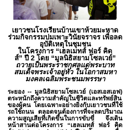
เยาวชนโรงเรียนบ้านเขาห้วยมะหาด
ร่วมกิจกรรมบ่มเพาะวินัยจราจร เพื่อลด
อุบัติเหตุในชุมชน
ในโครงการ
“
เฮลเมทส์ ฟอร์ คิด
ส์
”
ปี
2
โดย “มูลนิธิสยามโซลเวย์”
ถวายเป็นพระราชกุศลแด่
พระบาท
สมเด็จพระเจ้าอยู่หัว ในโอกาสมหา
มงคลเฉลิมพระชนมพรรษา
ระยอง
--
มูลนิธิสยามโซลเวย์ (เอสเอสเอฟ)
ตระหนักถึงความสำคัญในชีวิ
ตและทรัพย์สิน
ของผู้คน โดยเฉพาะอย่างยิ่งกับเยาวชนที่
ใช้
รถใช้ถนน ตลอดจนต้องการที่จะลดปริ
มาณ
ความสูญเสียที่เกิดขึ้
นในการขับขี่ จึงเดิน
หน้าสานต่อโครงการ
“
เฮลเ
มทส์ ฟอร์ คิด