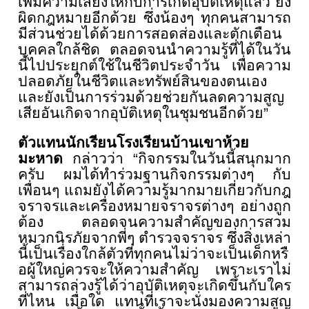
เพิ่
มความเสี่ยงให้กับการเกิดอุบัติ
เหตุแล้ว ยัง
ผิดกฎหมายอีกด้วย ซึ่งน้องๆ ทุกคนสามารถ
มีส่วนช่วยได้ด้
วยการสอดส่องและตักเตือน
บุ
คคลใกล้ชิด ตลอดจนนำความรู้ที่ได้ในวัน
นี้
ไปประยุกต์ใช้ในชีวิตประจำวัน เพื่อความ
ปลอดภัยในชีวิตและทรั
พย์สินของตนเอง
และยังเป็นการร่วมด้วยช่วยกั
นลดความสูญ
เสียอันเกิดจากอุบัติ
เหตุในชุมชนอีกด้วย”
ตัวแทนนักเรียนโรงเรียนบ้
านเขาห้วย
มะหาด
กล่าวว่า “กิจกรรมในวันนี้สนุกมาก
ครับ ผมได้ทำร่วมฐานกิจกรรมต่างๆ กับ
เพื่อนๆ แถมยังได้ความรู้มากมายเกี่ยวกั
บกฎ
จราจรและเครื่องหมายจราจรต่
างๆ อย่างถูก
ต้อง ตลอดจนความสำคัญของการสวม
หมวกนิ
รภัยจากพี่ๆ ตำรวจจราจร ซึ่งสิ่งเหล่า
นี้เป็นเรื่องใกล้
ตัวที่ทุกคนไม่ว่าจะเป็นเด็กหรื
อผู้ใหญ่ควรจะให้ความสำคัญ เพราะเราไม่
สามารถล่วงรู้ได้ว่
าอุบัติเหตุจะเกิดขึ้นกับใคร
ที่
ไหน เมื่อใด แทนที่เราจะนั่งมองความสูญ