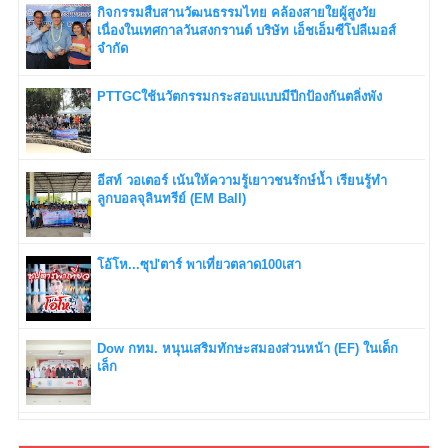
กิจกรรมสืบสานวัฒนธรรมไทย คล้องสายใยผู้สูงวัย
เนื่องในเทศกาลวันสงกรานต์ บริษัท เอ็ชเอ็มซีโปลีเมอส์
จำกัด
PTTGCใช้นวัตกรรมกระสอบแบบมีปีกป้องกันตลิ่งพัง
อีสท์ วอเตอร์ เน้นให้ความรู้เยาวชนรักษ์น้ำ เรียนรู้ทำ
ลูกบอลจุลินทรีย์ (EM Ball)
โอ้โห...ซุป'ตาร์ พาเที่ยวตลาด100เสา
Dow กทม. หนุนเสริมทักษะสมองส่วนหน้า (EF) ในเด็ก
เล็ก