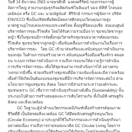
วันที่ 14 ธันวาคม 2563 นายพรศักดิ์ มงคลตรีรัตน์ รองกรรมการผู้
จัดการใหญ่ สายงานกลุ่มธุรกิจผลิตภัณฑ์โพลิเมอร์ บมจ.พีทีที โกลบอล
เคมิคอล หรือ GC และ นายณัฐนันท์ ศิริรักษ์ กรรมการผู้จัดการ บริษัท
ENVICCO ซึ่งเป็นบริษัทที่ผลิตเม็ดพลาสติกหมุนเวียนคุณภาพสูง
มาตรฐานยุโรปแห่งแรกของประเทศไทย ตั้งอยู่ที่นิคมเอเชีย ส่งมอบศูนย์
บริหารจัดการขยะรีไซเคิล โดยได้รับความร่วมมือจาก ชุมชนวัดชากลูก
หญ้า ซึ่งในชุมชนมีการจัดตั้งกลุ่มวิสาหกิจชุมชนธนาคารคัดแยกขยะ
รีไซเคิล ชุมชนวัดชากลูกหญ้า เพื่อขับเคลื่อนการดำเนินงานในเรื่องการ
บริหารจัดการขยะ โดย GC เข้ามาส่งเสริมและสนับสนุนการดำเนินงาน
ของกลุ่ม ในด้านการก่อสร้างอาคาร สนับสนุนเครื่องมือเครื่องจักร ตลอด
จน ระบบการจัดการดำเนินการ รวมถึงการอบรมให้ความรู้การดำเนิน
การบริหารจัดการขยะ เพื่อให้ชุมชนสามารถดำเนินการได้ อย่างครบ
วงจรมากยิ่งขึ้น ช่วยเสริมสร้างชุมชนที่มีความเข้มแข็งและมีความพร้อม
เพื่อทำให้เกิดเป็นต้นแบบของชุมชนที่มีการบริหารจัดการขยะต่อไป ตาม
นโยบายการดูแลชุมชน สังคม โดยการมีส่วนร่วมระหว่างองค์กรและ
ชุมชนเพราะ GC เชื่อว่าการดำเนินธุรกิจอย่างยั่งยืน (Sustainability) นั้น
ประกอบไปด้วยการสร้างสมดุลและการเติบโตร่วมกัน ทั้งในมิติ เศรษฐกิจ
สังคม และสิ่งแวดล้อม
GC ในฐานะผู้นำด้านนวัตกรรมเคมีภัณฑ์เพื่อสร้างสรรค์คุณภาพ
ชีวิตที่ดี เป็นมิตรต่อสิ่งแวดล้อม GC ได้ยึดหลักเศรษฐกิจหมุนเวียน
(Circular Economy) มาประยุกต์ใช้ในกิจกรรมและการดำเนินธุรกิจมา
อย่างต่อเนื่อง รวมถึงการถ่ายทอดแนวคิด GC Circular Living โดยการ
ปรับเปลี่ยนพฤติกรรมการใช้ทรัพยากรให้เกิดประโยชน์สูงสุดเพื่อแก้ไข