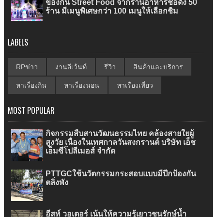
ของกิน Street Food จากร้านอาหารชื่อดัง 50
ร้าน มีเมนูพิเศษกว่า 100 เมนูให้เลือกชิม
LABELS
RPข่าว
งานอีเว้นท์
รีวิว
สินค้าและบริการ
หาเรื่องกิน
หาเรื่องนอน
หาเรื่องเที่ยว
MOST POPULAR
กิจกรรมสืบสานวัฒนธรรมไทย คล้องสายใยผู้
สูงวัย เนื่องในเทศกาลวันสงกรานต์ บริษัท เอ็ช
เอ็มซีโปลีเมอส์ จำกัด
PTTGCใช้นวัตกรรมกระสอบแบบมีปีกป้องกัน
ตลิ่งพัง
อีสท์ วอเตอร์ เน้นให้ความรู้เยาวชนรักษ์น้ำ