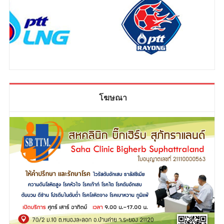
โฆษณา