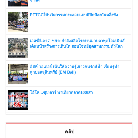
จำกัด
PTTGCใช้นวัตกรรมกระสอบแบบมีปีกป้องกันตลิ่งพัง
เอสซีจี-ดาว’ ขยายกำลังผลิตโรงงานมาบตาพุดโอเลฟินส์
เดินหน้าสร้างการเติบโต ตอบโจทย์อุตสาหกรรมทั่วโลก
อีสท์ วอเตอร์ เน้นให้ความรู้เยาวชนรักษ์น้ำ เรียนรู้ทำ
ลูกบอลจุลินทรีย์ (EM Ball)
โอ้โห...ซุป'ตาร์ พาเที่ยวตลาด100เสา
คลิป