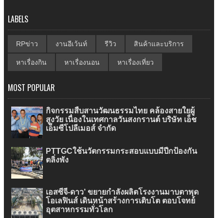
LABELS
RPข่าว
งานอีเว้นท์
รีวิว
สินค้าและบริการ
หาเรื่องกิน
หาเรื่องนอน
หาเรื่องเที่ยว
MOST POPULAR
กิจกรรมสืบสานวัฒนธรรมไทย คล้องสายใยผู้
สูงวัย เนื่องในเทศกาลวันสงกรานต์ บริษัท เอ็ช
เอ็มซีโปลีเมอส์ จำกัด
PTTGCใช้นวัตกรรมกระสอบแบบมีปีกป้องกัน
ตลิ่งพัง
เอสซีจี-ดาว’ ขยายกำลังผลิตโรงงานมาบตาพุด
โอเลฟินส์ เดินหน้าสร้างการเติบโต ตอบโจทย์
อุตสาหกรรมทั่วโลก