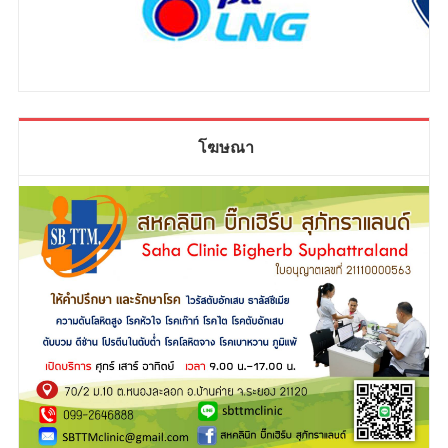
โฆษณา