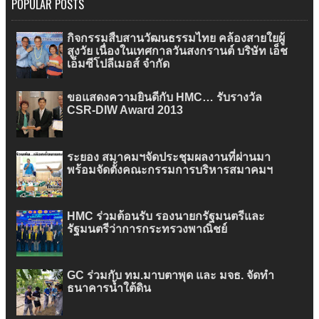
POPULAR POSTS
กิจกรรมสืบสานวัฒนธรรมไทย คล้องสายใยผู้
สูงวัย เนื่องในเทศกาลวันสงกรานต์ บริษัท เอ็ช
เอ็มซีโปลีเมอส์ จำกัด
ขอแสดงความยินดีกับ HMC… รับรางวัล
CSR-DIW Award 2013
ระยอง สมาคมฯจัดประชุมผลงานที่ผ่านมา
พร้อมจัดตั้งคณะกรรมการบริหารสมาคมฯ
HMC ร่วมต้อนรับ รองนายกรัฐมนตรีและ
รัฐมนตรีว่าการกระทรวงพาณิชย์
GC ร่วมกับ ทม.มาบตาพุด และ มจธ. จัดทำ
ธนาคารน้ำใต้ดิน