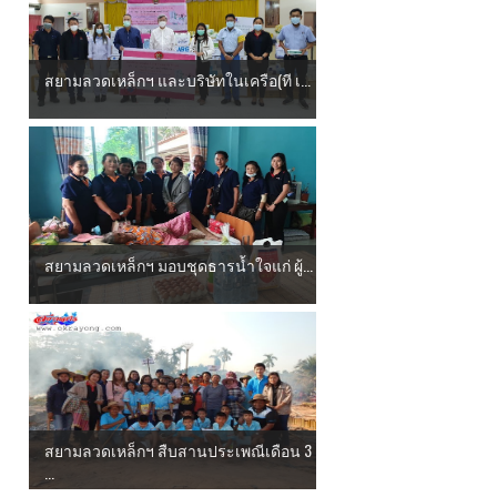
สยามลวดเหล็กฯ และบริษัทในเครือ(ที เ...
สยามลวดเหล็กฯ มอบชุดธารน้ำใจแก่ ผู้...
สยามลวดเหล็กฯ สืบสานประเพณีเดือน 3
...